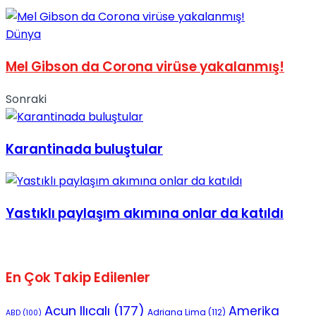
No Result
Dünya
Mel Gibson da Corona virüse yakalanmış!
Sonraki
View All Result
Karantinada buluştular
Yastıklı paylaşım akımına onlar da katıldı
En Çok Takip Edilenler
Acun Ilıcalı
(177)
Amerika
Adriana Lima
(112)
ABD
(100)