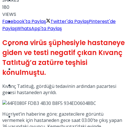
SHARES
Yaşam
180
VIEWS
Facebook'ta Paylaş
Twitter'da Paylaş
Pinterest'de
Türkiye
Paylaş
WhatsApp'ta Paylaş
Corona virüs şüphesiyle hastaneye
Sağlık
Müzik
giden ve testi negatif çıkan Kıvanç
Tatlıtuğ’a zatürre teşhisi
Sinema
konulmuştu.
TV
Kıvanç Tatlıtuğ, gördüğü tedavinin ardından pazartesi
gecesi hastaneden ayrıldı.
Tatil
Hürriyet’in haberine göre; gazetecilere görüntü
Spor
vermemek için hastaneden gece saat 03.00’te çıkış yapan
36 yaşındaki oyuncu, Kemerburgaz’daki evinde