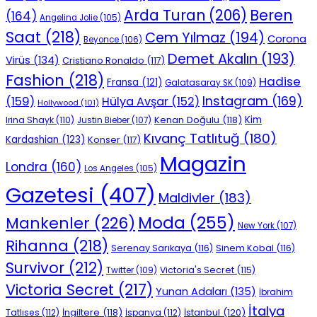
Beren
Arda Turan
(206)
(164)
Angelina Jolie
(105)
Saat
(218)
Cem Yılmaz
(194)
Corona
Beyonce
(106)
Demet Akalın
(193)
Virüs
(134)
Cristiano Ronaldo
(117)
Fashion
(218)
Hadise
Fransa
(121)
Galatasaray SK
(109)
Instagram
(169)
(159)
Hülya Avşar
(152)
Hollywood
(101)
Kenan Doğulu
(118)
Kim
Irina Shayk
(110)
Justin Bieber
(107)
Kıvanç Tatlıtuğ
(180)
Kardashian
(123)
Konser
(117)
Magazin
Londra
(160)
Los Angeles
(105)
Gazetesi
(407)
Maldivler
(183)
Moda
(255)
Mankenler
(226)
New York
(107)
Rihanna
(218)
Serenay Sarıkaya
(116)
Sinem Kobal
(116)
Survivor
(212)
Victoria's Secret
(115)
Twitter
(109)
Victoria Secret
(217)
Yunan Adaları
(135)
İbrahim
İtalya
İngiltere
(118)
İstanbul
(120)
Tatlıses
(112)
İspanya
(112)