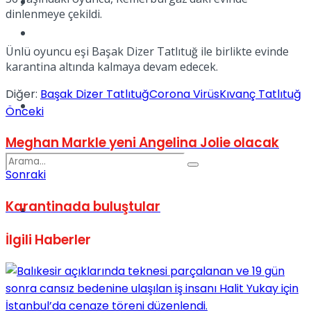
Kadınca
dinlenmeye çekildi.
Podcast
Ünlü oyuncu eşi Başak Dizer Tatlıtuğ ile birlikte evinde
karantina altında kalmaya devam edecek.
Diğer:
Başak Dizer Tatlıtuğ
Corona Virüs
Kıvanç Tatlıtuğ
Dünya
Önceki
Meghan Markle yeni Angelina Jolie olacak
Sonraki
Karantinada buluştular
Türkiye
No Result
İlgili
Haberler
View All Result