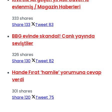
evlenmiş / Magazin Haberleri
333 shares
Share
133
Tweet
83
BBG evinde skandal! Canlı yayında
seviştiler
326 shares
Share
130
Tweet
82
Hande Fırat ‘hamile’ yorumuna cevap
verdi
301 shares
Share
120
Tweet
75