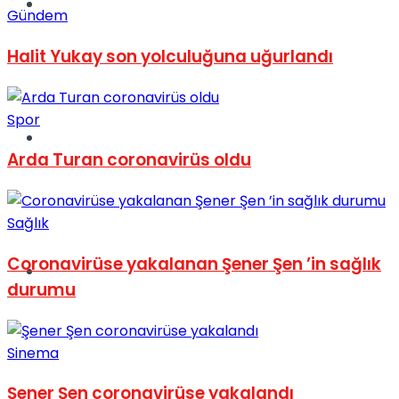
Müzik
Gündem
Halit Yukay son yolculuğuna uğurlandı
Spor
Sinema
Arda Turan coronavirüs oldu
Sağlık
Coronavirüse yakalanan Şener Şen ’in sağlık
Tatil
durumu
Sinema
Şener Şen coronavirüse yakalandı