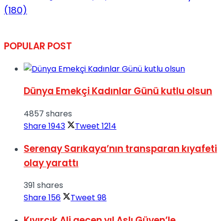
(180)
POPULAR POST
Dünya Emekçi Kadınlar Günü kutlu olsun
4857 shares
Share
1943
Tweet
1214
Serenay Sarıkaya’nın transparan kıyafeti
olay yarattı
391 shares
Share
156
Tweet
98
Kıvırcık Ali geçen yıl Aslı Güven’le