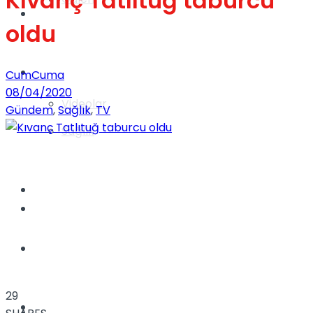
Kıvanç Tatlıtuğ taburcu
Gündem
oldu
Yaşam
CumCuma
08/04/2020
Videolar
Gündem
,
Sağlık
,
TV
Sağlık
TV
Gündem
Kadınca
29
Dünya