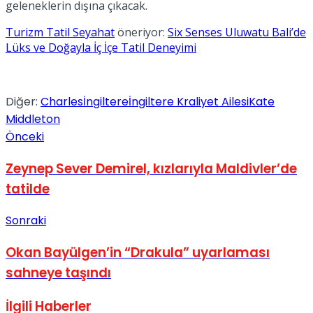
geleneklerin dışına çıkacak.
Turizm Tatil Seyahat
öneriyor:
Six Senses Uluwatu Bali’de
Lüks ve Doğayla İç İçe Tatil Deneyimi
Diğer:
Charles
İngiltere
İngiltere Kraliyet Ailesi
Kate
Middleton
Önceki
Zeynep Sever Demirel, kızlarıyla Maldivler’de
tatilde
Sonraki
Okan Bayülgen’in “Drakula” uyarlaması
sahneye taşındı
İlgili
Haberler