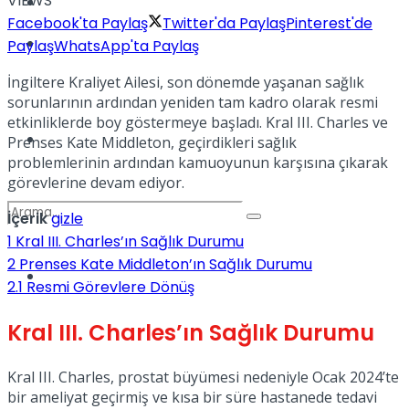
VIEWS
Kadınca
Facebook'ta Paylaş
Twitter'da Paylaş
Pinterest'de
Podcast
Paylaş
WhatsApp'ta Paylaş
İngiltere Kraliyet Ailesi, son dönemde yaşanan sağlık
sorunlarının ardından yeniden tam kadro olarak resmi
etkinliklerde boy göstermeye başladı. Kral III. Charles ve
Dünya
Prenses Kate Middleton, geçirdikleri sağlık
problemlerinin ardından kamuoyunun karşısına çıkarak
görevlerine devam ediyor.
İçerik
gizle
1
Kral III. Charles’ın Sağlık Durumu
2
Prenses Kate Middleton’ın Sağlık Durumu
Türkiye
2.1
Resmi Görevlere Dönüş
No Result
Kral III. Charles’ın Sağlık Durumu
View All Result
Kral III. Charles, prostat büyümesi nedeniyle Ocak 2024’te
bir ameliyat geçirmiş ve kısa bir süre hastanede tedavi