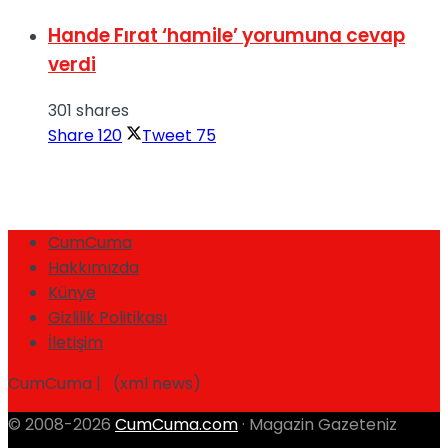
Hande Fırat ‘hamile’ yorumuna cevap
verdi
301 shares
Share
120
Tweet
75
CumCuma
Hakkımızda
Künye
Gizlilik Politikası
İletişim
CumCuma | (xml news)
© 2008-2026
CumCuma.com
· Magazin Gazeteniz