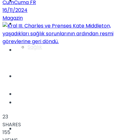
Yaşam
CumCuma FR
16/11/2024
Magazin
Türkiye
Sağlık
Müzik
Sinema
TV
Tatil
23
SHARES
Spor
155