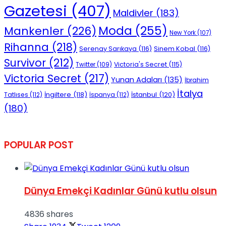
Gazetesi
(407)
Maldivler
(183)
Moda
(255)
Mankenler
(226)
New York
(107)
Rihanna
(218)
Serenay Sarıkaya
(116)
Sinem Kobal
(116)
Survivor
(212)
Victoria's Secret
(115)
Twitter
(109)
Victoria Secret
(217)
Yunan Adaları
(135)
İbrahim
İtalya
İngiltere
(118)
İstanbul
(120)
Tatlıses
(112)
İspanya
(112)
(180)
POPULAR POST
Dünya Emekçi Kadınlar Günü kutlu olsun
4836 shares