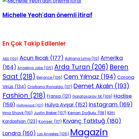
Michelle Yeoh'dan önemli itiraf
En Çok Takip Edilenler
Acun Ilıcalı
(177)
Amerika
Adriana Lima
(112)
ABD
(100)
Beren
Arda Turan
(206)
(164)
Angelina Jolie
(105)
Saat
(218)
Cem Yılmaz
(194)
Corona
Beyonce
(106)
Demet Akalın
(193)
Virüs
(134)
Cristiano Ronaldo
(117)
Fashion
(218)
Hadise
Fransa
(121)
Galatasaray SK
(109)
Instagram
(169)
(159)
Hülya Avşar
(152)
Hollywood
(101)
Kenan Doğulu
(118)
Kim
Irina Shayk
(110)
Justin Bieber
(107)
Kıvanç Tatlıtuğ
(180)
Kardashian
(123)
Konser
(117)
Magazin
Londra
(160)
Los Angeles
(105)