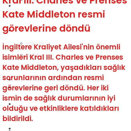
Kral III. Charles ve Prenses
Gündem
Kate Middleton resmi
görevlerine döndü
Yaşam
Videolar
İngiltere Kraliyet Ailesi'nin önemli
Sağlık
isimleri Kral III. Charles ve Prenses
Kate Middleton, yaşadıkları sağlık
sorunlarının ardından resmi
TV
görevlerine geri döndü. Her iki
Gündem
ismin de sağlık durumlarının iyi
Kadınca
olduğu ve etkinliklere katıldıkları
bildirildi.
Dünya