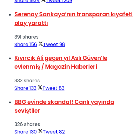
Share
1934
Tweet
1209
Serenay Sarıkaya’nın transparan kıyafeti
olay yarattı
391 shares
Share
156
Tweet
98
Kıvırcık Ali geçen yıl Aslı Güven’le
evlenmiş / Magazin Haberleri
333 shares
Share
133
Tweet
83
BBG evinde skandal! Canlı yayında
seviştiler
326 shares
Share
130
Tweet
82