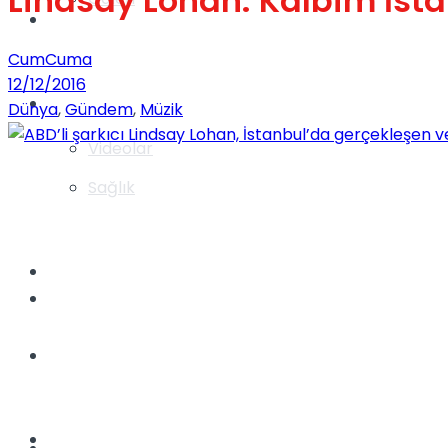
Lindsay Lohan: Kalbim İst
Gündem
CumCuma
12/12/2016
Yaşam
Dünya
,
Gündem
,
Müzik
Videolar
Sağlık
TV
Gündem
Kadınca
Dünya