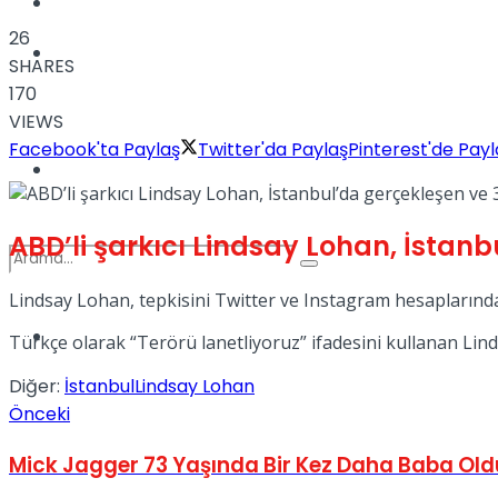
Kadınca
26
Podcast
SHARES
170
VIEWS
Facebook'ta Paylaş
Twitter'da Paylaş
Pinterest'de Payl
Dünya
ABD’li şarkıcı Lindsay Lohan, İstanbu
Lindsay Lohan, tepkisini Twitter ve Instagram hesaplarında
Türkiye
Türkçe olarak “Terörü lanetliyoruz” ifadesini kullanan Lin
No Result
Diğer:
İstanbul
Lindsay Lohan
Önceki
View All Result
Mick Jagger 73 Yaşında Bir Kez Daha Baba Old