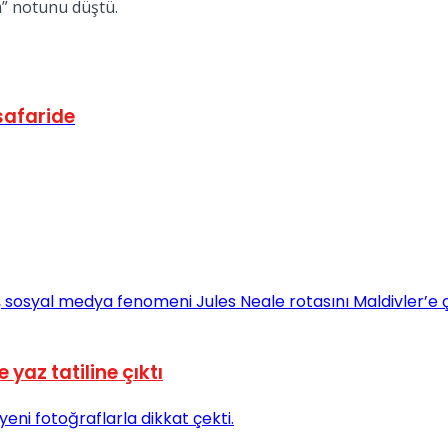
m” notunu düştü.
safaride
 yaz tatiline çıktı