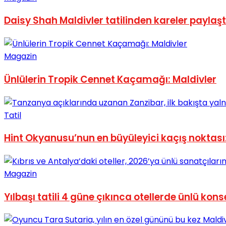
No Result
Daisy Shah Maldivler tatilinden kareler paylaşt
Magazin
Ünlülerin Tropik Cennet Kaçamağı: Maldivler
View All Result
Tatil
Hint Okyanusu’nun en büyüleyici kaçış noktası
Magazin
Yılbaşı tatili 4 güne çıkınca otellerde ünlü kons