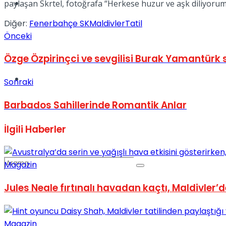
Spor
paylaşan Skrtel, fotoğrafa “Herkese huzur ve aşk diliyoru
Diğer:
Fenerbahçe SK
Maldivler
Tatil
Önceki
Özge Özpirinçci ve sevgilisi Burak Yamantürk 
Podcast
Sonraki
Barbados Sahillerinde Romantik Anlar
İlgili
Haberler
Magazin
Jules Neale fırtınalı havadan kaçtı, Maldivler’de
Magazin