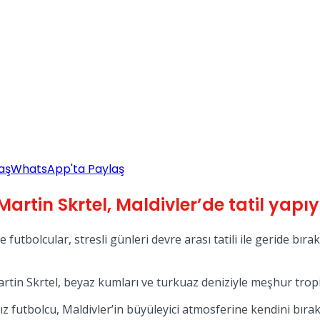
aş
WhatsApp'ta Paylaş
rtin Skrtel, Maldivler’de tatil yapıy
futbolcular, stresli günleri devre arası tatili ile geride bıra
rtin Skrtel, beyaz kumları ve turkuaz deniziyle meşhur tropik a
ız futbolcu, Maldivler’in büyüleyici atmosferine kendini bırak