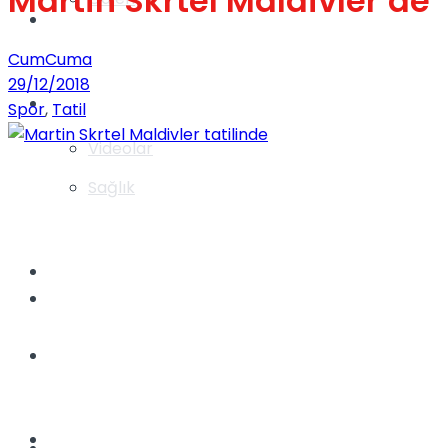
Martin Skrtel Maldivler’de
Gündem
CumCuma
29/12/2018
Yaşam
Spor
,
Tatil
Videolar
Sağlık
TV
Gündem
Kadınca
Dünya