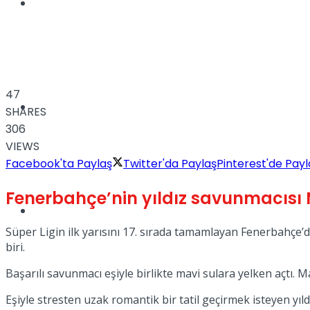
Müzik
47
Sinema
SHARES
306
VIEWS
Facebook'ta Paylaş
Twitter'da Paylaş
Pinterest'de Payl
Fenerbahçe’nin yıldız savunmacısı Ma
Tatil
Süper Ligin ilk yarısını 17. sırada tamamlayan Fenerbahçe’de 
biri.
Başarılı savunmacı eşiyle birlikte mavi sulara yelken açtı. Ma
Eşiyle stresten uzak romantik bir tatil geçirmek isteyen yıld