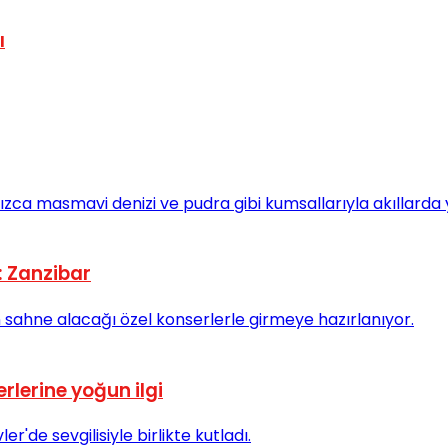
ı
: Zanzibar
erlerine yoğun ilgi