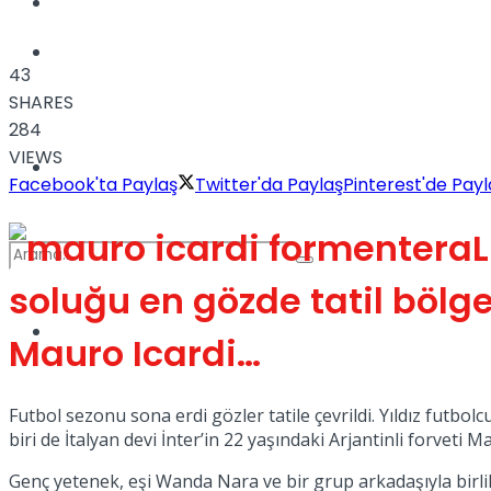
Kadınca
Podcast
43
SHARES
284
VIEWS
Dünya
Facebook'ta Paylaş
Twitter'da Paylaş
Pinterest'de Payl
L
soluğu en gözde tatil bölge
Türkiye
Mauro Icardi…
No Result
Futbol sezonu sona erdi gözler tatile çevrildi. Yıldız futbo
View All Result
biri de İtalyan devi İnter’in 22 yaşındaki Arjantinli forveti 
Genç yetenek, eşi Wanda Nara ve bir grup arkadaşıyla birlik