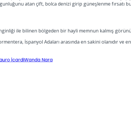
rgunluğunu atan çift, bolca denizi girip güneşlenme fırsatı bu
zenginliği ile bilinen bölgeden bir hayli memnun kalmış görün
ormentera, İspanyol Adaları arasında en sakini olanıdır ve en
auro İcardi
Wanda Nara