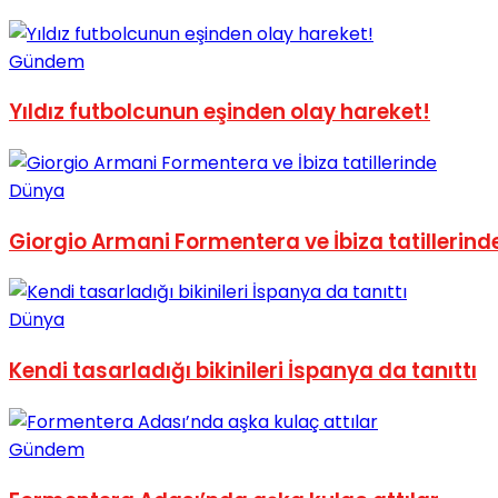
No Result
Gündem
Yıldız futbolcunun eşinden olay hareket!
Dünya
View All Result
Giorgio Armani Formentera ve İbiza tatillerind
Dünya
Kendi tasarladığı bikinileri İspanya da tanıttı
Gündem