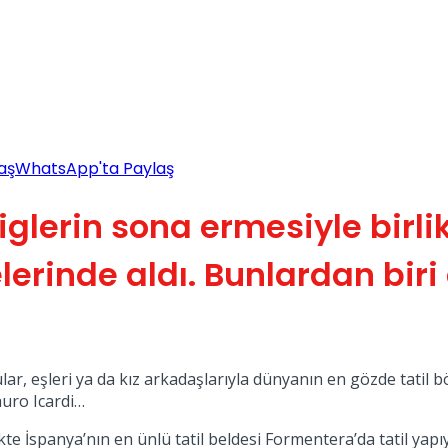
aş
WhatsApp'ta Paylaş
iglerin sona ermesiyle birli
lerinde aldı. Bunlardan biri
lcular, eşleri ya da kız arkadaşlarıyla dünyanın en gözde tat
Mauro Icardi…
te İspanya’nın en ünlü tatil beldesi Formentera’da tatil yapı