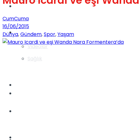
Mauro Icardi ve eşi Wand
Gündem
CumCuma
16/06/2015
Yaşam
Dünya
,
Gündem
,
Spor
,
Yaşam
Videolar
Sağlık
TV
Gündem
Kadınca
Dünya