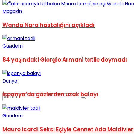
Spor
Magazin
Wanda Nara hastalığını açıkladı
Gündem
Podcast
84 yaşındaki Giorgio Armani tatile doymadı
Dünya
İspanya’da gözlerden uzak balayı
Gündem
Mauro Icardi Seksi Eşiyle Cennet Ada Maldivler