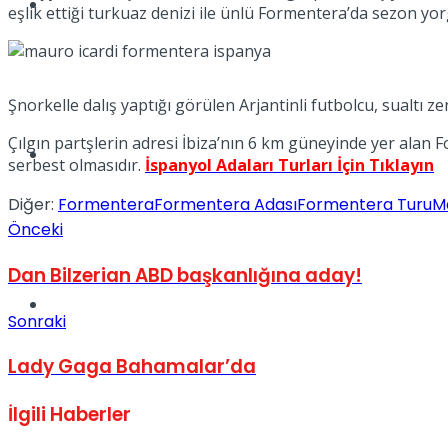
Müzik
eşlik ettiği turkuaz denizi ile ünlü Formentera’da sezon yo
Şnorkelle dalış yaptığı görülen Arjantinli futbolcu, sualtı 
Çılgın partşlerin adresi İbiza’nın 6 km güneyinde yer alan F
Sinema
serbest olmasıdır.
İspanyol Adaları Turları İçin Tıklayın
Diğer:
Formentera
Formentera Adası
Formentera Turu
M
Önceki
Dan Bilzerian ABD başkanlığına aday!
Tatil
Sonraki
Lady Gaga Bahamalar’da
İlgili
Haberler