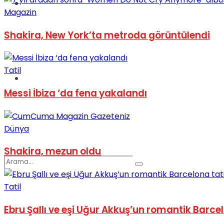
Spor
Magazin
Shakira, New York’ta metroda görüntülendi
Tatil
Podcast
Messi İbiza ‘da fena yakalandı
Dünya
Shakira, mezun oldu
Tatil
Ebru Şallı ve eşi Uğur Akkuş’un romantik Barcel