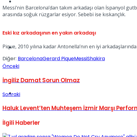
Müzik
Messi’nin Barcelona’dan takım arkadaşı olan İspanyol gutb
arasında soğuk rüzgarlar esiyor. Sebebi ise kıskançlık.
Eski kız arkadaşının en yakın arkadaşı
Pique, 2010 yılına kadar Antonella’nın en iyi arkadaşlarından
Sinema
Diğer:
Barcelona
Gerard Pique
Messi
Shakira
Önceki
İngiliz Damat Sorun Olmaz
Tatil
Sonraki
Haluk Levent’ten Muhteşem İzmir Marşı Perfo
İlgili
Haberler