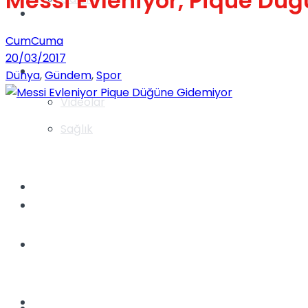
Messi Evleniyor, Pique Dü
Gündem
CumCuma
20/03/2017
Yaşam
Dünya
,
Gündem
,
Spor
Videolar
Sağlık
TV
Gündem
Kadınca
Dünya