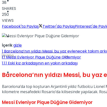
Kadınca
38
SHARES
Podcast
250
VIEWS
Facebook'ta Paylaş
Twitter'da Paylaş
Pinterest'de Payl
Dünya
İçerik
gizle
1
Barcelona’nın yıldızı Messi, bu yaz evlenecek takım ar
1.1
Messi Evleniyor Pique Düğüne Gidemiyor
1.1.1
Eski kız arkadaşının en yakın arkadaşı
Türkiye
Barcelona’nın yıldızı Messi, bu ya
No Result
Barcelona’da top koşturan Arjantinli yıldız futbolcu Lionel
kilometre mesafedeki Rosario’da kilisesinde yapılacak. Rosa
View All Result
Messi Evleniyor Pique Düğüne Gidemiyor