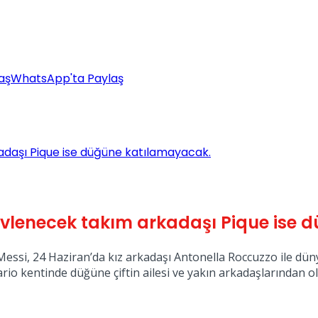
aş
WhatsApp'ta Paylaş
kadaşı Pique ise düğüne katılamayacak.
z evlenecek takım arkadaşı Pique ise
 Messi, 24 Haziran’da kız arkadaşı Antonella Roccuzzo ile dün
rio kentinde düğüne çiftin ailesi ve yakın arkadaşlarından ol