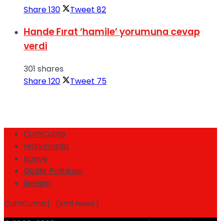
Share
130
Tweet
82
Hande Fırat ‘hamile’ yorumuna cevap
verdi
301 shares
Share
120
Tweet
75
CumCuma
Hakkımızda
Künye
Gizlilik Politikası
İletişim
CumCuma | (xml news)