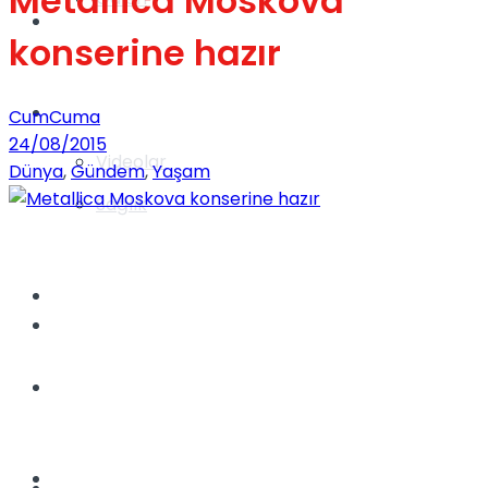
Metallica Moskova
Gündem
konserine hazır
Yaşam
CumCuma
24/08/2015
Videolar
Dünya
,
Gündem
,
Yaşam
Sağlık
TV
Gündem
Kadınca
Dünya