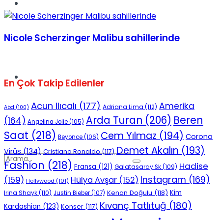
Spor
Nicole Scherzinger Malibu sahillerinde
Podcast
En Çok Takip Edilenler
Acun Ilıcalı
(177)
Amerika
Adriana Lima
(112)
Abd
(100)
Beren
Arda Turan
(206)
(164)
Angelina Jolie
(105)
Saat
(218)
Cem Yılmaz
(194)
Corona
Beyonce
(106)
Demet Akalın
(193)
Virüs
(134)
Cristiano Ronaldo
(117)
Fashion
(218)
Hadise
Fransa
(121)
Galatasaray Sk
(109)
Instagram
(169)
(159)
Hülya Avşar
(152)
Hollywood
(101)
Kenan Doğulu
(118)
Kim
Irina Shayk
(110)
Justin Bieber
(107)
Kıvanç Tatlıtuğ
(180)
Kardashian
(123)
Konser
(117)