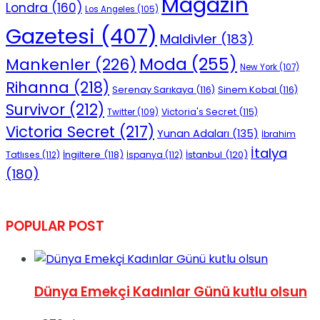
Magazin
Londra
(160)
Los Angeles
(105)
No Result
Gazetesi
(407)
Maldivler
(183)
Moda
(255)
Mankenler
(226)
New York
(107)
Rihanna
(218)
Serenay Sarıkaya
(116)
Sinem Kobal
(116)
Survivor
(212)
Victoria's Secret
(115)
Twitter
(109)
View All Result
Victoria Secret
(217)
Yunan Adaları
(135)
İbrahim
İtalya
İngiltere
(118)
İstanbul
(120)
Tatlıses
(112)
İspanya
(112)
(180)
POPULAR POST
Dünya Emekçi Kadınlar Günü kutlu olsun