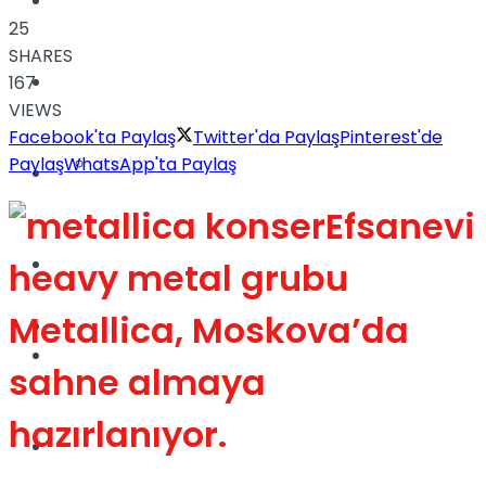
Yaşam
25
SHARES
Türkiye
167
VIEWS
Facebook'ta Paylaş
Twitter'da Paylaş
Pinterest'de
Sağlık
Paylaş
WhatsApp'ta Paylaş
Müzik
Efsanevi
Sinema
heavy metal grubu
Metallica, Moskova’da
TV
Tatil
sahne almaya
hazırlanıyor.
Spor