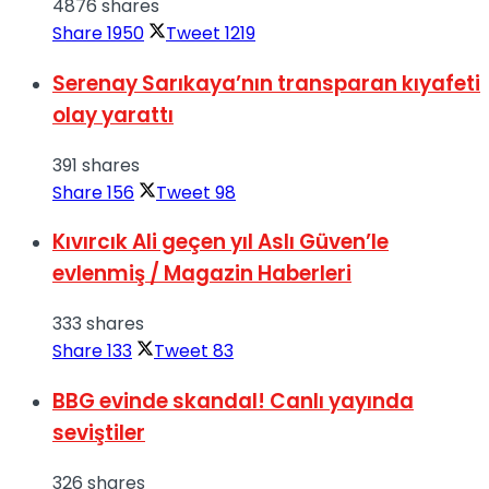
4876 shares
Share
1950
Tweet
1219
Serenay Sarıkaya’nın transparan kıyafeti
olay yarattı
391 shares
Share
156
Tweet
98
Kıvırcık Ali geçen yıl Aslı Güven’le
evlenmiş / Magazin Haberleri
333 shares
Share
133
Tweet
83
BBG evinde skandal! Canlı yayında
seviştiler
326 shares