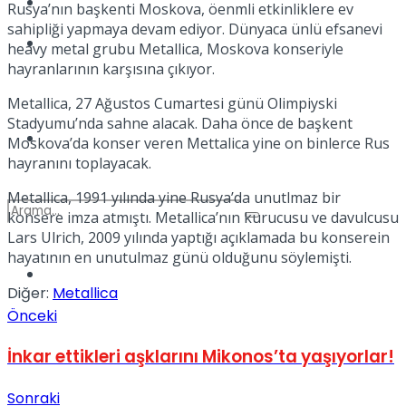
Kadınca
Rusya’nın başkenti Moskova, öenmli etkinliklere ev
sahipliği yapmaya devam ediyor. Dünyaca ünlü efsanevi
Podcast
heavy metal grubu Metallica, Moskova konseriyle
hayranlarının karşısına çıkıyor.
Metallica, 27 Ağustos Cumartesi günü Olimpiyski
Stadyumu’nda sahne alacak. Daha önce de başkent
Dünya
Moskova’da konser veren Mettalica yine on binlerce Rus
hayranını toplayacak.
Metallica, 1991 yılında yine Rusya’da unutlmaz bir
konsere imza atmıştı. Metallica’nın kurucusu ve davulcusu
Lars Ulrich, 2009 yılında yaptığı açıklamada bu konserein
hayatının en unutulmaz günü olduğunu söylemişti.
Türkiye
No Result
Diğer:
Metallica
Önceki
İnkar ettikleri aşklarını Mikonos’ta yaşıyorlar!
View All Result
Sonraki