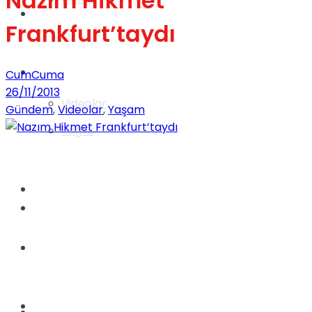
Nazım Hikmet
Gündem
Frankfurt’taydı
Yaşam
CumCuma
26/11/2013
Videolar
Gündem
,
Videolar
,
Yaşam
Sağlık
TV
Gündem
Kadınca
Dünya