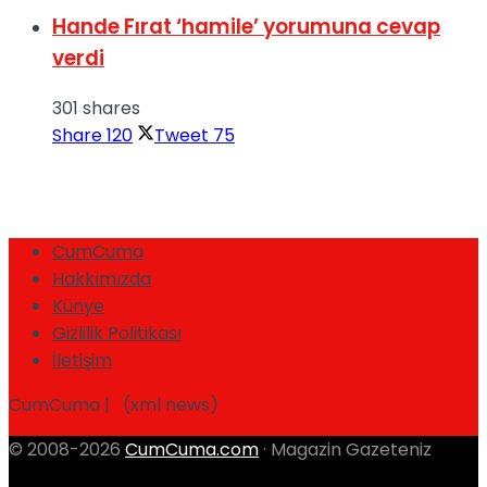
Hande Fırat ‘hamile’ yorumuna cevap
verdi
301 shares
Share
120
Tweet
75
CumCuma
Hakkımızda
Künye
Gizlilik Politikası
İletişim
CumCuma | (xml news)
© 2008-2026
CumCuma.com
· Magazin Gazeteniz