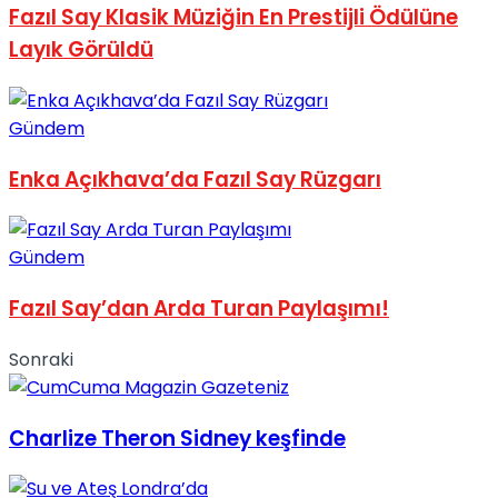
Fazıl Say Klasik Müziğin En Prestijli Ödülüne
No Result
Layık Görüldü
Gündem
Enka Açıkhava’da Fazıl Say Rüzgarı
View All Result
Gündem
Fazıl Say’dan Arda Turan Paylaşımı!
Sonraki
Charlize Theron Sidney keşfinde