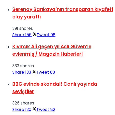
Serenay Sarıkaya’nın transparan kıyafeti
olay yarattı
391 shares
Share
156
Tweet
98
Kıvırcık Ali geçen yıl Aslı Güven’le
evlenmiş / Magazin Haberleri
333 shares
Share
133
Tweet
83
BBG evinde skandal! Canlı yayında
seviştiler
326 shares
Share
130
Tweet
82