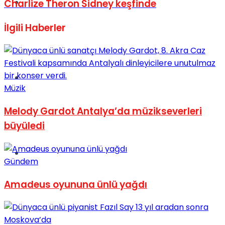
Müzik
Charlize Theron Sidney keşfinde
İlgili
Haberler
Sinema
Müzik
Melody Gardot Antalya’da müzikseverleri
büyüledi
Tatil
Gündem
Amadeus oyununa ünlü yağdı