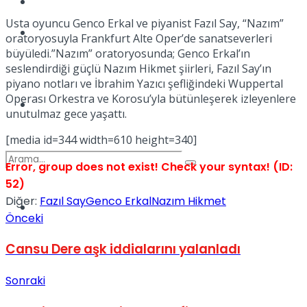
Kadınca
Usta oyuncu Genco Erkal ve piyanist Fazıl Say, “Nazım”
Podcast
oratoryosuyla Frankfurt Alte Oper’de sanatseverleri
büyüledi.”Nazım” oratoryosunda; Genco Erkal’ın
seslendirdiği güçlü Nazım Hikmet şiirleri, Fazıl Say’ın
piyano notları ve İbrahim Yazıcı şefliğindeki Wuppertal
Operası Orkestra ve Korosu’yla bütünleşerek izleyenlere
Dünya
unutulmaz gece yaşattı.
[media id=344 width=610 height=340]
Error, group does not exist! Check your syntax! (ID:
52)
Diğer:
Fazıl Say
Genco Erkal
Nazım Hikmet
Türkiye
No Result
Önceki
Cansu Dere aşk iddialarını yalanladı
View All Result
Sonraki