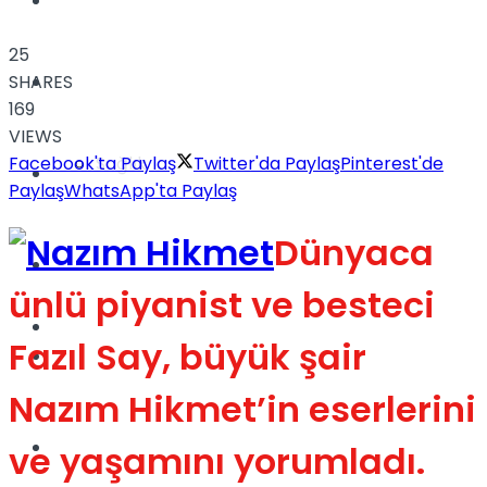
Yaşam
25
SHARES
Türkiye
169
VIEWS
Facebook'ta Paylaş
Twitter'da Paylaş
Pinterest'de
Sağlık
Müzik
Paylaş
WhatsApp'ta Paylaş
Dünyaca
Sinema
ünlü piyanist ve besteci
TV
Fazıl Say, büyük şair
Tatil
Nazım Hikmet’in eserlerini
Spor
ve yaşamını yorumladı.