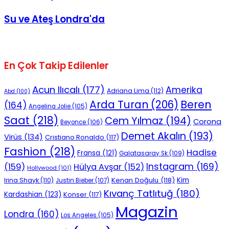
Su ve Ateş Londra'da
En Çok Takip Edilenler
Acun Ilıcalı
(177)
Amerika
Adriana Lima
(112)
Abd
(100)
Beren
Arda Turan
(206)
(164)
Angelina Jolie
(105)
Saat
(218)
Cem Yılmaz
(194)
Corona
Beyonce
(106)
Demet Akalın
(193)
Virüs
(134)
Cristiano Ronaldo
(117)
Fashion
(218)
Hadise
Fransa
(121)
Galatasaray Sk
(109)
Instagram
(169)
(159)
Hülya Avşar
(152)
Hollywood
(101)
Kenan Doğulu
(118)
Kim
Irina Shayk
(110)
Justin Bieber
(107)
Kıvanç Tatlıtuğ
(180)
Kardashian
(123)
Konser
(117)
Magazin
Londra
(160)
Los Angeles
(105)