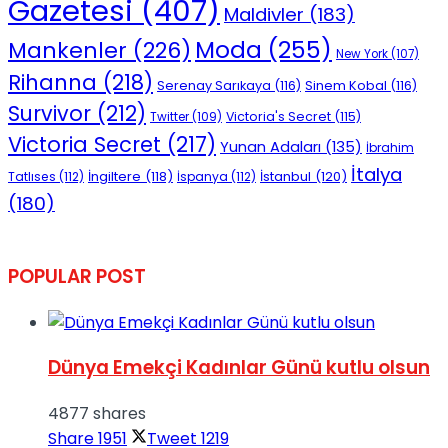
Gazetesi
(407)
Maldivler
(183)
Moda
(255)
Mankenler
(226)
New York
(107)
Rihanna
(218)
Serenay Sarıkaya
(116)
Sinem Kobal
(116)
Survivor
(212)
Victoria's Secret
(115)
Twitter
(109)
Victoria Secret
(217)
Yunan Adaları
(135)
İbrahim
İtalya
İngiltere
(118)
İstanbul
(120)
Tatlıses
(112)
İspanya
(112)
(180)
POPULAR POST
Dünya Emekçi Kadınlar Günü kutlu olsun
4877 shares
Share
1951
Tweet
1219