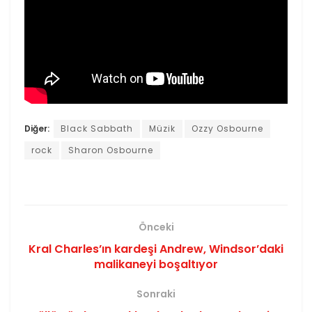
Diğer:
Black Sabbath
Müzik
Ozzy Osbourne
rock
Sharon Osbourne
Önceki
Kral Charles’ın kardeşi Andrew, Windsor’daki
malikaneyi boşaltıyor
Sonraki