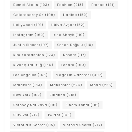
Demet Akalın
(193)
Fashion
(218)
Fransa
(121)
Galatasaray SK
(109)
Hadise
(159)
Hollywood
(101)
Hülya Avşar
(152)
Instagram
(169)
Irina Shayk
(110)
Justin Bieber
(107)
Kenan Doğulu
(118)
Kim Kardashian
(123)
Konser
(117)
Kıvanç Tatlıtuğ
(180)
Londra
(160)
Los Angeles
(105)
Magazin Gazetesi
(407)
Maldivler
(183)
Mankenler
(226)
Moda
(255)
New York
(107)
Rihanna
(218)
Serenay Sarıkaya
(116)
Sinem Kobal
(116)
Survivor
(212)
Twitter
(109)
Victoria's Secret
(115)
Victoria Secret
(217)