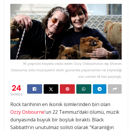
76 yaşında hayata veda eden Ozzy Osbourne’un eşi Sharon
Osbourne, ünlü müzisyenin ölüm gününde yaşananları ve söylediği
son sözleri ilk kez paylaştı.
24
SHARES
Rock tarihinin en ikonik isimlerinden biri olan
Ozzy Osbourne
‘un 22 Temmuz’daki ölümü, müzik
dünyasında büyük bir boşluk bıraktı. Black
Sabbath’ın unutulmaz solisti olarak “Karanlığın