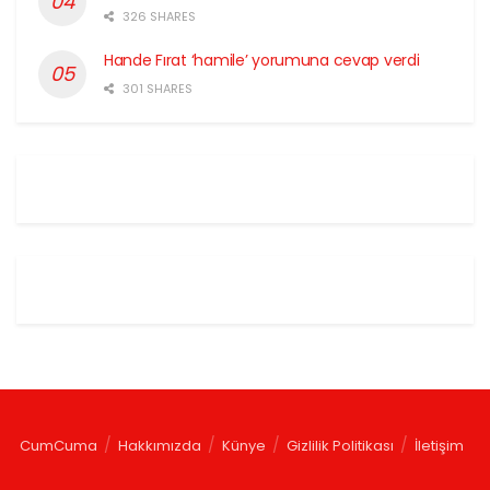
326 SHARES
Hande Fırat ‘hamile’ yorumuna cevap verdi
301 SHARES
CumCuma
Hakkımızda
Künye
Gizlilik Politikası
İletişim