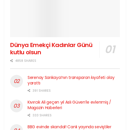
Dünya Emekçi Kadınlar Günü
kutlu olsun
4858 SHARES
Serenay Sarıkaya’nın transparan kıyafeti olay
yarattı
391 SHARES
Kıvırcık Ali geçen yıl Aslı Güven’le evlenmiş /
Magazin Haberleri
333 SHARES
BBG evinde skandal! Canlı yayında seviştiler