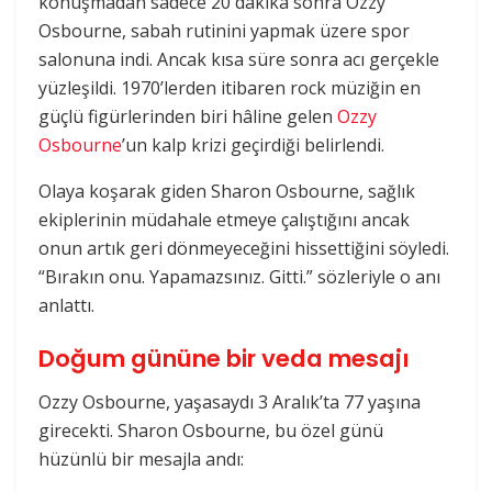
konuşmadan sadece 20 dakika sonra Ozzy
Osbourne, sabah rutinini yapmak üzere spor
salonuna indi. Ancak kısa süre sonra acı gerçekle
yüzleşildi. 1970’lerden itibaren rock müziğin en
güçlü figürlerinden biri hâline gelen
Ozzy
Osbourne
’un kalp krizi geçirdiği belirlendi.
Olaya koşarak giden Sharon Osbourne, sağlık
ekiplerinin müdahale etmeye çalıştığını ancak
onun artık geri dönmeyeceğini hissettiğini söyledi.
“Bırakın onu. Yapamazsınız. Gitti.” sözleriyle o anı
anlattı.
Doğum gününe bir veda mesajı
Ozzy Osbourne, yaşasaydı 3 Aralık’ta 77 yaşına
girecekti. Sharon Osbourne, bu özel günü
hüzünlü bir mesajla andı: