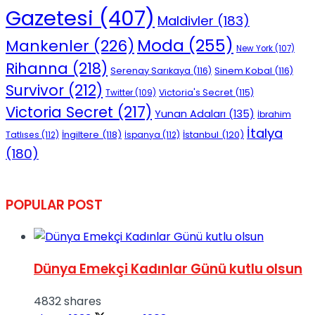
Gazetesi
(407)
Maldivler
(183)
Moda
(255)
Mankenler
(226)
New York
(107)
Rihanna
(218)
Serenay Sarıkaya
(116)
Sinem Kobal
(116)
Survivor
(212)
Victoria's Secret
(115)
Twitter
(109)
Victoria Secret
(217)
Yunan Adaları
(135)
İbrahim
İtalya
İngiltere
(118)
İstanbul
(120)
Tatlıses
(112)
İspanya
(112)
(180)
POPULAR POST
Dünya Emekçi Kadınlar Günü kutlu olsun
4832 shares