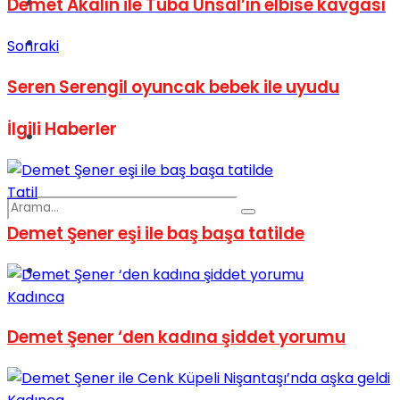
Kadınca
Demet Akalın ile Tuba Ünsal’ın elbise kavgası
Podcast
Sonraki
Seren Serengil oyuncak bebek ile uyudu
İlgili
Haberler
Dünya
Tatil
Demet Şener eşi ile baş başa tatilde
Türkiye
No Result
Kadınca
Demet Şener ‘den kadına şiddet yorumu
View All Result