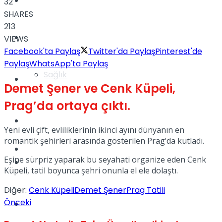
Yaşam
32
SHARES
213
Türkiye
VIEWS
Facebook'ta Paylaş
Twitter'da Paylaş
Pinterest'de
Paylaş
WhatsApp'ta Paylaş
Sağlık
Müzik
Demet Şener ve Cenk Küpeli,
Prag’da ortaya çıktı.
Sinema
Yeni evli çift, evliliklerinin ikinci ayını dünyanın en
romantik şehirleri arasında gösterilen Prag’da kutladı.
TV
Eşine sürpriz yaparak bu seyahati organize eden Cenk
Tatil
Küpeli, tatil boyunca şehri onunla el ele dolaştı.
Diğer:
Cenk Küpeli
Demet Şener
Prag Tatili
Önceki
Spor