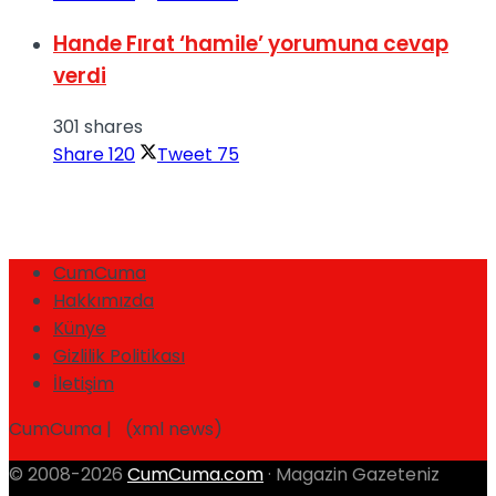
Hande Fırat ‘hamile’ yorumuna cevap
verdi
301 shares
Share
120
Tweet
75
CumCuma
Hakkımızda
Künye
Gizlilik Politikası
İletişim
CumCuma | (xml news)
© 2008-2026
CumCuma.com
· Magazin Gazeteniz