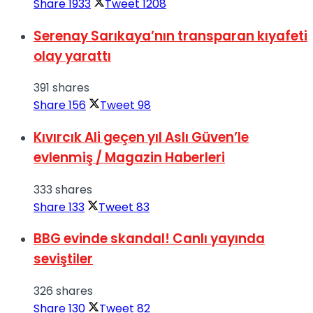
Share
1933
Tweet
1208
Serenay Sarıkaya’nın transparan kıyafeti
olay yarattı
391 shares
Share
156
Tweet
98
Kıvırcık Ali geçen yıl Aslı Güven’le
evlenmiş / Magazin Haberleri
333 shares
Share
133
Tweet
83
BBG evinde skandal! Canlı yayında
seviştiler
326 shares
Share
130
Tweet
82