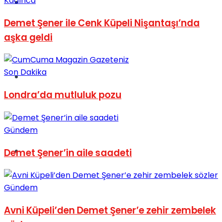
Kadınca
Müzik
Demet Şener ile Cenk Küpeli Nişantaşı’nda
aşka geldi
Son Dakika
Sinema
Londra’da mutluluk pozu
Gündem
Tatil
Demet Şener’in aile saadeti
Gündem
Avni Küpeli’den Demet Şener’e zehir zembelek