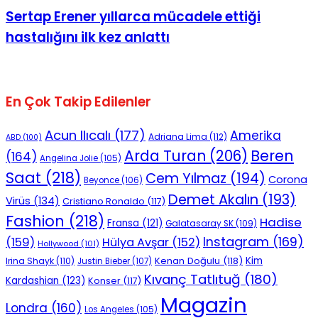
Sertap Erener yıllarca mücadele ettiği
No Result
hastalığını ilk kez anlattı
En Çok Takip Edilenler
View All Result
Acun Ilıcalı
(177)
Amerika
Adriana Lima
(112)
ABD
(100)
Beren
Arda Turan
(206)
(164)
Angelina Jolie
(105)
Saat
(218)
Cem Yılmaz
(194)
Corona
Beyonce
(106)
Demet Akalın
(193)
Virüs
(134)
Cristiano Ronaldo
(117)
Fashion
(218)
Hadise
Fransa
(121)
Galatasaray SK
(109)
Instagram
(169)
(159)
Hülya Avşar
(152)
Hollywood
(101)
Kenan Doğulu
(118)
Kim
Irina Shayk
(110)
Justin Bieber
(107)
Kıvanç Tatlıtuğ
(180)
Kardashian
(123)
Konser
(117)
Magazin
Londra
(160)
Los Angeles
(105)