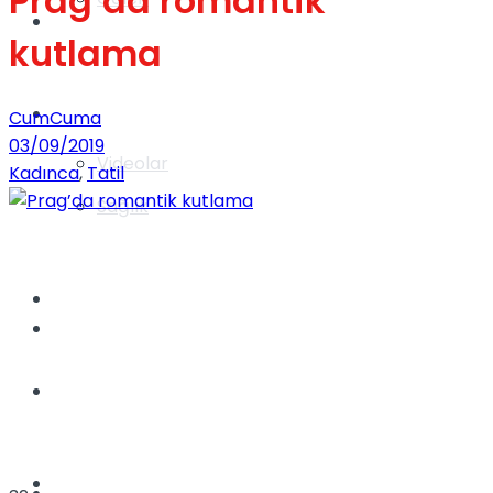
Prag’da romantik
Gündem
kutlama
Yaşam
CumCuma
03/09/2019
Videolar
Kadınca
,
Tatil
Sağlık
TV
Gündem
Kadınca
Dünya