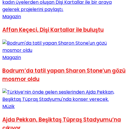
Magazin
Affan Keçeci, Dişi Kartallar ile buluştu
Magazin
Bodrum’da tatil yapan Sharon Stone’un gözü
mosmor oldu
Müzik
Ajda Pekkan, Beşiktaş Tüpraş Stadyumu’na
çıkıyor