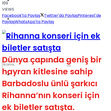
Türkiye
169
VIEWS
Facebook'ta Paylaş
Twitter'da Paylaş
Pinterest'de
Podcast
Paylaş
WhatsApp'ta Paylaş
Müzik
Dünya çapında geniş bir
hayran kitlesine sahip
Sinema
Barbadoslu ünlü şarkıcı
No Result
Rihanna’nın konseri için
ek biletler satışta.
View All Result