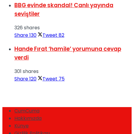
BBG evinde skandal! Canlı yayında
seviştiler
326 shares
Share
130
Tweet
82
Hande Fırat ‘hamile’ yorumuna cevap
verdi
301 shares
Share
120
Tweet
75
CumCuma
Hakkımızda
Künye
Gizlilik Politikası