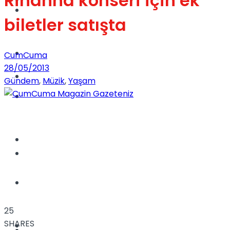
Rihanna konseri için ek
Dünya
biletler satışta
Türkiye
CumCuma
28/05/2013
Kadınca
Gündem
,
Müzik
,
Yaşam
Müzik
Sinema
Dünya
Tatil
25
SHARES
Spor