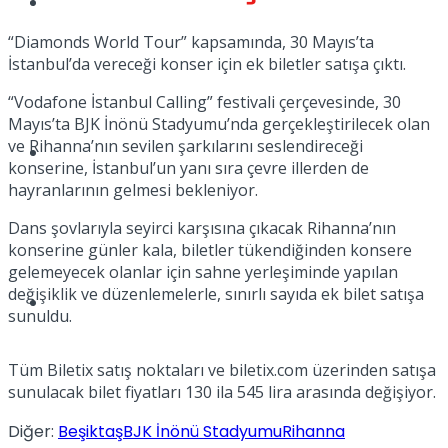
Tatil
“Diamonds World Tour” kapsamında, 30 Mayıs’ta
İstanbul’da vereceği konser için ek biletler satışa çıktı.
“Vodafone İstanbul Calling” festivali çerçevesinde, 30
Mayıs’ta BJK İnönü Stadyumu’nda gerçekleştirilecek olan
ve Rihanna’nın sevilen şarkılarını seslendireceği
Spor
konserine, İstanbul’un yanı sıra çevre illerden de
hayranlarının gelmesi bekleniyor.
Dans şovlarıyla seyirci karşısına çıkacak Rihanna’nın
konserine günler kala, biletler tükendiğinden konsere
gelemeyecek olanlar için sahne yerleşiminde yapılan
değişiklik ve düzenlemelerle, sınırlı sayıda ek bilet satışa
Podcast
sunuldu.
Tüm Biletix satış noktaları ve biletix.com üzerinden satışa
sunulacak bilet fiyatları 130 ila 545 lira arasında değişiyor.
Diğer:
Beşiktaş
BJK İnönü Stadyumu
Rihanna