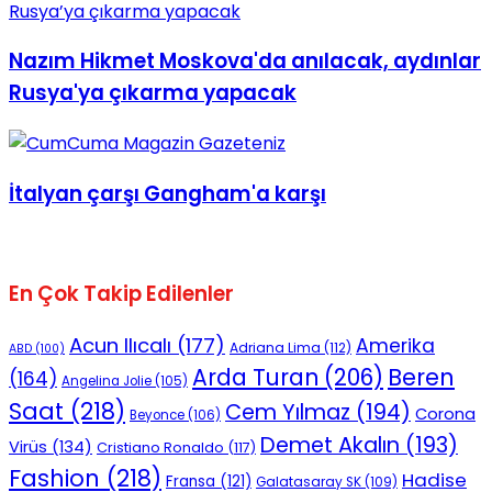
Nazım Hikmet Moskova'da anılacak, aydınlar
Rusya'ya çıkarma yapacak
İtalyan çarşı Gangham'a karşı
En Çok Takip Edilenler
Acun Ilıcalı
(177)
Amerika
Adriana Lima
(112)
ABD
(100)
Beren
Arda Turan
(206)
(164)
Angelina Jolie
(105)
Saat
(218)
Cem Yılmaz
(194)
Corona
Beyonce
(106)
Demet Akalın
(193)
Virüs
(134)
Cristiano Ronaldo
(117)
Fashion
(218)
Hadise
Fransa
(121)
Galatasaray SK
(109)