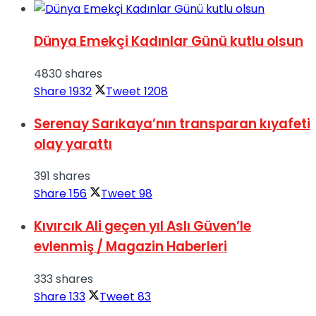
Dünya Emekçi Kadınlar Günü kutlu olsun
4830 shares
Share
1932
Tweet
1208
Serenay Sarıkaya’nın transparan kıyafeti
olay yarattı
391 shares
Share
156
Tweet
98
Kıvırcık Ali geçen yıl Aslı Güven’le
evlenmiş / Magazin Haberleri
333 shares
Share
133
Tweet
83