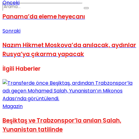
Önceki
Panama’da eleme heyecanı
Sonraki
Nazım Hikmet Moskova’da anılacak, aydınlar
No Result
Rusya’ya çıkarma yapacak
İlgili
Haberler
View All Result
Magazin
Beşiktaş ve Trabzonspor’la anılan Salah,
Yunanistan tatilinde