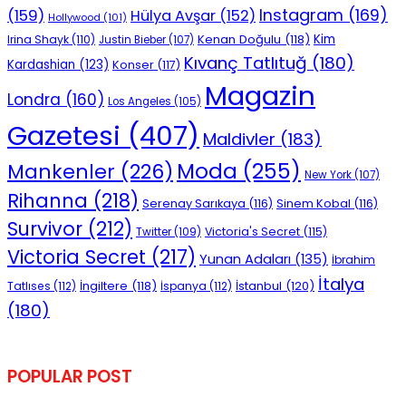
Instagram
(169)
(159)
Hülya Avşar
(152)
Hollywood
(101)
Kenan Doğulu
(118)
Kim
Irina Shayk
(110)
Justin Bieber
(107)
Kıvanç Tatlıtuğ
(180)
Kardashian
(123)
Konser
(117)
Magazin
Londra
(160)
Los Angeles
(105)
Gazetesi
(407)
Maldivler
(183)
Moda
(255)
Mankenler
(226)
New York
(107)
Rihanna
(218)
Serenay Sarıkaya
(116)
Sinem Kobal
(116)
Survivor
(212)
Victoria's Secret
(115)
Twitter
(109)
Victoria Secret
(217)
Yunan Adaları
(135)
İbrahim
İtalya
İngiltere
(118)
İstanbul
(120)
Tatlıses
(112)
İspanya
(112)
(180)
POPULAR POST