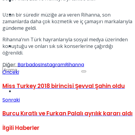
Kadınca
Podcast
Uzun bir süredir müziğe ara veren Rihanna, son
zamanlarda daha çok kozmetik ve iç çamaşırı markalarıyla
gündeme geldi.
Rihanna’nın Türk hayranlarıyla sosyal medya üzerinden
Dünya
konuştuğu ve onları sık sık konserlerine çağırdığı
öğrenildi.
Diğer:
Barbados
Instagram
Rihanna
Önceki
Miss Turkey 2018 birincisi Şevval Şahin oldu
Türkiye
No Result
Sonraki
Burcu Kıratlı ve Furkan Palalı ayrılık kararı aldı
View All Result
İlgili
Haberler