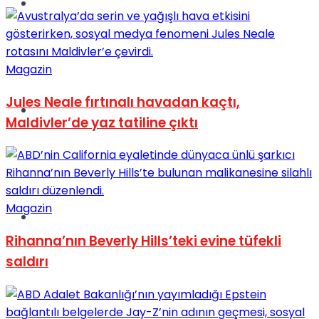
Müzik
Magazin
Jules Neale fırtınalı havadan kaçtı,
Sinema
Maldivler’de yaz tatiline çıktı
Magazin
Tatil
Rihanna’nın Beverly Hills’teki evine tüfekli
saldırı