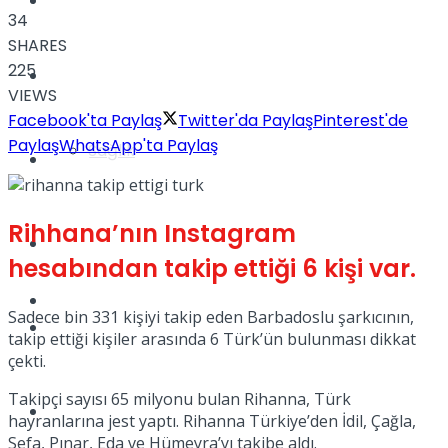
Yaşam
34
SHARES
225
Türkiye
VIEWS
Facebook'ta Paylaş
Twitter'da Paylaş
Pinterest'de
Paylaş
WhatsApp'ta Paylaş
Sağlık
Müzik
Rihhana’nın Instagram
Sinema
hesabından takip ettiği 6 kişi var.
TV
Sadece bin 331 kişiyi takip eden Barbadoslu şarkıcının,
Tatil
takip ettiği kişiler arasında 6 Türk’ün bulunması dikkat
çekti.
Takipçi sayısı 65 milyonu bulan Rihanna, Türk
Spor
hayranlarına jest yaptı. Rihanna Türkiye’den İdil, Çağla,
Sefa, Pınar, Eda ve Hümeyra’yı takibe aldı.