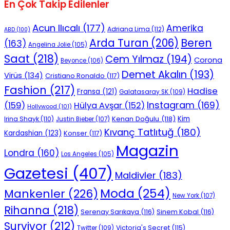
En Çok Takip Edilenler
Acun Ilıcalı
(177)
Amerika
Adriana Lima
(112)
ABD
(100)
Beren
Arda Turan
(206)
(163)
Angelina Jolie
(105)
Saat
(218)
Cem Yılmaz
(194)
Corona
Beyonce
(106)
Demet Akalın
(193)
Virüs
(134)
Cristiano Ronaldo
(117)
Fashion
(217)
Hadise
Fransa
(121)
Galatasaray SK
(109)
Instagram
(169)
(159)
Hülya Avşar
(152)
Hollywood
(101)
Kenan Doğulu
(118)
Kim
Irina Shayk
(110)
Justin Bieber
(107)
Kıvanç Tatlıtuğ
(180)
Kardashian
(123)
Konser
(117)
Magazin
Londra
(160)
Los Angeles
(105)
Gazetesi
(407)
Maldivler
(183)
Moda
(254)
Mankenler
(226)
New York
(107)
Rihanna
(218)
Serenay Sarıkaya
(116)
Sinem Kobal
(116)
Survivor
(212)
Victoria's Secret
(115)
Twitter
(109)