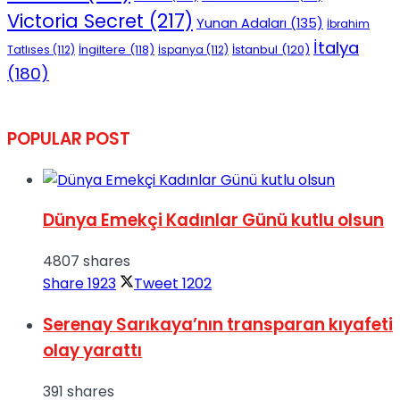
Victoria Secret
(217)
Yunan Adaları
(135)
İbrahim
İtalya
İngiltere
(118)
İstanbul
(120)
Tatlıses
(112)
İspanya
(112)
(180)
POPULAR POST
Dünya Emekçi Kadınlar Günü kutlu olsun
4807 shares
Share
1923
Tweet
1202
Serenay Sarıkaya’nın transparan kıyafeti
olay yarattı
391 shares