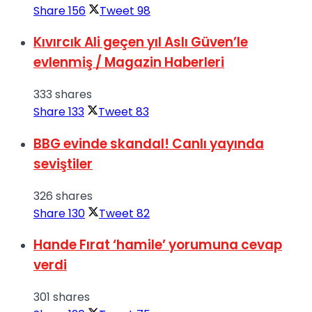
Share
156
Tweet
98
Kıvırcık Ali geçen yıl Aslı Güven’le
evlenmiş / Magazin Haberleri
333 shares
Share
133
Tweet
83
BBG evinde skandal! Canlı yayında
seviştiler
326 shares
Share
130
Tweet
82
Hande Fırat ‘hamile’ yorumuna cevap
verdi
301 shares