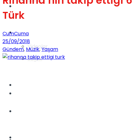
Rihanna’nın takip ettiği 6
Gündem
Türk
Yaşam
CumCuma
25/09/2018
Videolar
Gündem
,
Müzik
,
Yaşam
Sağlık
TV
Gündem
Kadınca
Dünya