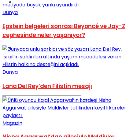
Spor
Dünya
Epstein belgeleri sonrası Beyoncé ve Jay-Z
cephesinde neler yaşanıyor?
Podcast
Dünya
Lana Del Rey’den Filistin mesajı
Magazin
Nisha Aggarwal’dan ailesiyle Maldivler