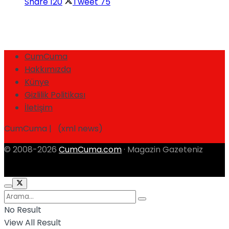
Share
120
Tweet
75
CumCuma
Hakkımızda
Künye
Gizlilik Politikası
İletişim
CumCuma | (xml news)
© 2008-2026
CumCuma.com
· Magazin Gazeteniz
No Result
View All Result