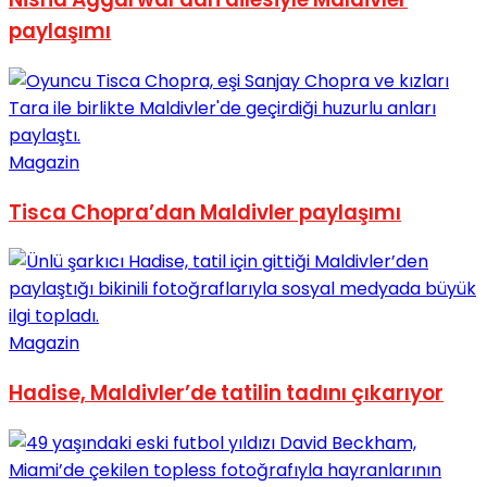
No Result
paylaşımı
Magazin
View All Result
Tisca Chopra’dan Maldivler paylaşımı
Magazin
Hadise, Maldivler’de tatilin tadını çıkarıyor