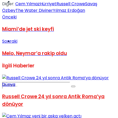
Spor
Diğer:
Cem Yılmaz
Hürriyet
Russell Crowe
Savaş
Özbey
The Water Diviner
Yılmaz Erdoğan
Önceki
Miami’de jet ski keyfi
Sonraki
Podcast
Melo, Neymar’a rakip oldu
İlgili
Haberler
Dünya
Russell Crowe 24 yıl sonra Antik Roma’ya
dönüyor