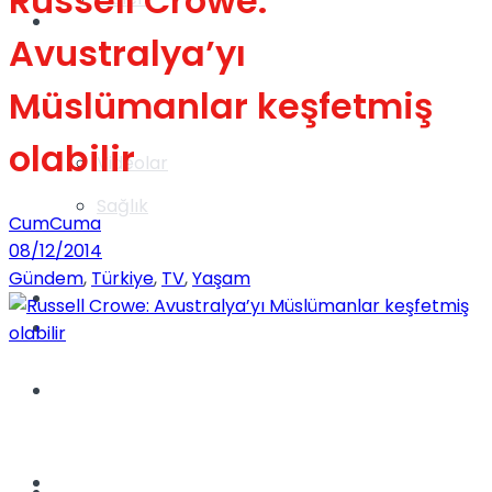
Russell Crowe:
Gündem
Avustralya’yı
Müslümanlar keşfetmiş
Yaşam
olabilir
Videolar
Sağlık
CumCuma
08/12/2014
Gündem
,
Türkiye
,
TV
,
Yaşam
TV
Gündem
Kadınca
Dünya