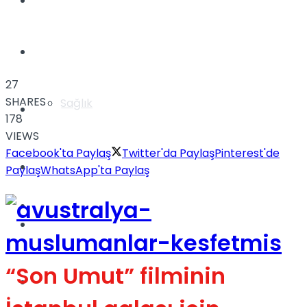
Yaşam
Türkiye
27
SHARES
Sağlık
Müzik
178
VIEWS
Facebook'ta Paylaş
Twitter'da Paylaş
Pinterest'de
Sinema
Paylaş
WhatsApp'ta Paylaş
TV
Tatil
“Son Umut” filminin
Spor