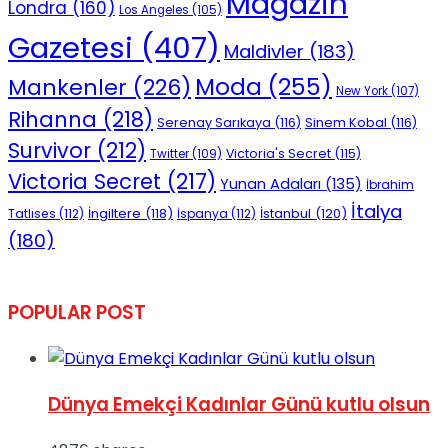
Magazin
Londra
(160)
Los Angeles
(105)
Gazetesi
(407)
Maldivler
(183)
Moda
(255)
Mankenler
(226)
New York
(107)
Rihanna
(218)
Serenay Sarıkaya
(116)
Sinem Kobal
(116)
Survivor
(212)
Victoria's Secret
(115)
Twitter
(109)
Victoria Secret
(217)
Yunan Adaları
(135)
İbrahim
İtalya
İngiltere
(118)
İstanbul
(120)
Tatlıses
(112)
İspanya
(112)
(180)
POPULAR POST
Dünya Emekçi Kadınlar Günü kutlu olsun