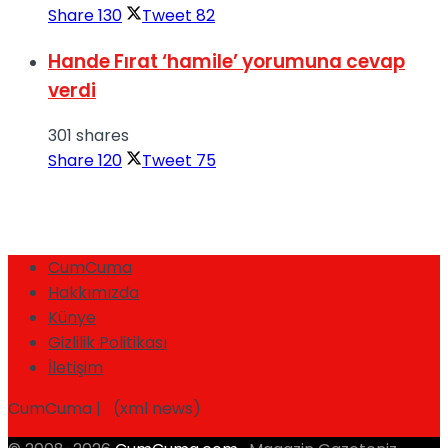
Share
130
Tweet
82
Hande Fırat ‘hamile’ yorumuna cevap
verdi
301 shares
Share
120
Tweet
75
CumCuma
Hakkımızda
Künye
Gizlilik Politikası
İletişim
CumCuma | (xml news)