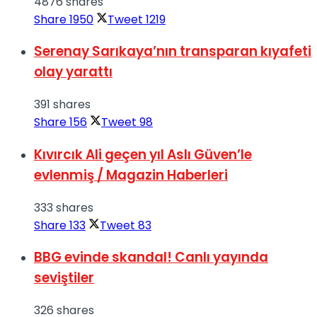
4876 shares
Share
1950
Tweet
1219
Serenay Sarıkaya’nın transparan kıyafeti
olay yarattı
391 shares
Share
156
Tweet
98
Kıvırcık Ali geçen yıl Aslı Güven’le
evlenmiş / Magazin Haberleri
333 shares
Share
133
Tweet
83
BBG evinde skandal! Canlı yayında
seviştiler
326 shares