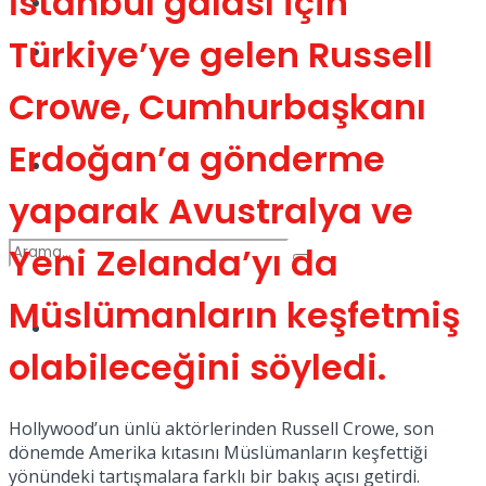
İstanbul galası için
Kadınca
Türkiye’ye gelen Russell
Podcast
Crowe, Cumhurbaşkanı
Erdoğan’a gönderme
Dünya
yaparak Avustralya ve
Yeni Zelanda’yı da
Müslümanların keşfetmiş
Türkiye
No Result
olabileceğini söyledi.
Hollywood’un ünlü aktörlerinden Russell Crowe, son
View All Result
dönemde Amerika kıtasını Müslümanların keşfettiği
yönündeki tartışmalara farklı bir bakış açısı getirdi.