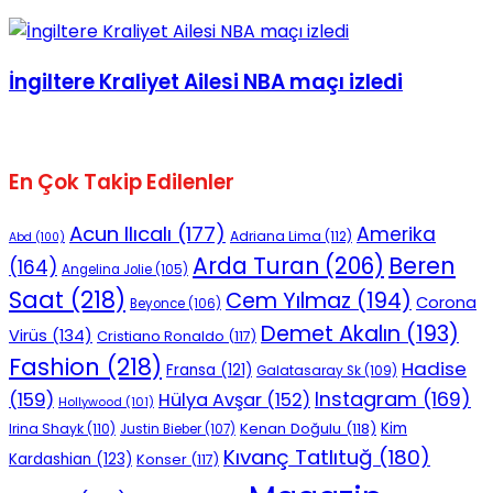
İngiltere Kraliyet Ailesi NBA maçı izledi
En Çok Takip Edilenler
Acun Ilıcalı
(177)
Amerika
Adriana Lima
(112)
Abd
(100)
Beren
Arda Turan
(206)
(164)
Angelina Jolie
(105)
Saat
(218)
Cem Yılmaz
(194)
Corona
Beyonce
(106)
Demet Akalın
(193)
Virüs
(134)
Cristiano Ronaldo
(117)
Fashion
(218)
Hadise
Fransa
(121)
Galatasaray Sk
(109)
Instagram
(169)
(159)
Hülya Avşar
(152)
Hollywood
(101)
Kenan Doğulu
(118)
Kim
Irina Shayk
(110)
Justin Bieber
(107)
Kıvanç Tatlıtuğ
(180)
Kardashian
(123)
Konser
(117)