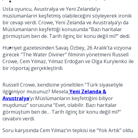
Müzik
Usta oyuncu, Avustralya ve Yeni Zelanda’yı
müslümanların keşfetmiş olabileceğini söyleyerek ironik
bir cevap verdi. Crowe, Yeni Zelanda ve Avustralya’yı da
Müslümanların keşfettiği konusunda “Bazı haritalar
görmüştüm ben de. Tarih ilginç bir konu değil mi?” dedi.
Sinema
Hürriyet gazetesinden Savaş Özbey, 26 Aralık’ta vizyona
girecek “The Water Diviner” filminin yönetmeni Russell
Crowe, Cem Yılmaz, Yılmaz Erdoğan ve Olga Kurylenko ile
bir röportaj gerçekleştirdi.
Russell Crowe, kendisine yöneltilen “Türk siyasetiyle
ilgileniyor musunuz? Mesela
Yeni Zelanda &
Tatil
Avustralya
’yı Müslümanların keşfettiğini biliyor
muydunuz” sorusuna “Evet, olabilir. Bazı haritalar
görmüştüm ben de… Tarih ilginç bir konu değil mi?”
cevabını verdi.
Soru karşısında Cem Yılmaz’ın tepkisi ise “Yok Artık” oldu.