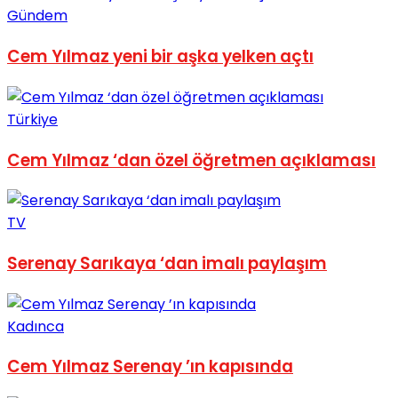
Gündem
No Result
Cem Yılmaz yeni bir aşka yelken açtı
Türkiye
View All Result
Cem Yılmaz ‘dan özel öğretmen açıklaması
TV
Serenay Sarıkaya ‘dan imalı paylaşım
Kadınca
Cem Yılmaz Serenay ’ın kapısında