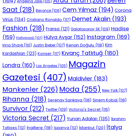
Beren
Arda Turan
(206)
(164)
Angelina Jolie
(105)
Saat
(218)
Cem Yılmaz
(194)
Corona
Beyonce
(106)
Demet Akalın
(193)
Virüs
(134)
Cristiano Ronaldo
(117)
Fashion
(218)
Hadise
Fransa
(121)
Galatasaray SK
(109)
Instagram
(169)
(159)
Hülya Avşar
(152)
Hollywood
(101)
Kenan Doğulu
(118)
Kim
Irina Shayk
(110)
Justin Bieber
(107)
Kıvanç Tatlıtuğ
(180)
Kardashian
(123)
Konser
(117)
Magazin
Londra
(160)
Los Angeles
(105)
Gazetesi
(407)
Maldivler
(183)
Moda
(255)
Mankenler
(226)
New York
(107)
Rihanna
(218)
Serenay Sarıkaya
(116)
Sinem Kobal
(116)
Survivor
(212)
Victoria's Secret
(115)
Twitter
(109)
Victoria Secret
(217)
Yunan Adaları
(135)
İbrahim
İtalya
İngiltere
(118)
İstanbul
(120)
Tatlıses
(112)
İspanya
(112)
(180)