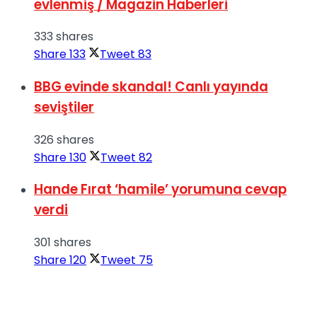
evlenmiş / Magazin Haberleri
333 shares
Share
133
Tweet
83
BBG evinde skandal! Canlı yayında
seviştiler
326 shares
Share
130
Tweet
82
Hande Fırat ‘hamile’ yorumuna cevap
verdi
301 shares
Share
120
Tweet
75