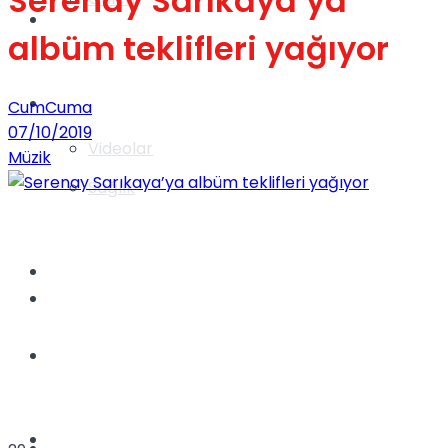
Serenay Sarıkaya’ya
Gündem
albüm teklifleri yağıyor
Yaşam
CumCuma
07/10/2019
Videolar
Müzik
Sağlık
TV
Gündem
Kadınca
Dünya