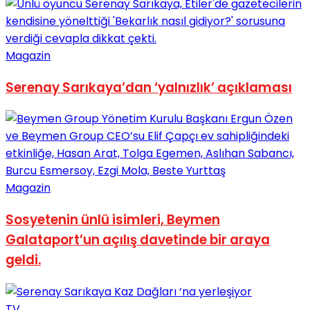
No Result
Magazin
Serenay Sarıkaya’dan ‘yalnızlık’ açıklaması
View All Result
Magazin
Sosyetenin ünlü isimleri, Beymen
Galataport’un açılış davetinde bir araya
geldi.
TV