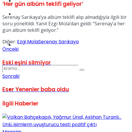
Kadınca
‘Her gün albüm teklifi geliyor’
Podcast
Serenay Sarıkaya’ya albüm teklifi alıp almadığıyla ilgili bir
soru yöneltildi. Yanıt Ezgi Mola’dan geldi: “Serenay’a her
gün albüm teklifi geliyor.”
Diğer:
Ezgi Mola
Serenay Sarıkaya
Dünya
Önceki
Eski eşini silmiyor
Sonraki
Eser Yenenler baba oldu
Türkiye
No Result
İlgili
Haberler
View All Result
Magazin