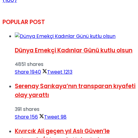
POPULAR POST
Dünya Emekçi Kadınlar Günü kutlu olsun
4851 shares
Share
1940
Tweet
1213
Serenay Sarıkaya’nın transparan kıyafeti
olay yarattı
391 shares
Share
156
Tweet
98
Kıvırcık Ali geçen yıl Aslı Güven’le