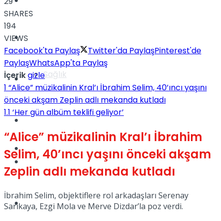
Yaşam
29
SHARES
194
Türkiye
VIEWS
Facebook'ta Paylaş
Twitter'da Paylaş
Pinterest'de
Paylaş
WhatsApp'ta Paylaş
Sağlık
İçerik
gizle
Müzik
1
“Alice” müzikalinin Kral’ı İbrahim Selim, 40’ıncı yaşını
önceki akşam Zeplin adlı mekanda kutladı
1.1
‘Her gün albüm teklifi geliyor’
Sinema
“Alice” müzikalinin Kral’ı İbrahim
TV
Selim, 40’ıncı yaşını önceki akşam
Tatil
Zeplin adlı mekanda kutladı
İbrahim Selim, objektiflere rol arkadaşları Serenay
Spor
Sarıkaya, Ezgi Mola ve Merve Dizdar’la poz verdi.