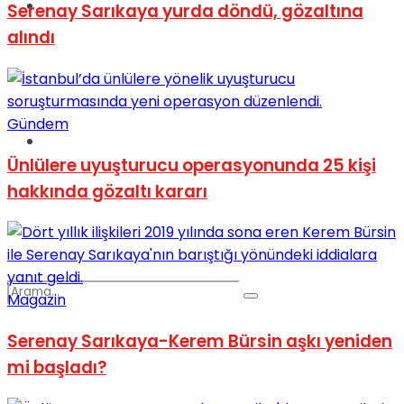
Spor
Serenay Sarıkaya yurda döndü, gözaltına
alındı
Gündem
Podcast
Ünlülere uyuşturucu operasyonunda 25 kişi
hakkında gözaltı kararı
Magazin
Serenay Sarıkaya-Kerem Bürsin aşkı yeniden
mi başladı?