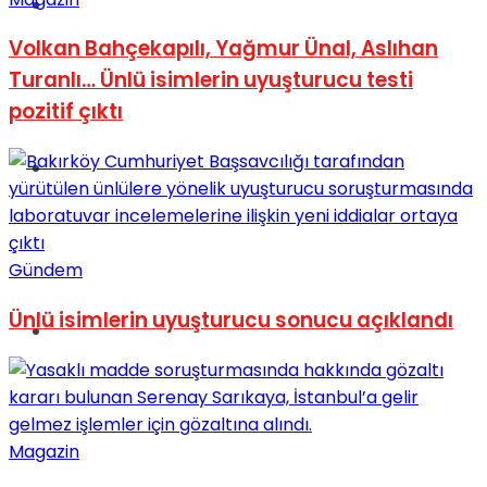
Müzik
Volkan Bahçekapılı, Yağmur Ünal, Aslıhan
Turanlı… Ünlü isimlerin uyuşturucu testi
pozitif çıktı
Sinema
Gündem
Ünlü isimlerin uyuşturucu sonucu açıklandı
Tatil
Magazin