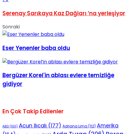
Serenay Sarıkaya Kaz Dağları ‘na yerleşiyor
Sonraki
Eser Yenenler baba oldu
Bergüzer Korel'in ablası evlere temizliğe
gidiyor
En Çok Takip Edilenler
Acun Ilıcalı
(177)
Amerika
Adriana Lima
(112)
ABD
(100)