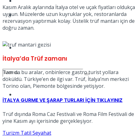
Kadınca
Kasım Aralık aylarında İtalya otel ve uçak fiyatları oldukça
uygun. Müzelerde uzun kuyruklar yok, restoranlarda
Podcast
rezervasyon yaptırmak kolay. Üstelik trüf mantarı için de
doğru zaman.
Dünya
İtalya’da Trüf zamanı
Tam da bu aralar, onbinlerce gastro turist yollara
döküldü. Türkiye’en de ilgi var. Trüf, İtalya’nın merkezi
Torino olan, Piemonte bölgesinde yetişiyor.
Türkiye
No Result
İTALYA GURME VE ŞARAP TURLARI İÇİN TIKLAYINIZ
Trüf dışında Roma Caz Festivali ve Roma Film Festivali de
yine Kasım ayı içerisinde gerçekleşiyor.
View All Result
Turizm Tatil Seyahat