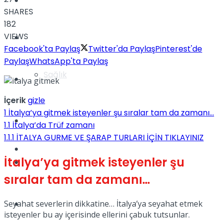
Yaşam
SHARES
182
VIEWS
Türkiye
Facebook'ta Paylaş
Twitter'da Paylaş
Pinterest'de
Paylaş
WhatsApp'ta Paylaş
Sağlık
Müzik
İçerik
gizle
1
İtalya’ya gitmek isteyenler şu sıralar tam da zamanı…
Sinema
1.1
İtalya’da Trüf zamanı
1.1.1
İTALYA GURME VE ŞARAP TURLARI İÇİN TIKLAYINIZ
TV
İtalya’ya gitmek isteyenler şu
Tatil
sıralar tam da zamanı…
Seyahat severlerin dikkatine… İtalya’ya seyahat etmek
Spor
isteyenler bu ay içerisinde ellerini çabuk tutsunlar.