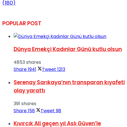
(180)
POPULAR POST
Dünya Emekçi Kadınlar Günü kutlu olsun
4853 shares
Share
1941
Tweet
1213
Serenay Sarıkaya’nın transparan kıyafeti
olay yarattı
391 shares
Share
156
Tweet
98
Kıvırcık Ali geçen yıl Aslı Güven’le