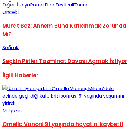
Müzik
Diğer:
İtalya
Roma Film Festivali
Torino
Önceki
Murat Boz: Annem Buna Katlanmak Zorunda
Mı?
Sinema
Sonraki
Seçkin Piriler Tazminat Davası Açmak İstiyor
İlgili
Haberler
Tatil
Magazin
Ornella Vanoni 91 yaşında hayatını kaybetti