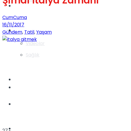
Şimdi İtalya Zamanı
Gündem
CumCuma
16/11/2017
Yaşam
Gündem
,
Tatil
,
Yaşam
Videolar
Sağlık
TV
Gündem
Kadınca
Dünya
27