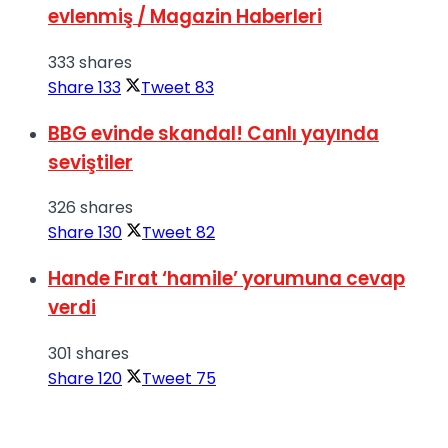
evlenmiş / Magazin Haberleri
333 shares
Share
133
Tweet
83
BBG evinde skandal! Canlı yayında
seviştiler
326 shares
Share
130
Tweet
82
Hande Fırat ‘hamile’ yorumuna cevap
verdi
301 shares
Share
120
Tweet
75