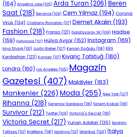
Beren
Arda Turan
(206)
(164)
Angelina Jolie
(105)
Saat
(218)
Cem Yılmaz
(194)
Corona
Beyonce
(106)
Demet Akalın
(193)
Virüs
(134)
Cristiano Ronaldo
(117)
Fashion
(218)
Hadise
Fransa
(121)
Galatasaray SK
(109)
Instagram
(169)
(159)
Hülya Avşar
(152)
Hollywood
(101)
Kenan Doğulu
(118)
Kim
Irina Shayk
(110)
Justin Bieber
(107)
Kıvanç Tatlıtuğ
(180)
Kardashian
(123)
Konser
(117)
Magazin
Londra
(160)
Los Angeles
(105)
Gazetesi
(407)
Maldivler
(183)
Moda
(255)
Mankenler
(226)
New York
(107)
Rihanna
(218)
Serenay Sarıkaya
(116)
Sinem Kobal
(116)
Survivor
(212)
Victoria's Secret
(115)
Twitter
(109)
Victoria Secret
(217)
Yunan Adaları
(135)
İbrahim
İtalya
İngiltere
(118)
İstanbul
(120)
Tatlıses
(112)
İspanya
(112)