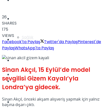
Yaşam
26
Türkiye
SHARES
175
VIEWS
Sağlık
Müzik
Facebook'ta Paylaş
Twitter'da Paylaş
Pinterest'de
Paylaş
WhatsApp'ta Paylaş
Sinema
Sinan Akçıl, 15 Eylül’de model
TV
sevgilisi Gizem Kayalı’yla
Tatil
Londra’ya gidecek.
Sinan Akçıl, önceki akşam alışveriş yapmak için yalnız
Spor
başına dışarı çıktı.