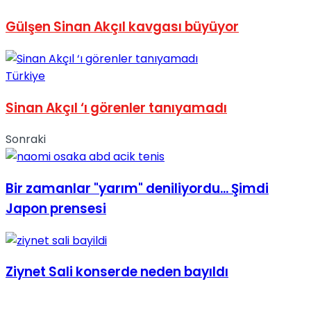
No Result
Gülşen Sinan Akçıl kavgası büyüyor
Türkiye
Sinan Akçıl ‘ı görenler tanıyamadı
View All Result
Sonraki
Bir zamanlar "yarım" deniliyordu... Şimdi
Japon prensesi
Ziynet Sali konserde neden bayıldı