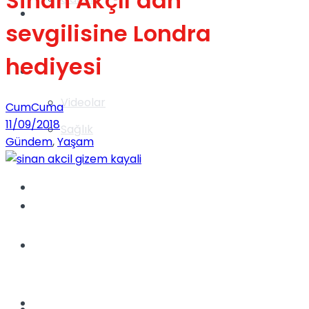
Sinan Akçıl’dan
Gündem
sevgilisine Londra
hediyesi
Yaşam
Videolar
CumCuma
11/09/2018
Sağlık
Gündem
,
Yaşam
TV
Gündem
Kadınca
Dünya