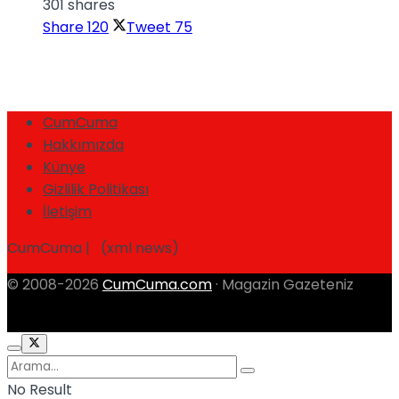
301 shares
Share
120
Tweet
75
CumCuma
Hakkımızda
Künye
Gizlilik Politikası
İletişim
CumCuma | (xml news)
© 2008-2026
CumCuma.com
· Magazin Gazeteniz
No Result