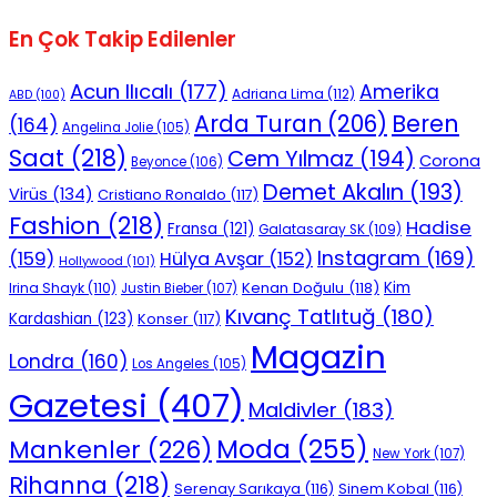
En Çok Takip Edilenler
Acun Ilıcalı
(177)
Amerika
Adriana Lima
(112)
ABD
(100)
Beren
Arda Turan
(206)
(164)
Angelina Jolie
(105)
Saat
(218)
Cem Yılmaz
(194)
Corona
Beyonce
(106)
Demet Akalın
(193)
Virüs
(134)
Cristiano Ronaldo
(117)
Fashion
(218)
Hadise
Fransa
(121)
Galatasaray SK
(109)
Instagram
(169)
(159)
Hülya Avşar
(152)
Hollywood
(101)
Kenan Doğulu
(118)
Kim
Irina Shayk
(110)
Justin Bieber
(107)
Kıvanç Tatlıtuğ
(180)
Kardashian
(123)
Konser
(117)
Magazin
Londra
(160)
Los Angeles
(105)
Gazetesi
(407)
Maldivler
(183)
Moda
(255)
Mankenler
(226)
New York
(107)
Rihanna
(218)
Serenay Sarıkaya
(116)
Sinem Kobal
(116)