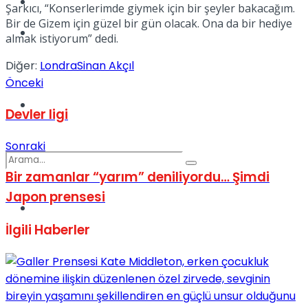
Kadınca
Şarkıcı, “Konserlerimde giymek için bir şeyler bakacağım.
Bir de Gizem için güzel bir gün olacak. Ona da bir hediye
Podcast
almak istiyorum” dedi.
Diğer:
Londra
Sinan Akçıl
Önceki
Dünya
Devler ligi
Sonraki
Bir zamanlar “yarım” deniliyordu… Şimdi
Japon prensesi
Türkiye
No Result
İlgili
Haberler
View All Result