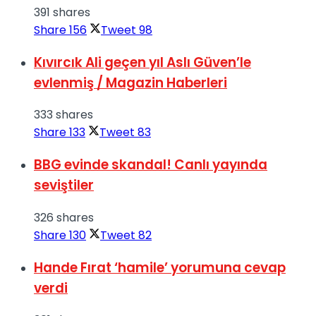
391 shares
Share
156
Tweet
98
Kıvırcık Ali geçen yıl Aslı Güven’le
evlenmiş / Magazin Haberleri
333 shares
Share
133
Tweet
83
BBG evinde skandal! Canlı yayında
seviştiler
326 shares
Share
130
Tweet
82
Hande Fırat ‘hamile’ yorumuna cevap
verdi