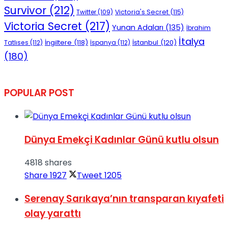
Survivor
(212)
Victoria's Secret
(115)
Twitter
(109)
Victoria Secret
(217)
Yunan Adaları
(135)
İbrahim
İtalya
İngiltere
(118)
İstanbul
(120)
Tatlıses
(112)
İspanya
(112)
(180)
POPULAR POST
Dünya Emekçi Kadınlar Günü kutlu olsun
4818 shares
Share
1927
Tweet
1205
Serenay Sarıkaya’nın transparan kıyafeti
olay yarattı