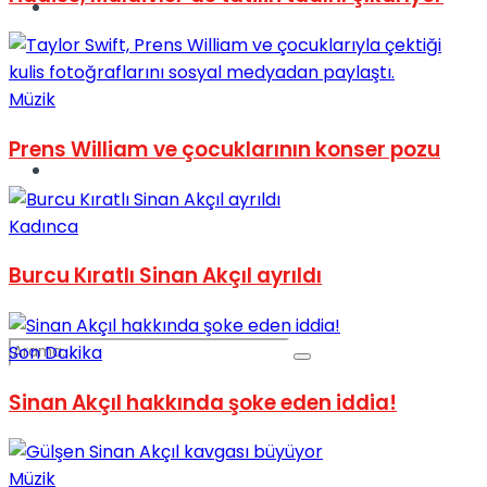
Spor
Müzik
Prens William ve çocuklarının konser pozu
Podcast
Kadınca
Burcu Kıratlı Sinan Akçıl ayrıldı
Son Dakika
Sinan Akçıl hakkında şoke eden iddia!
Müzik