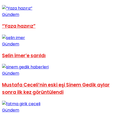
No Result
Gündem
“Yaza hazırız”
Gündem
View All Result
Selin İmer’e sarıldı
Gündem
Mustafa Ceceli’nin eski eşi Sinem Gedik aylar
sonra ilk kez görüntülendi
Gündem