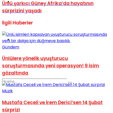
Spor
Ünlü şarkıcı Güney Afrika’da hayatının
sürprizini yaşadı
İlgili
Haberler
Podcast
Gündem
Ünlülere yönelik uyuşturucu
soruşturmasında yeni operasyon! 9 isim
gözaltında
Müzik
Mustafa Ceceli ve İrem Derici‘sen 14 Şubat
sürprizi