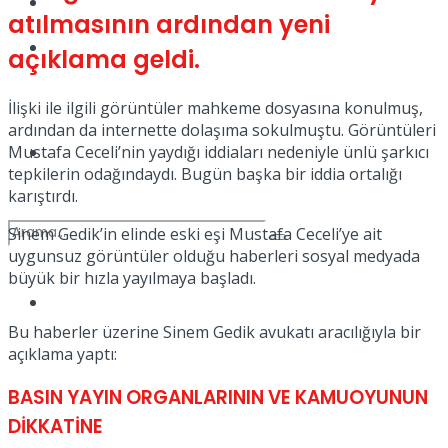
Kadınca
atılmasının ardından yeni
Podcast
açıklama geldi.
İlişki ile ilgili görüntüler mahkeme dosyasına konulmuş,
ardından da internette dolaşıma sokulmuştu. Görüntüleri
Mustafa Ceceli’nin yaydığı iddiaları nedeniyle ünlü şarkıcı
Dünya
tepkilerin odağındaydı. Bugün başka bir iddia ortalığı
karıştırdı.
Sinem Gedik’in elinde eski eşi Mustafa Ceceli’ye ait
uygunsuz görüntüler olduğu haberleri sosyal medyada
büyük bir hızla yayılmaya başladı.
Türkiye
No Result
Bu haberler üzerine Sinem Gedik avukatı aracılığıyla bir
açıklama yaptı:
BASIN YAYIN ORGANLARININ VE KAMUOYUNUN
View All Result
DİKKATİNE