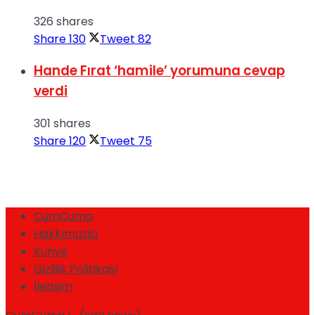
326 shares
Share
130
Tweet
82
Hande Fırat ‘hamile’ yorumuna cevap
verdi
301 shares
Share
120
Tweet
75
CumCuma
Hakkımızda
Künye
Gizlilik Politikası
İletişim