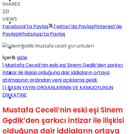
Yaşam
SHARES
221
VIEWS
Türkiye
Facebook'ta Paylaş
Twitter'da Paylaş
Pinterest'de
Paylaş
WhatsApp'ta Paylaş
Sağlık
Müzik
İçerik
gizle
1
Mustafa Ceceli’nin eski eşi Sinem Gedik’den şarkıcı
İntizar ile ilişkisi olduğuna dair iddiaların ortaya
Sinema
atılmasının ardından yeni açıklama geldi.
1.1
BASIN YAYIN ORGANLARININ VE KAMUOYUNUN
TV
DİKKATİNE
Tatil
Mustafa Ceceli’nin eski eşi Sinem
Gedik’den şarkıcı İntizar ile ilişkisi
Spor
olduğuna dair iddiaların ortaya