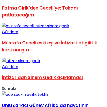
Fatma Girik’den Ceceli’ye: Tokadı
patlatacağım
Gündem
Mustafa Ceceli eski eşi ve İntizar ile ilgili ilk
kez konuştu
Gündem
İntizar’dan Sinem Gedik açıklaması
Sonraki
Ünlü şarkıcı Güney Afrika’da hayatının