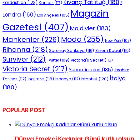
Kıvanç Tatlıtuğ
(180)
Kardashian
(123)
Konser
(117)
Magazin
Londra
(160)
Los Angeles
(105)
Gazetesi
(407)
Maldivler
(183)
Moda
(255)
Mankenler
(226)
New York
(107)
Rihanna
(218)
Serenay Sarıkaya
(116)
Sinem Kobal
(116)
Survivor
(212)
Victoria's Secret
(115)
Twitter
(109)
Victoria Secret
(217)
Yunan Adaları
(135)
İbrahim
İtalya
İngiltere
(118)
İstanbul
(120)
Tatlıses
(112)
İspanya
(112)
(180)
POPULAR POST
Dünya Emekçi Kadınlar Günü kutlu olsun