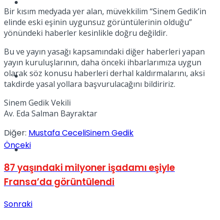
Müzik
Bir kısım medyada yer alan, müvekkilim “Sinem Gedik’in
elinde eski eşinin uygunsuz görüntülerinin olduğu”
yönündeki haberler kesinlikle doğru değildir.
Bu ve yayın yasağı kapsamındaki diğer haberleri yapan
yayın kuruluşlarının, daha önceki ihbarlarımıza uygun
olarak söz konusu haberleri derhal kaldırmalarını, aksi
Sinema
takdirde yasal yollara başvurulacağını bildiririz.
Sinem Gedik Vekili
Av. Eda Salman Bayraktar
Diğer:
Mustafa Ceceli
Sinem Gedik
Önceki
Tatil
87 yaşındaki milyoner işadamı eşiyle
Fransa’da görüntülendi
Sonraki