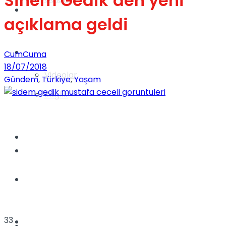
Sinem Gedik’den yeni
Gündem
açıklama geldi
Yaşam
CumCuma
18/07/2018
Videolar
Gündem
,
Türkiye
,
Yaşam
Sağlık
TV
Gündem
Kadınca
33
Dünya