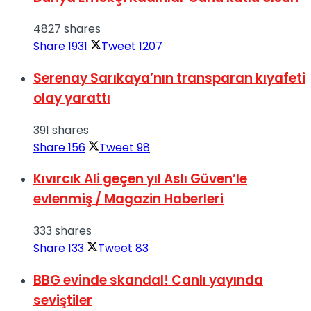
4827 shares
Share
1931
Tweet
1207
Serenay Sarıkaya’nın transparan kıyafeti
olay yarattı
391 shares
Share
156
Tweet
98
Kıvırcık Ali geçen yıl Aslı Güven’le
evlenmiş / Magazin Haberleri
333 shares
Share
133
Tweet
83
BBG evinde skandal! Canlı yayında
seviştiler