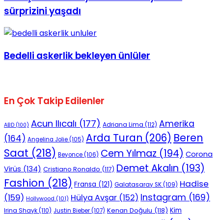
sürprizini yaşadı
Bedelli askerlik bekleyen ünlüler
En Çok Takip Edilenler
Acun Ilıcalı
(177)
Amerika
Adriana Lima
(112)
ABD
(100)
Beren
Arda Turan
(206)
(164)
Angelina Jolie
(105)
Saat
(218)
Cem Yılmaz
(194)
Corona
Beyonce
(106)
Demet Akalın
(193)
Virüs
(134)
Cristiano Ronaldo
(117)
Fashion
(218)
Hadise
Fransa
(121)
Galatasaray SK
(109)
Instagram
(169)
(159)
Hülya Avşar
(152)
Hollywood
(101)
Kenan Doğulu
(118)
Kim
Irina Shayk
(110)
Justin Bieber
(107)