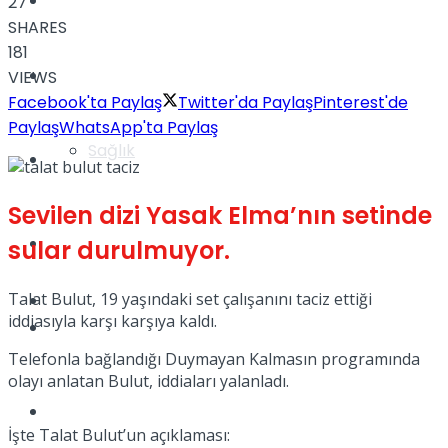
Yaşam
27
SHARES
181
Türkiye
VIEWS
Facebook'ta Paylaş
Twitter'da Paylaş
Pinterest'de
Paylaş
WhatsApp'ta Paylaş
Sağlık
Müzik
Sevilen dizi Yasak Elma’nın setinde
Sinema
sular durulmuyor.
Talat Bulut, 19 yaşındaki set çalışanını taciz ettiği
TV
iddiasıyla karşı karşıya kaldı.
Tatil
Telefonla bağlandığı Duymayan Kalmasın programında
olayı anlatan Bulut, iddiaları yalanladı.
Spor
İşte Talat Bulut’un açıklaması: