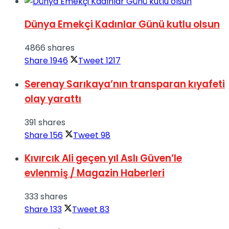
Dünya Emekçi Kadınlar Günü kutlu olsun
4866 shares
Share
1946
Tweet
1217
Serenay Sarıkaya’nın transparan kıyafeti
olay yarattı
391 shares
Share
156
Tweet
98
Kıvırcık Ali geçen yıl Aslı Güven’le
evlenmiş / Magazin Haberleri
333 shares
Share
133
Tweet
83