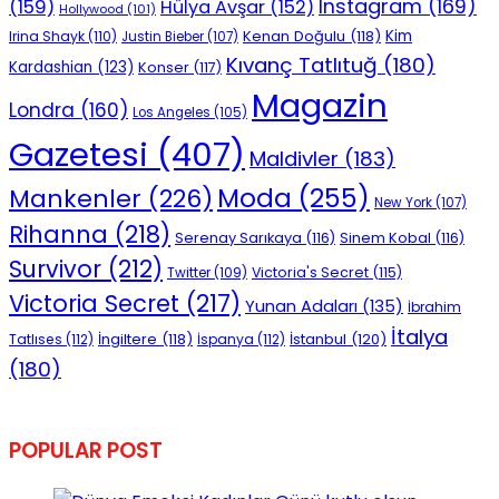
Instagram
(169)
(159)
Hülya Avşar
(152)
Hollywood
(101)
Kenan Doğulu
(118)
Kim
Irina Shayk
(110)
Justin Bieber
(107)
Kıvanç Tatlıtuğ
(180)
Kardashian
(123)
Konser
(117)
Magazin
Londra
(160)
Los Angeles
(105)
Gazetesi
(407)
Maldivler
(183)
Moda
(255)
Mankenler
(226)
New York
(107)
Rihanna
(218)
Serenay Sarıkaya
(116)
Sinem Kobal
(116)
Survivor
(212)
Victoria's Secret
(115)
Twitter
(109)
Victoria Secret
(217)
Yunan Adaları
(135)
İbrahim
İtalya
İngiltere
(118)
İstanbul
(120)
Tatlıses
(112)
İspanya
(112)
(180)
POPULAR POST