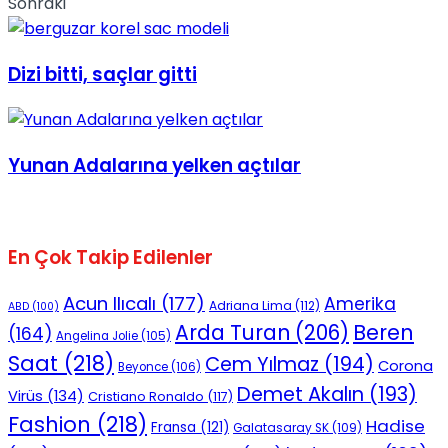
Sonraki
Dizi bitti, saçlar gitti
Yunan Adalarına yelken açtılar
En Çok Takip Edilenler
Acun Ilıcalı
(177)
Amerika
Adriana Lima
(112)
ABD
(100)
Beren
Arda Turan
(206)
(164)
Angelina Jolie
(105)
Saat
(218)
Cem Yılmaz
(194)
Corona
Beyonce
(106)
Demet Akalın
(193)
Virüs
(134)
Cristiano Ronaldo
(117)
Fashion
(218)
Hadise
Fransa
(121)
Galatasaray SK
(109)