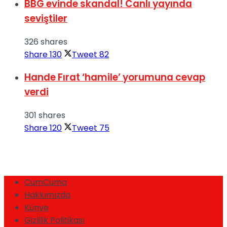
BBG evinde skandal! Canlı yayında
seviştiler
326 shares
Share
130
Tweet
82
Hande Fırat ‘hamile’ yorumuna cevap
verdi
301 shares
Share
120
Tweet
75
CumCuma
Hakkımızda
Künye
Gizlilik Politikası