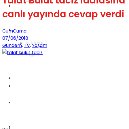
Talat Bulut taciz iddiasına
Gündem
canlı yayında cevap verdi
Yaşam
CumCuma
07/06/2018
Videolar
Gündem
,
TV
,
Yaşam
Sağlık
TV
Gündem
Kadınca
Dünya