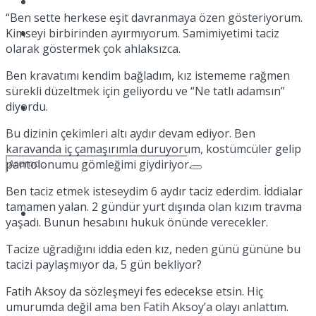
Kadınca
“Ben sette herkese eşit davranmaya özen gösteriyorum.
Kimseyi birbirinden ayırmıyorum. Samimiyetimi taciz
Podcast
olarak göstermek çok ahlaksızca.
Ben kravatımı kendim bağladım, kız istememe rağmen
sürekli düzeltmek için geliyordu ve “Ne tatlı adamsın”
diyordu.
Dünya
Bu dizinin çekimleri altı aydır devam ediyor. Ben
karavanda iç çamaşırımla duruyorum, kostümcüler gelip
pantolonumu gömleğimi giydiriyor.
Ben taciz etmek isteseydim 6 aydır taciz ederdim. İddialar
tamamen yalan. 2 gündür yurt dışında olan kızım travma
Türkiye
yaşadı. Bunun hesabını hukuk önünde verecekler.
No Result
Tacize uğradığını iddia eden kız, neden günü gününe bu
tacizi paylaşmıyor da, 5 gün bekliyor?
View All Result
Fatih Aksoy da sözleşmeyi fes edecekse etsin. Hiç
umurumda değil ama ben Fatih Aksoy’a olayı anlattım.