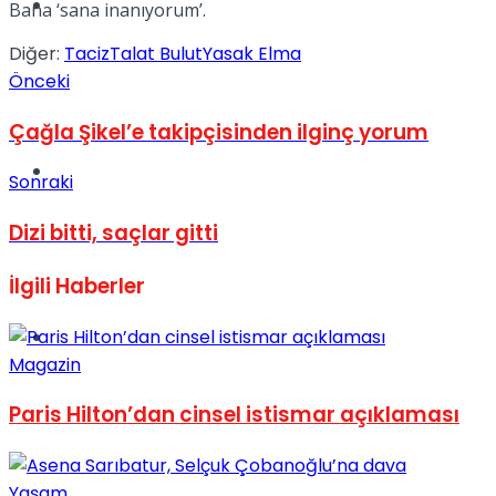
Müzik
Bana ‘sana inanıyorum’.
Diğer:
Taciz
Talat Bulut
Yasak Elma
Önceki
Çağla Şikel’e takipçisinden ilginç yorum
Sinema
Sonraki
Dizi bitti, saçlar gitti
İlgili
Haberler
Tatil
Magazin
Paris Hilton’dan cinsel istismar açıklaması
Yaşam