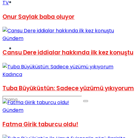
Spor
TV
Onur Saylak baba oluyor
Gündem
Podcast
Cansu Dere iddialar hakkında ilk kez konuştu
Kadınca
Tuba Büyüküstün: Sadece yüzümü yıkıyorum
Gündem
Fatma Girik taburcu oldu!