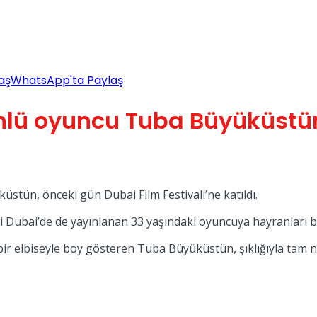
aş
WhatsApp'ta Paylaş
nlü oyuncu Tuba Büyüküstün,
küstün, önceki gün Dubai Film Festivali’ne katıldı.
i Dubai’de de yayınlanan 33 yaşındaki oyuncuya hayranları bü
ir elbiseyle boy gösteren Tuba Büyüküstün, şıklığıyla tam no