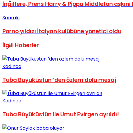
Müzik
İngiltere, Prens Harry & Pippa Middleton aşkın
Sonraki
Porno yıldızı İtalyan kulübüne yönetici oldu
İlgili
Haberler
Sinema
Kadınca
Tuba Büyüküstün ‘den özlem dolu mesaj
Tatil
Kadınca
Tuba Büyüküstün ile Umut Evirgen ayrıldı!