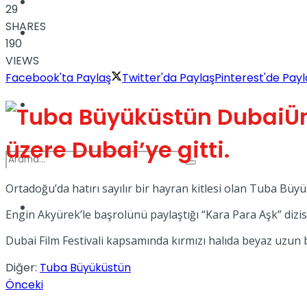
Kadınca
29
SHARES
Podcast
190
VIEWS
Facebook'ta Paylaş
Twitter'da Paylaş
Pinterest'de Payl
Dünya
Ü
üzere Dubai’ye gitti.
Ortadoğu’da hatırı sayılır bir hayran kitlesi olan Tuba Büyü
Türkiye
Engin Akyürek’le başrolünü paylaştığı “Kara Para Aşk” dizis
No Result
Dubai Film Festivali kapsamında kırmızı halıda beyaz uzun b
Diğer:
Tuba Büyüküstün
View All Result
Önceki