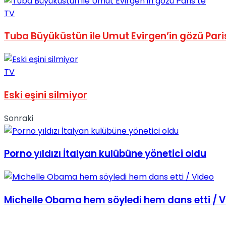
No Result
TV
Tuba Büyüküstün ile Umut Evirgen’in gözü Pari
TV
View All Result
Eski eşini silmiyor
Sonraki
Porno yıldızı İtalyan kulübüne yönetici oldu
Michelle Obama hem söyledi hem dans etti / V