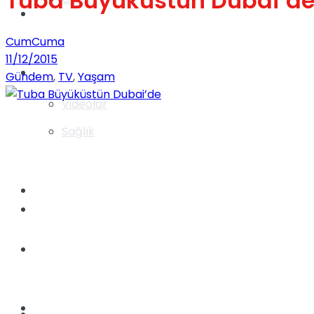
Tuba Büyüküstün Dubai’d
Gündem
CumCuma
11/12/2015
Yaşam
Gündem
,
TV
,
Yaşam
Videolar
Sağlık
TV
Gündem
Kadınca
Dünya