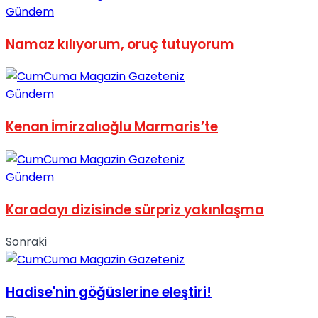
Gündem
No Result
Namaz kılıyorum, oruç tutuyorum
Gündem
View All Result
Kenan İmirzalıoğlu Marmaris’te
Gündem
Karadayı dizisinde sürpriz yakınlaşma
Sonraki
Hadise'nin göğüslerine eleştiri!