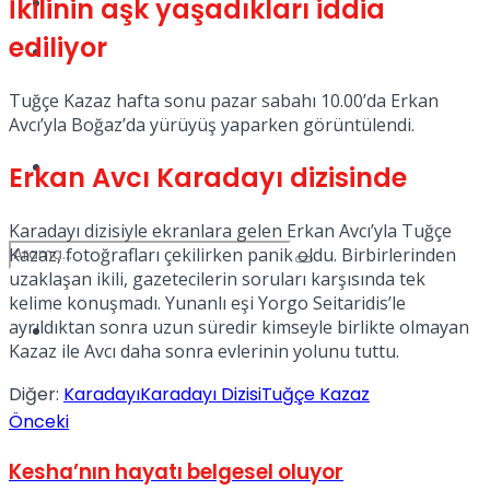
Kadınca
İkilinin aşk yaşadıkları iddia
ediliyor
Podcast
Tuğçe Kazaz hafta sonu pazar sabahı 10.00’da Erkan
Avcı’yla Boğaz’da yürüyüş yaparken görüntülendi.
Dünya
Erkan Avcı Karadayı dizisinde
Karadayı dizisiyle ekranlara gelen Erkan Avcı’yla Tuğçe
Kazaz, fotoğrafları çekilirken panik oldu. Birbirlerinden
uzaklaşan ikili, gazetecilerin soruları karşısında tek
kelime konuşmadı. Yunanlı eşi Yorgo Seitaridis’le
ayrıldıktan sonra uzun süredir kimseyle birlikte olmayan
Türkiye
No Result
Kazaz ile Avcı daha sonra evlerinin yolunu tuttu.
Diğer:
Karadayı
Karadayı Dizisi
Tuğçe Kazaz
Önceki
View All Result
Kesha’nın hayatı belgesel oluyor