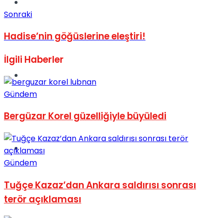
Müzik
Sonraki
Hadise’nin göğüslerine eleştiri!
İlgili
Haberler
Sinema
Gündem
Bergüzar Korel güzelliğiyle büyüledi
Tatil
Gündem
Tuğçe Kazaz’dan Ankara saldırısı sonrası
terör açıklaması