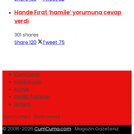
Hande Fırat ‘hamile’ yorumuna cevap
verdi
301 shares
Share
120
Tweet
75
CumCuma
Hakkımızda
Künye
Gizlilik Politikası
İletişim
CumCuma | (xml news)
© 2008-2026
CumCuma.com
· Magazin Gazeteniz