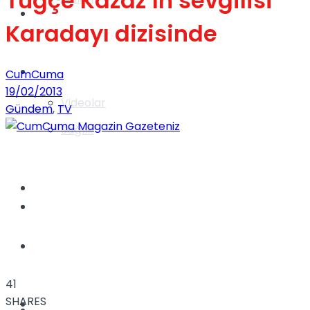
Tuğçe Kazaz’ın sevgilisi
Gündem
Karadayı dizisinde
Yaşam
CumCuma
19/02/2013
Videolar
Gündem
,
TV
Sağlık
TV
Gündem
Kadınca
41
SHARES
Dünya