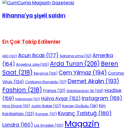
Rihanna'ya şişeli saldırı
En Çok Takip Edilenler
Acun Ilıcalı
(177)
Amerika
Adriana Lima
(112)
ABD
(100)
Beren
Arda Turan
(206)
(164)
Angelina Jolie
(105)
Saat
(218)
Cem Yılmaz
(194)
Corona
Beyonce
(106)
Demet Akalın
(193)
Virüs
(134)
Cristiano Ronaldo
(117)
Fashion
(218)
Hadise
Fransa
(121)
Galatasaray SK
(109)
Instagram
(169)
(159)
Hülya Avşar
(152)
Hollywood
(101)
Kenan Doğulu
(118)
Kim
Irina Shayk
(110)
Justin Bieber
(107)
Kıvanç Tatlıtuğ
(180)
Kardashian
(123)
Konser
(117)
Magazin
Londra
(160)
Los Angeles
(105)