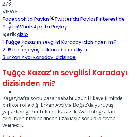
Yaşam
273
VIEWS
Facebook'ta Paylaş
Twitter'da Paylaş
Pinterest'de
Türkiye
Paylaş
WhatsApp'ta Paylaş
İçerik
gizle
1
Tuğçe Kazaz’ın sevgilisi Karadayı dizisinden mi?
Sağlık
Müzik
2
İkilinin aşk yaşadıkları iddia ediliyor
3
Erkan Avcı Karadayı dizisinde
Tuğçe Kazaz’ın sevgilisi Karadayı
Sinema
dizisinden mi?
TV
Kazaz,hafta sonu pazar sabahı Uzun Hikaye filminde
Tatil
birlikte rol aldığı Erkan Avcı’yla Boğaz’da yürüyüş
yaparken görüntülendi. Kazaz ile Avcı fotoğrafları
çekilirken birbirlerinden uzaklaşıp sorulara cevap
vermedi…
Spor