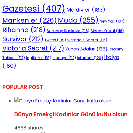
Gazetesi
(407)
Maldivler
(183)
Moda
(255)
Mankenler
(226)
New York
(107)
Rihanna
(218)
Serenay Sarıkaya
(116)
Sinem Kobal
(116)
Survivor
(212)
Victoria's Secret
(115)
Twitter
(109)
Victoria Secret
(217)
Yunan Adaları
(135)
İbrahim
İtalya
İngiltere
(118)
İstanbul
(120)
Tatlıses
(112)
İspanya
(112)
(180)
POPULAR POST
Dünya Emekçi Kadınlar Günü kutlu olsun
4868 shares