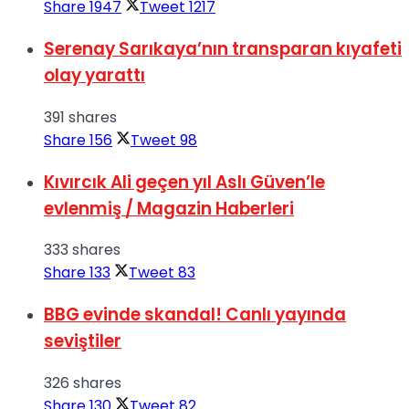
Share
1947
Tweet
1217
Serenay Sarıkaya’nın transparan kıyafeti
olay yarattı
391 shares
Share
156
Tweet
98
Kıvırcık Ali geçen yıl Aslı Güven’le
evlenmiş / Magazin Haberleri
333 shares
Share
133
Tweet
83
BBG evinde skandal! Canlı yayında
seviştiler
326 shares
Share
130
Tweet
82