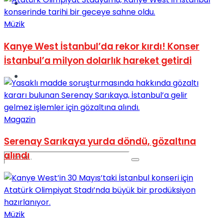
Spor
Müzik
Kanye West İstanbul’da rekor kırdı! Konser
İstanbul’a milyon dolarlık hareket getirdi
Podcast
Magazin
Serenay Sarıkaya yurda döndü, gözaltına
alındı
Müzik