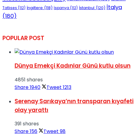
İtalya
İngiltere
(118)
İstanbul
(120)
Tatlıses
(112)
İspanya
(112)
(180)
POPULAR POST
Dünya Emekçi Kadınlar Günü kutlu olsun
4851 shares
Share
1940
Tweet
1213
Serenay Sarıkaya’nın transparan kıyafeti
olay yarattı
391 shares
Share
156
Tweet
98