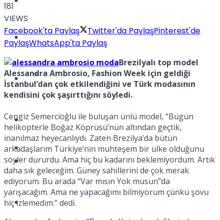
Yaşam
181
VIEWS
Facebook'ta Paylaş
Twitter'da Paylaş
Pinterest'de
Türkiye
Paylaş
WhatsApp'ta Paylaş
Brezilyalı top model
Alessandra Ambrosio, Fashion Week için geldiği
Sağlık
Müzik
İstanbul’dan çok etkilendiğini ve Türk modasının
kendisini çok şaşırttığını söyledi.
Cengiz Semercioğlu ile buluşan ünlü model, “Bugün
Sinema
helikopterle Boğaz Köprüsü’nün altından geçtik,
inanılmaz heyecanlıydı. Zaten Brezilya’da bütün
TV
arkadaşlarım Türkiye’nin muhteşem bir ülke olduğunu
söyler dururdu. Ama hiç bu kadarını beklemiyordum. Artık
Tatil
daha sık geleceğim. Güney sahillerini de çok merak
ediyorum. Bu arada “Var mısın Yok musun”da
yarışacağım. Ama ne yapacağımı bilmiyorum çünkü şovu
Spor
hiç izlemedim.” dedi.