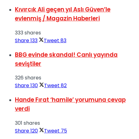
Kıvırcık Ali geçen yıl Aslı Güven’le
evlenmiş / Magazin Haberleri
333 shares
Share
133
Tweet
83
BBG evinde skandal! Canlı yayında
seviştiler
326 shares
Share
130
Tweet
82
Hande Fırat ‘hamile’ yorumuna cevap
verdi
301 shares
Share
120
Tweet
75