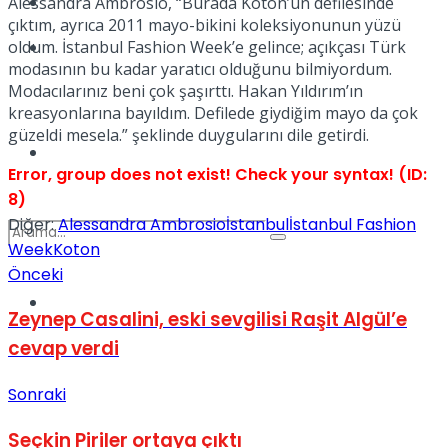
Kadınca
Alessandra Ambrosio, “Burada Koton’un defilesinde
çıktım, ayrıca 2011 mayo-bikini koleksiyonunun yüzü
oldum. İstanbul Fashion Week’e gelince; açıkçası Türk
Podcast
modasının bu kadar yaratıcı olduğunu bilmiyordum.
Modacılarınız beni çok şaşırttı. Hakan Yıldırım’ın
kreasyonlarına bayıldım. Defilede giydiğim mayo da çok
güzeldi mesela.” şeklinde duygularını dile getirdi.
Dünya
Error, group does not exist! Check your syntax! (ID:
8)
Diğer:
Alessandra Ambrosio
İstanbul
İstanbul Fashion
Week
Koton
Önceki
Türkiye
No Result
Zeynep Casalini, eski sevgilisi Raşit Algül’e
cevap verdi
Sonraki
View All Result
Seçkin Piriler ortaya çıktı