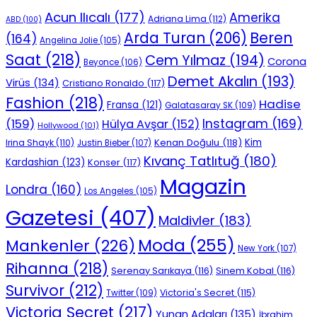
Acun Ilıcalı
(177)
Amerika
Adriana Lima
(112)
ABD
(100)
Beren
Arda Turan
(206)
(164)
Angelina Jolie
(105)
Saat
(218)
Cem Yılmaz
(194)
Corona
Beyonce
(106)
Demet Akalın
(193)
Virüs
(134)
Cristiano Ronaldo
(117)
Fashion
(218)
Hadise
Fransa
(121)
Galatasaray SK
(109)
Instagram
(169)
(159)
Hülya Avşar
(152)
Hollywood
(101)
Kenan Doğulu
(118)
Kim
Irina Shayk
(110)
Justin Bieber
(107)
Kıvanç Tatlıtuğ
(180)
Kardashian
(123)
Konser
(117)
Magazin
Londra
(160)
Los Angeles
(105)
Gazetesi
(407)
Maldivler
(183)
Moda
(255)
Mankenler
(226)
New York
(107)
Rihanna
(218)
Serenay Sarıkaya
(116)
Sinem Kobal
(116)
Survivor
(212)
Victoria's Secret
(115)
Twitter
(109)
Victoria Secret
(217)
Yunan Adaları
(135)
İbrahim