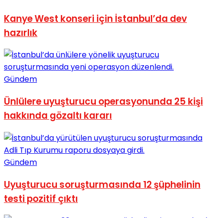
No Result
Kanye West konseri için İstanbul’da dev
hazırlık
Gündem
View All Result
Ünlülere uyuşturucu operasyonunda 25 kişi
hakkında gözaltı kararı
Gündem
Uyuşturucu soruşturmasında 12 şüphelinin
testi pozitif çıktı