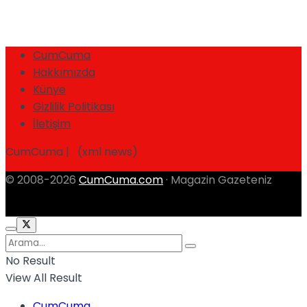
CumCuma
Hakkımızda
Künye
Gizlilik Politikası
İletişim
CumCuma | (xml news)
© 2008-2026
CumCuma.com
· Magazin Gazeteniz
No Result
View All Result
CumCuma