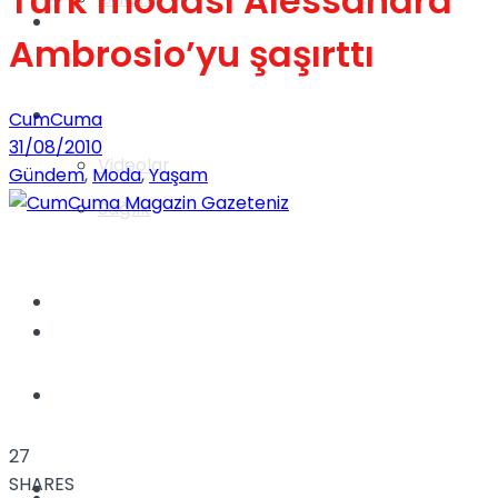
Türk modası Alessandra
Gündem
Ambrosio’yu şaşırttı
Yaşam
CumCuma
31/08/2010
Videolar
Gündem
,
Moda
,
Yaşam
Sağlık
TV
Gündem
Kadınca
27
SHARES
Dünya