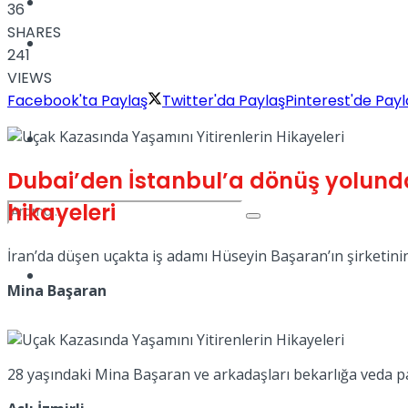
Kadınca
36
SHARES
Podcast
241
VIEWS
Facebook'ta Paylaş
Twitter'da Paylaş
Pinterest'de Payl
Dünya
Dubai’den İstanbul’a dönüş yolunda
hikayeleri
İran’da düşen uçakta iş adamı Hüseyin Başaran’ın şirketinin 
Türkiye
No Result
Mina Başaran
View All Result
28 yaşındaki Mina Başaran ve arkadaşları bekarlığa veda par