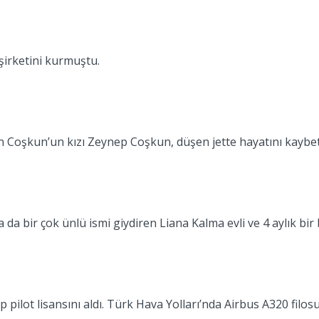
şirketini kurmuştu.
oşkun’un kızı Zeynep Coşkun, düşen jette hayatını kaybetti.
a da bir çok ünlü ismi giydiren Liana Kalma evli ve 4 aylık bi
 pilot lisansını aldı. Türk Hava Yolları’nda Airbus A320 filo