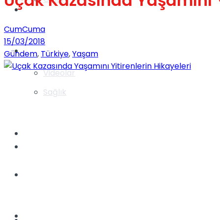
Uçak Kazasında Yaşamını Yi
Gündem
CumCuma
15/03/2018
Yaşam
Gündem
,
Türkiye
,
Yaşam
Videolar
Sağlık
TV
Gündem
Kadınca
Dünya