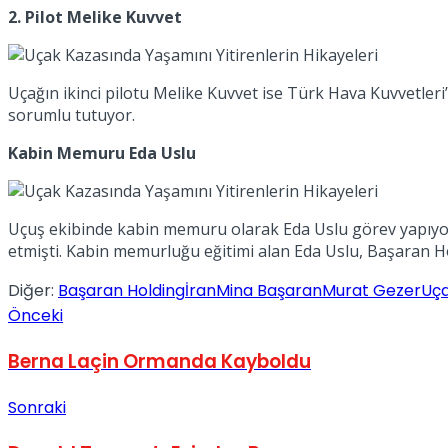
2. Pilot Melike Kuvvet
No Result
Uçağın ikinci pilotu Melike Kuvvet ise Türk Hava Kuvvetleri’
sorumlu tutuyor.
Kabin Memuru Eda Uslu
View All Result
Uçuş ekibinde kabin memuru olarak Eda Uslu görev yapıyordu
etmişti. Kabin memurluğu eğitimi alan Eda Uslu, Başaran Ho
Diğer:
Başaran Holding
İran
Mina Başaran
Murat Gezer
Uç
Önceki
Berna Laçin Ormanda Kayboldu
Sonraki