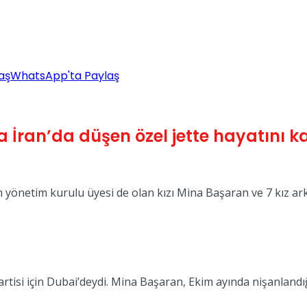
aş
WhatsApp'ta Paylaş
 İran’da düşen özel jette hayatını 
yönetim kurulu üyesi de olan kızı Mina Başaran ve 7 kız arkad
tisi için Dubai’deydi. Mina Başaran, Ekim ayında nişanlandığ