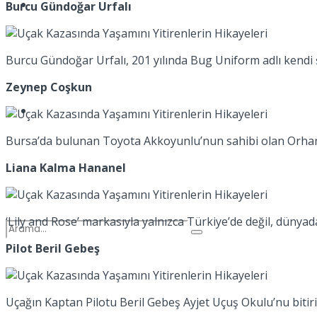
Spor
Burcu Gündoğar Urfalı
Burcu Gündoğar Urfalı, 201 yılında Bug Uniform adlı kendi 
Zeynep Coşkun
Podcast
Bursa’da bulunan Toyota Akkoyunlu’nun sahibi olan Orhan C
Liana Kalma Hananel
‘Lily and Rose’ markasıyla yalnızca Türkiye’de değil, dünyad
Pilot Beril Gebeş
Uçağın Kaptan Pilotu Beril Gebeş Ayjet Uçuş Okulu’nu bitirip