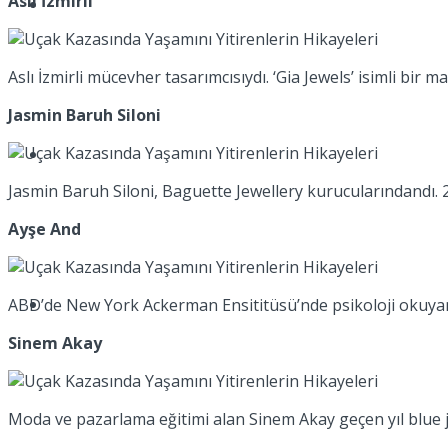
Aslı İzmirli
Müzik
Aslı İzmirli mücevher tasarımcısıydı. ‘Gia Jewels’ isimli bir
Jasmin Baruh Siloni
Sinema
Jasmin Baruh Siloni, Baguette Jewellery kurucularındandı. 28
Ayşe And
Tatil
ABD’de New York Ackerman Ensititüsü’nde psikoloji okuyan
Sinem Akay
Moda ve pazarlama eğitimi alan Sinem Akay geçen yıl blue j