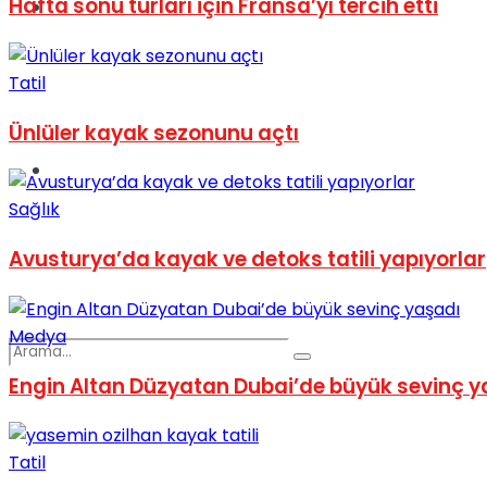
Hafta sonu turları için Fransa’yı tercih etti
Spor
Tatil
Ünlüler kayak sezonunu açtı
Podcast
Sağlık
Avusturya’da kayak ve detoks tatili yapıyorlar
Medya
Engin Altan Düzyatan Dubai’de büyük sevinç y
Tatil