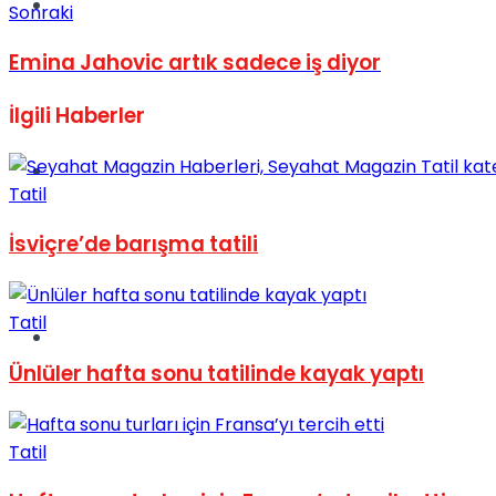
Müzik
Sonraki
Emina Jahovic artık sadece iş diyor
İlgili
Haberler
Sinema
Tatil
İsviçre’de barışma tatili
Tatil
Tatil
Ünlüler hafta sonu tatilinde kayak yaptı
Tatil