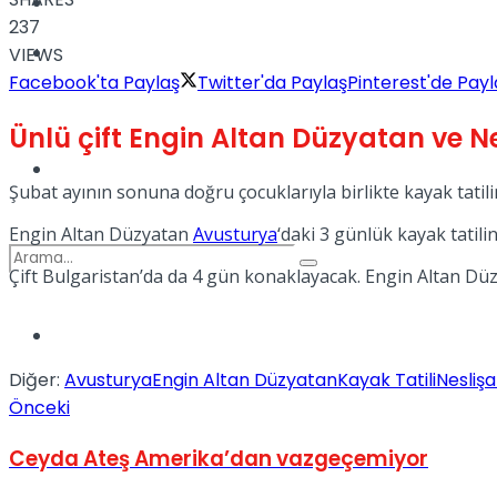
Kadınca
237
Podcast
VIEWS
Facebook'ta Paylaş
Twitter'da Paylaş
Pinterest'de Payl
Ünlü çift Engin Altan Düzyatan ve Nes
Dünya
Şubat ayının sonuna doğru çocuklarıyla birlikte kayak tatiline
Engin Altan Düzyatan
Avusturya
‘daki 3 günlük kayak tatilin
Çift Bulgaristan’da da 4 gün konaklayacak. Engin Altan Düzyat
Türkiye
No Result
Diğer:
Avusturya
Engin Altan Düzyatan
Kayak Tatili
Neslişa
Önceki
View All Result
Ceyda Ateş Amerika’dan vazgeçemiyor