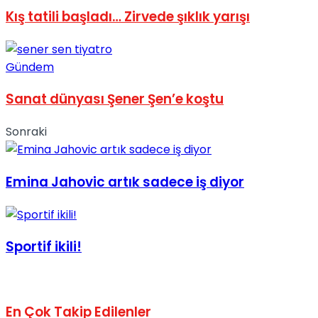
Kış tatili başladı… Zirvede şıklık yarışı
No Result
Gündem
Sanat dünyası Şener Şen’e koştu
View All Result
Sonraki
Emina Jahovic artık sadece iş diyor
Sportif ikili!
En Çok Takip Edilenler