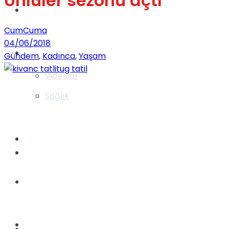
Ünlüler sezonu açtı
Gündem
CumCuma
04/06/2018
Yaşam
Gündem
,
Kadınca
,
Yaşam
Videolar
Sağlık
TV
Gündem
Kadınca
Dünya