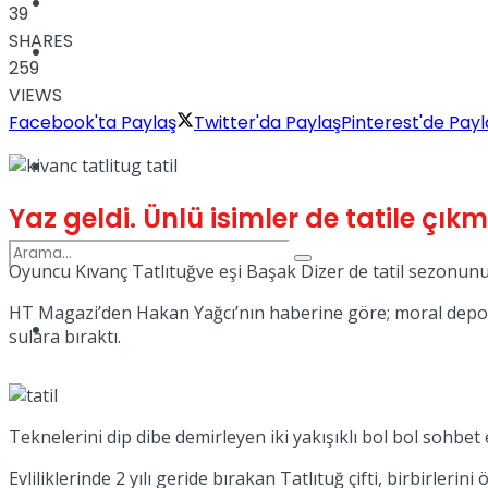
Kadınca
39
SHARES
Podcast
259
VIEWS
Facebook'ta Paylaş
Twitter'da Paylaş
Pinterest'de Payl
Dünya
Yaz geldi. Ünlü isimler de tatile çı
Oyuncu Kıvanç Tatlıtuğve eşi Başak Dizer de tatil sezonunu
HT Magazi’den Hakan Yağcı’nın haberine göre; moral depola
Türkiye
sulara bıraktı.
No Result
View All Result
Teknelerini dip dibe demirleyen iki yakışıklı bol bol sohbet 
Evliliklerinde 2 yılı geride bırakan Tatlıtuğ çifti, birbirleri