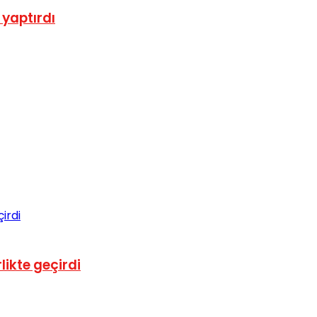
 yaptırdı
likte geçirdi