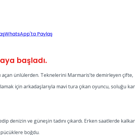
aş
WhatsApp'ta Paylaş
kmaya başladı.
 açan ünlülerden. Teknelerini Marmaris’te demirleyen çifte, 
mak için arkadaşlarıyla mavi tura çıkan oyuncu, soluğu kan
edip denizin ve güneşin tadını çıkardı. Erken saatlerde kalkan
ni öpücüklere boğdu.