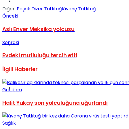
Müzik
Diğer:
Başak Dizer Tatlıtuğ
Kıvanç Tatlıtuğ
Önceki
Aslı Enver Meksika yolcusu
Sonraki
Sinema
Evdeki mutluluğu tercih etti
İlgili
Haberler
Tatil
Gündem
Halit Yukay son yolculuğuna uğurlandı
Sağlık