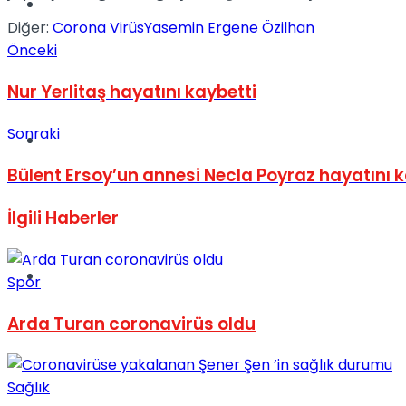
Müzik
Diğer:
Corona Virüs
Yasemin Ergene Özilhan
Önceki
Nur Yerlitaş hayatını kaybetti
Sonraki
Sinema
Bülent Ersoy’un annesi Necla Poyraz hayatını k
İlgili
Haberler
Tatil
Spor
Arda Turan coronavirüs oldu
Sağlık