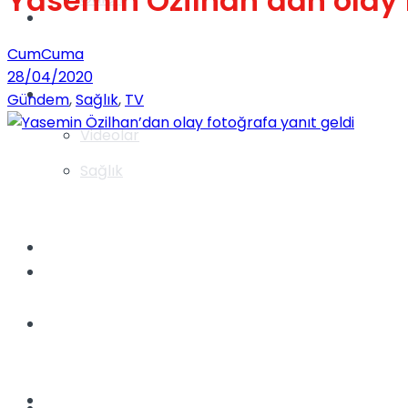
Yasemin Özilhan’dan olay f
Gündem
CumCuma
28/04/2020
Yaşam
Gündem
,
Sağlık
,
TV
Videolar
Sağlık
TV
Gündem
Kadınca
Dünya