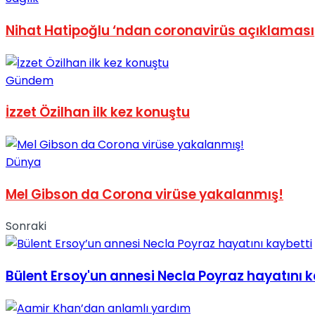
No Result
Nihat Hatipoğlu ‘ndan coronavirüs açıklaması
Gündem
İzzet Özilhan ilk kez konuştu
View All Result
Dünya
Mel Gibson da Corona virüse yakalanmış!
Sonraki
Bülent Ersoy'un annesi Necla Poyraz hayatını k