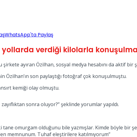
aş
WhatsApp'ta Paylaş
 yollarda verdiği kilolarla konuşul
irkete ayıran Özilhan, sosyal medya hesabını da aktif bir şe
n Özilhan’ın son paylaştığı fotoğraf çok konuşulmuştu.
nsırt kemiği olay olmuştu.
 zayıflıktan sonra oluyor?” şeklinde yorumlar yapıldı.
İki tane omurgam olduğunu bile yazmışlar. Kimde böyle bir şey
imden memnunum. Tuhaf eleştirilere katılmıyorum”