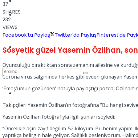
Kadınca
37
SHARES
Podcast
232
VIEWS
Facebook'ta Paylaş
Twitter'da Paylaş
Pinterest'de Payl
Dünya
Sosyetik güzel Yasemin Özilhan, son
Oyunculuğu bıraktıktan sonra zamanını ailesine ve kurduğu ş
Corona virüs salgınında herkes gibi evden çıkmayan Yasemi
‘Emoş’umun gözünden’ notuyla paylaştığı pozda, Özilhan’ın
Türkiye
No Result
Takipçileri Yasemin Özilhan’ın fotoğrafına “Bu hangi seviye
Yasemin Özilhan fotoğrafıyla ilgili şunları söyledi:
View All Result
“Öncelikle aşırı zayıf değilim. 52 kiloyum. Bu benim yapım. 
yaptıkça belirgin hale geliyor. Sağlıklı besleniyorum. Hal