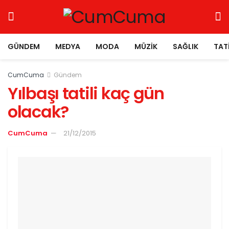
GÜNDEM
MEDYA
MODA
MÜZIK
SAĞLIK
TAT
CumCuma
Gündem
Yılbaşı tatili kaç gün
olacak?
CumCuma
21/12/2015