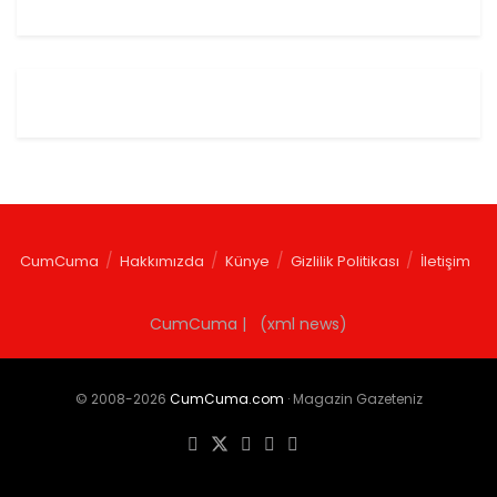
CumCuma
Hakkımızda
Künye
Gizlilik Politikası
İletişim
CumCuma | (xml news)
© 2008-2026
CumCuma.com
· Magazin Gazeteniz