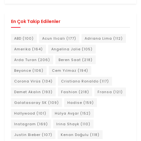
En Çok Takip Edilenler
ABD
(100)
Acun Ilıcalı
(177)
Adriana Lima
(112)
Amerika
(164)
Angelina Jolie
(105)
Arda Turan
(206)
Beren Saat
(218)
Beyonce
(106)
Cem Yılmaz
(194)
Corona Virüs
(134)
Cristiano Ronaldo
(117)
Demet Akalın
(193)
Fashion
(218)
Fransa
(121)
Galatasaray SK
(109)
Hadise
(159)
Hollywood
(101)
Hülya Avşar
(152)
Instagram
(169)
Irina Shayk
(110)
Justin Bieber
(107)
Kenan Doğulu
(118)