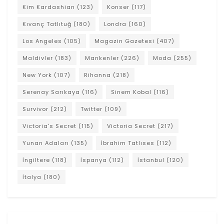
Kim Kardashian
(123)
Konser
(117)
Kıvanç Tatlıtuğ
(180)
Londra
(160)
Los Angeles
(105)
Magazin Gazetesi
(407)
Maldivler
(183)
Mankenler
(226)
Moda
(255)
New York
(107)
Rihanna
(218)
Serenay Sarıkaya
(116)
Sinem Kobal
(116)
Survivor
(212)
Twitter
(109)
Victoria's Secret
(115)
Victoria Secret
(217)
Yunan Adaları
(135)
İbrahim Tatlıses
(112)
İngiltere
(118)
İspanya
(112)
İstanbul
(120)
İtalya
(180)