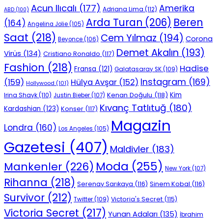
Acun Ilıcalı
(177)
Amerika
Adriana Lima
(112)
ABD
(100)
Beren
Arda Turan
(206)
(164)
Angelina Jolie
(105)
Saat
(218)
Cem Yılmaz
(194)
Corona
Beyonce
(106)
Demet Akalın
(193)
Virüs
(134)
Cristiano Ronaldo
(117)
Fashion
(218)
Hadise
Fransa
(121)
Galatasaray SK
(109)
Instagram
(169)
(159)
Hülya Avşar
(152)
Hollywood
(101)
Kenan Doğulu
(118)
Kim
Irina Shayk
(110)
Justin Bieber
(107)
Kıvanç Tatlıtuğ
(180)
Kardashian
(123)
Konser
(117)
Magazin
Londra
(160)
Los Angeles
(105)
Gazetesi
(407)
Maldivler
(183)
Moda
(255)
Mankenler
(226)
New York
(107)
Rihanna
(218)
Serenay Sarıkaya
(116)
Sinem Kobal
(116)
Survivor
(212)
Victoria's Secret
(115)
Twitter
(109)
Victoria Secret
(217)
Yunan Adaları
(135)
İbrahim