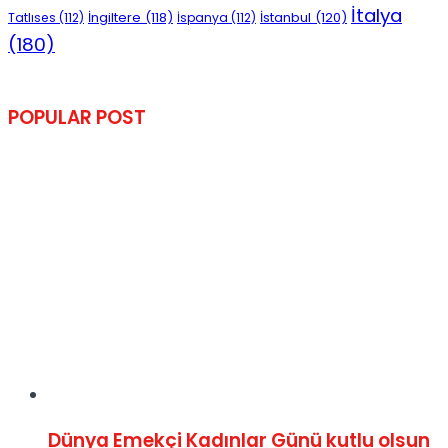
İtalya
İngiltere
(118)
İstanbul
(120)
Tatlıses
(112)
İspanya
(112)
(180)
POPULAR POST
Dünya Emekçi Kadınlar Günü kutlu olsun