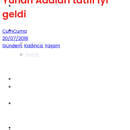
Yunan Adaları tatili iyi
Gündem
geldi
Yaşam
CumCuma
20/07/2018
Videolar
Gündem
,
Kadınca
,
Yaşam
Sağlık
TV
Gündem
Kadınca
Dünya