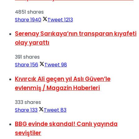
4851 shares
Share
1940
Tweet
1213
Serenay Sarıkaya’nın transparan kıyafeti
olay yarattı
391 shares
Share
156
Tweet
98
Kıvırcık Ali geçen yıl Aslı Güven’le
evlenmiş / Magazin Haberleri
333 shares
Share
133
Tweet
83
BBG evinde skandal! Canlı yayında
seviştiler