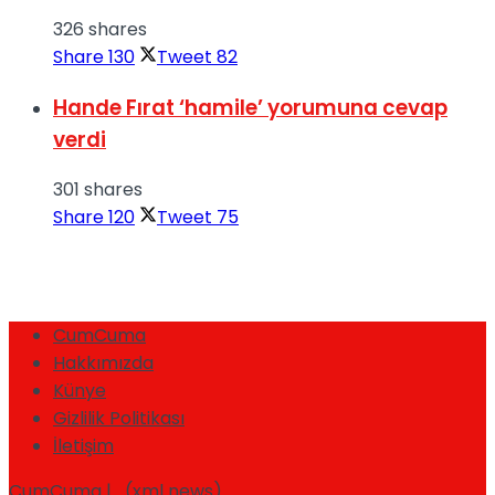
326 shares
Share
130
Tweet
82
Hande Fırat ‘hamile’ yorumuna cevap
verdi
301 shares
Share
120
Tweet
75
CumCuma
Hakkımızda
Künye
Gizlilik Politikası
İletişim
CumCuma | (xml news)