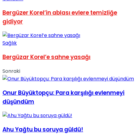
Bergüzer Korel’in ablası evlere temizliğe
gidiyor
Sağlık
Bergüzar Korel’e sahne yasağı
Sonraki
Onur Büyüktopçu: Para karşılığı evlenmeyi
düşündüm
Ahu Yağtu bu soruya güldü!