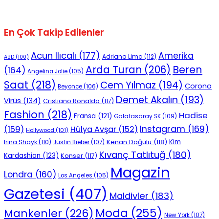
En Çok Takip Edilenler
Acun Ilıcalı
(177)
Amerika
Adriana Lima
(112)
ABD
(100)
Beren
Arda Turan
(206)
(164)
Angelina Jolie
(105)
Saat
(218)
Cem Yılmaz
(194)
Corona
Beyonce
(106)
Demet Akalın
(193)
Virüs
(134)
Cristiano Ronaldo
(117)
Fashion
(218)
Hadise
Fransa
(121)
Galatasaray SK
(109)
Instagram
(169)
(159)
Hülya Avşar
(152)
Hollywood
(101)
Kenan Doğulu
(118)
Kim
Irina Shayk
(110)
Justin Bieber
(107)
Kıvanç Tatlıtuğ
(180)
Kardashian
(123)
Konser
(117)
Magazin
Londra
(160)
Los Angeles
(105)
Gazetesi
(407)
Maldivler
(183)
Moda
(255)
Mankenler
(226)
New York
(107)