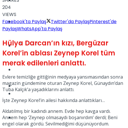
SHARES
Yaşam
204
VIEWS
Facebook'ta Paylaş
Twitter'da Paylaş
Pinterest'de
Türkiye
Paylaş
WhatsApp'ta Paylaş
Hülya Darcan’ın kızı, Bergüzar
Sağlık
Müzik
Korel’in ablası Zeynep Korel tüm
merak edilenleri anlattı.
Sinema
Evlere temizliğe gittiğinin medyaya yansımasından sonra
magazin gündemine oturan Zeynep Korel, Günaydın’dan
TV
Tuba Kalçık’a yaşadıklarını anlattı.
Tatil
İşte Zeynep Korel’in ailesi hakkında anlattıkları…
Aldatılmış bir kadındı annem. Evde hep kavga vardı.
Annem hep ‘Zeynep olmasaydı boşanırdım’ derdi; Beni
Spor
engel olarak gördü. Sevilmediğimi düşünüyordum.