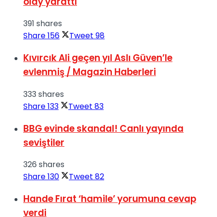
olay yarattı
391 shares
Share
156
Tweet
98
Kıvırcık Ali geçen yıl Aslı Güven’le
evlenmiş / Magazin Haberleri
333 shares
Share
133
Tweet
83
BBG evinde skandal! Canlı yayında
seviştiler
326 shares
Share
130
Tweet
82
Hande Fırat ‘hamile’ yorumuna cevap
verdi