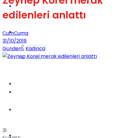
Zeynep Korel merak
Gündem
edilenleri anlattı
Yaşam
CumCuma
31/10/2019
Videolar
Gündem
,
Kadınca
Sağlık
TV
Gündem
Kadınca
31
Dünya