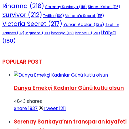
Rihanna
(218)
Serenay Sarıkaya
(116)
Sinem Kobal
(116)
Survivor
(212)
Victoria's Secret
(115)
Twitter
(109)
Victoria Secret
(217)
Yunan Adaları
(135)
İbrahim
İtalya
İngiltere
(118)
İstanbul
(120)
Tatlıses
(112)
İspanya
(112)
(180)
POPULAR POST
Dünya Emekçi Kadınlar Günü kutlu olsun
4843 shares
Share
1937
Tweet
1211
Serenay Sarıkaya’nın transparan kıyafeti