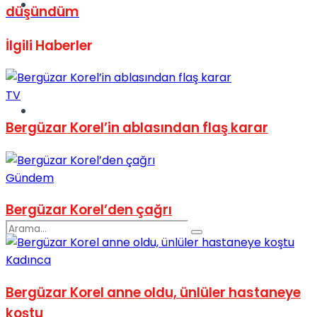
Spor
düşündüm
İlgili
Haberler
TV
Podcast
Bergüzar Korel’in ablasından flaş karar
Gündem
Bergüzar Korel’den çağrı
Kadınca
Bergüzar Korel anne oldu, ünlüler hastaneye
koştu