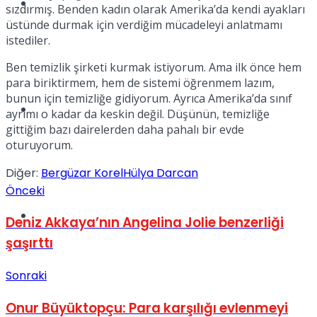
Müzik
sızdırmış. Benden kadın olarak Amerika’da kendi ayakları
üstünde durmak için verdiğim mücadeleyi anlatmamı
istediler.
Ben temizlik şirketi kurmak istiyorum. Ama ilk önce hem
para biriktirmem, hem de sistemi öğrenmem lazım,
bunun için temizliğe gidiyorum. Ayrıca Amerika’da sınıf
Sinema
ayrımı o kadar da keskin değil. Düşünün, temizliğe
gittiğim bazı dairelerden daha pahalı bir evde
oturuyorum.
Diğer:
Bergüzar Korel
Hülya Darcan
Önceki
Tatil
Deniz Akkaya’nın Angelina Jolie benzerliği
şaşırttı
Sonraki
Onur Büyüktopçu: Para karşılığı evlenmeyi