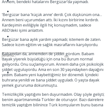
Kadınca
Annem, bendeki hatalarını Bergüzar’da yapmadı.
Podcast
‘Bergüzar bana ‘küçük anne’ derdi. Çok düşkünüm ona…
Annem beni uçurumdan attı. İki kızını birbirine kırdırdı.
Kardeşimin evliliğiyle ilgili hiç konuşmadım, sadece
ABD’deki işimi anlattım.
Dünya
Bergüzar bana aylık yardım yapmadı; istemem de zaten.
Sadece kızım eğitim ve sağlık masraflarını karşılıyordu.
Babamdan da, annemden de şiddet gördüm. Babam
dayak yiyerek büyüdüğü için ona bu durum normal
geliyordu. Onu suçlamıyorum. Annem daha çok psikolojik
şiddet uyguluyordu. Ama en son 30 yaşındayken dayağını
Türkiye
yedim. Babamı yeni kaybettiğimiz bir dönemdi. İçindeki
No Result
buhrana yenildi ve bana şiddet uyguladı. O yaşta dayak
yemek gururuma dokunmuştu.
Temizlikçilik yaptığımı ben duyurmadım. Olay şöyle gelişti;
View All Result
benim apartmanımda Türkler de oturuyor. Bazı dairelere
temizlik yaptığım bilinince Türk komşularım bunu basına