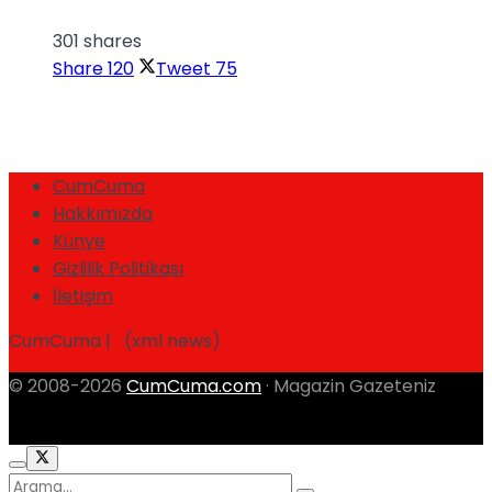
301 shares
Share
120
Tweet
75
CumCuma
Hakkımızda
Künye
Gizlilik Politikası
İletişim
CumCuma | (xml news)
© 2008-2026
CumCuma.com
· Magazin Gazeteniz