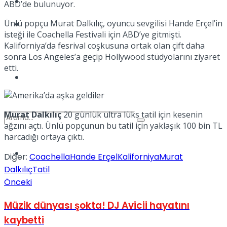
Kadınca
ABD’de bulunuyor.
Ünlü popçu Murat Dalkılıç, oyuncu sevgilisi Hande Erçel’in
Podcast
isteği ile Coachella Festivali için ABD’ye gitmişti.
Kaliforniya’da fesrival coşkusuna ortak olan çift daha
sonra Los Angeles’a geçip Hollywood stüdyolarını ziyaret
etti.
Dünya
Murat Dalkılıç
20 günlük ultra lüks tatil için kesenin
ağzını açtı. Ünlü popçunun bu tatil için yaklaşık 100 bin TL
harcadığı ortaya çıktı.
Türkiye
Diğer:
Coachella
Hande Erçel
Kaliforniya
Murat
No Result
Dalkılıç
Tatil
Önceki
View All Result
Müzik dünyası şokta! DJ Avicii hayatını
kaybetti