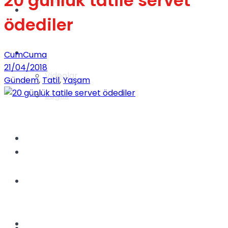
20 günlük tatile servet
Gündem
ödediler
Yaşam
CumCuma
21/04/2018
Videolar
Gündem
,
Tatil
,
Yaşam
Sağlık
TV
Gündem
Kadınca
Dünya