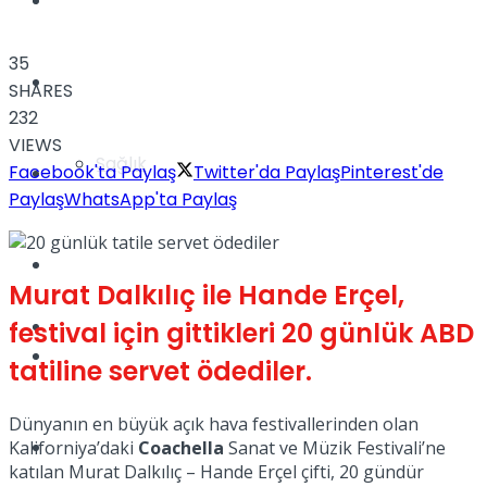
Yaşam
35
Türkiye
SHARES
232
VIEWS
Sağlık
Facebook'ta Paylaş
Twitter'da Paylaş
Pinterest'de
Müzik
Paylaş
WhatsApp'ta Paylaş
Sinema
Murat Dalkılıç ile Hande Erçel,
TV
festival için gittikleri 20 günlük ABD
Tatil
tatiline servet ödediler.
Dünyanın en büyük açık hava festivallerinden olan
Spor
Kaliforniya’daki
Coachella
Sanat ve Müzik Festivali’ne
katılan Murat Dalkılıç – Hande Erçel çifti, 20 gündür