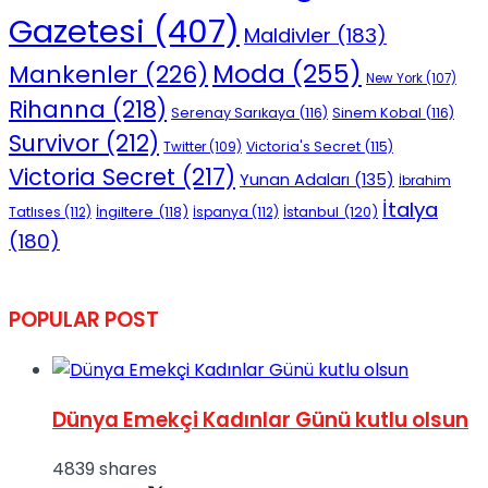
Gazetesi
(407)
Maldivler
(183)
Moda
(255)
Mankenler
(226)
New York
(107)
Rihanna
(218)
Serenay Sarıkaya
(116)
Sinem Kobal
(116)
Survivor
(212)
Victoria's Secret
(115)
Twitter
(109)
Victoria Secret
(217)
Yunan Adaları
(135)
İbrahim
İtalya
İngiltere
(118)
İstanbul
(120)
Tatlıses
(112)
İspanya
(112)
(180)
POPULAR POST
Dünya Emekçi Kadınlar Günü kutlu olsun
4839 shares