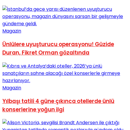
No Result
Magazin
Ünlülere uyuşturucu operasyonu! Güzide
View All Result
Duran, Fikret Orman gözaltında
Magazin
Yılbaşı tatili 4 güne çıkınca otellerde ünlü
konserlerine yoğun ilgi