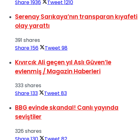
Share
1936
Tweet
1210
Serenay Sarıkaya’nın transparan kıyafeti
olay yarattı
391 shares
Share
156
Tweet
98
Kıvırcık Ali geçen yıl Aslı Güven’le
evlenmiş / Magazin Haberleri
333 shares
Share
133
Tweet
83
BBG evinde skandal! Canlı yayında
seviştiler
326 shares
Share
130
Tweet
82