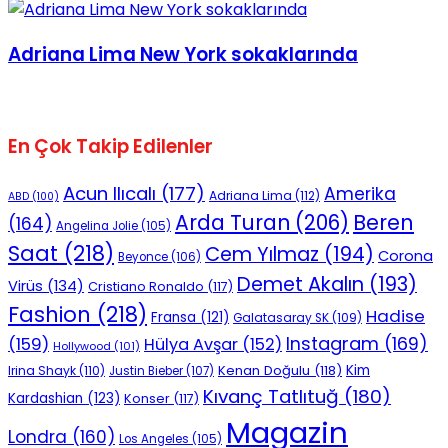
Adriana Lima New York sokaklarında
En Çok Takip Edilenler
Acun Ilıcalı
(177)
Amerika
Adriana Lima
(112)
ABD
(100)
Beren
Arda Turan
(206)
(164)
Angelina Jolie
(105)
Saat
(218)
Cem Yılmaz
(194)
Corona
Beyonce
(106)
Demet Akalın
(193)
Virüs
(134)
Cristiano Ronaldo
(117)
Fashion
(218)
Hadise
Fransa
(121)
Galatasaray SK
(109)
Instagram
(169)
(159)
Hülya Avşar
(152)
Hollywood
(101)
Kenan Doğulu
(118)
Kim
Irina Shayk
(110)
Justin Bieber
(107)
Kıvanç Tatlıtuğ
(180)
Kardashian
(123)
Konser
(117)
Magazin
Londra
(160)
Los Angeles
(105)