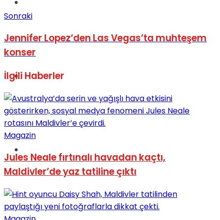
Müzik
Sonraki
Jennifer Lopez’den Las Vegas’ta muhteşem
konser
İlgili
Haberler
Sinema
Magazin
Tatil
Jules Neale fırtınalı havadan kaçtı,
Maldivler’de yaz tatiline çıktı
Magazin