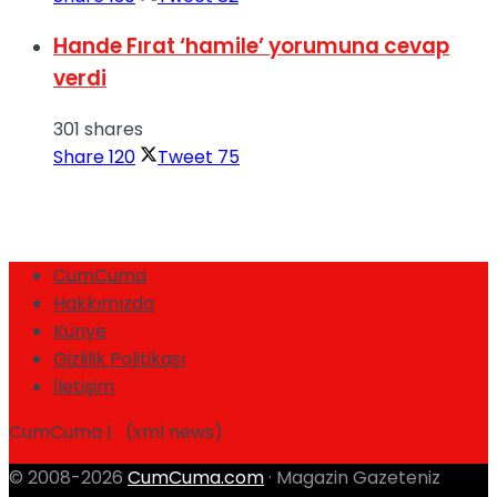
Hande Fırat ‘hamile’ yorumuna cevap
verdi
301 shares
Share
120
Tweet
75
CumCuma
Hakkımızda
Künye
Gizlilik Politikası
İletişim
CumCuma | (xml news)
© 2008-2026
CumCuma.com
· Magazin Gazeteniz