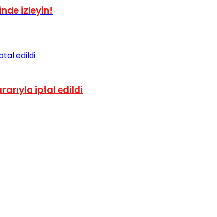
nde izleyin!
rıyla iptal edildi