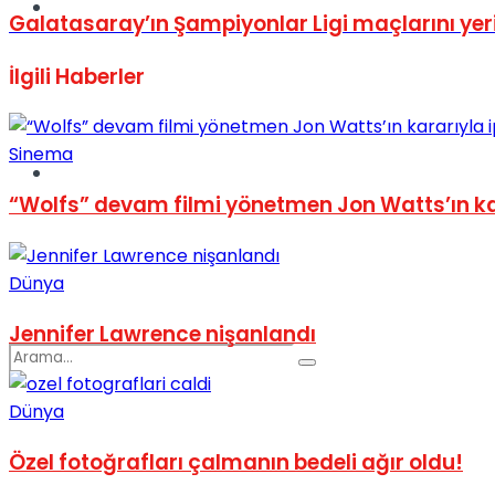
Spor
Galatasaray’ın Şampiyonlar Ligi maçlarını yeri
İlgili
Haberler
Sinema
Podcast
“Wolfs” devam filmi yönetmen Jon Watts’ın kara
Dünya
Jennifer Lawrence nişanlandı
Dünya
Özel fotoğrafları çalmanın bedeli ağır oldu!