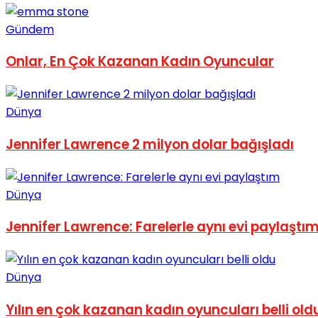
No Result
Gündem
Onlar, En Çok Kazanan Kadın Oyuncular
Dünya
View All Result
Jennifer Lawrence 2 milyon dolar bağışladı
Dünya
Jennifer Lawrence: Farelerle aynı evi paylaştı
Dünya
Yılın en çok kazanan kadın oyuncuları belli old