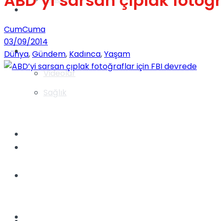
ABD’yi sarsan çıplak fotoğr
Gündem
CumCuma
03/09/2014
Yaşam
Dünya
,
Gündem
,
Kadınca
,
Yaşam
Videolar
Sağlık
TV
Gündem
Kadınca
Dünya