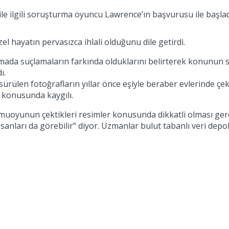
ile ilgili soruşturma oyuncu Lawrence’ın başvurusu ile başlad
 hayatın pervasızca ihlali olduğunu dile getirdi.
mada suçlamaların farkında olduklarını belirterek konunun s
ı.
ürülen fotoğrafların yıllar önce eşiyle beraber evlerinde çeki
 konusunda kaygılı.
uoyunun çektikleri resimler konusunda dikkatli olması gerekt
nları da görebilir” diyor. Uzmanlar bulut tabanlı veri depola