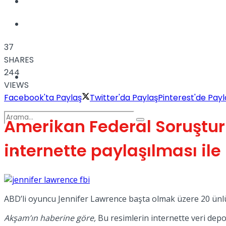
Kadınca
Podcast
37
SHARES
244
Dünya
VIEWS
Facebook'ta Paylaş
Twitter'da Paylaş
Pinterest'de Payl
Amerikan Federal Soruşturma
internette paylaşılması ile
Türkiye
No Result
ABD’li oyuncu Jennifer Lawrence başta olmak üzere 20 ünlünün
View All Result
Akşam’ın haberine göre,
Bu resimlerin internette veri depo