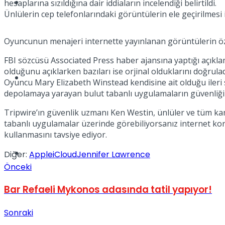
Müzik
hesaplarına sızıldığına dair iddiaların incelendiği belirtildi.
Ünlülerin cep telefonlarındaki görüntülerin ele geçirilmesi 
Oyuncunun menajeri internette yayınlanan görüntülerin özel
FBI sözcüsü Associated Press haber ajansına yaptığı açıkla
olduğunu açıklarken bazıları ise orjinal olduklarını doğrulad
Sinema
Oyuncu Mary Elizabeth Winstead kendisine ait olduğu ileri s
depolamaya yarayan bulut tabanlı uygulamaların güvenliği
Tripwire’ın güvenlik uzmanı Ken Westin, ünlüler ve tüm kam
tabanlı uygulamalar üzerinde görebiliyorsanız internet korsa
kullanmasını tavsiye ediyor.
Tatil
Diğer:
Apple
iCloud
Jennifer Lawrence
Önceki
Bar Refaeli Mykonos adasında tatil yapıyor!
Sonraki