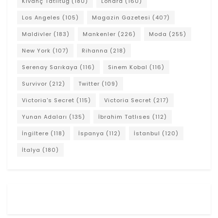
Kıvanç Tatlıtuğ
(180)
Londra
(160)
Los Angeles
(105)
Magazin Gazetesi
(407)
Maldivler
(183)
Mankenler
(226)
Moda
(255)
New York
(107)
Rihanna
(218)
Serenay Sarıkaya
(116)
Sinem Kobal
(116)
Survivor
(212)
Twitter
(109)
Victoria's Secret
(115)
Victoria Secret
(217)
Yunan Adaları
(135)
İbrahim Tatlıses
(112)
İngiltere
(118)
İspanya
(112)
İstanbul
(120)
İtalya
(180)