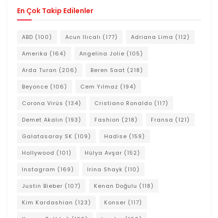
En Çok Takip Edilenler
ABD
(100)
Acun Ilıcalı
(177)
Adriana Lima
(112)
Amerika
(164)
Angelina Jolie
(105)
Arda Turan
(206)
Beren Saat
(218)
Beyonce
(106)
Cem Yılmaz
(194)
Corona Virüs
(134)
Cristiano Ronaldo
(117)
Demet Akalın
(193)
Fashion
(218)
Fransa
(121)
Galatasaray SK
(109)
Hadise
(159)
Hollywood
(101)
Hülya Avşar
(152)
Instagram
(169)
Irina Shayk
(110)
Justin Bieber
(107)
Kenan Doğulu
(118)
Kim Kardashian
(123)
Konser
(117)