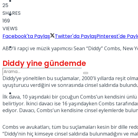
Kadınca
25
SHARES
Podcast
169
VIEWS
Facebook'ta Paylaş
Twitter'da Paylaş
Pinterest'de Payl
Dünya
ABD’li rapçi ve müzik yapımcısı Sean “Diddy” Combs, New Yo
Diddy yine gündemde
Diddy’ye yöneltilen bu suçlamalar, 2000’li yıllarda reşit ol
uyuşturucu verdiğini ve sonrasında cinsel saldırıda bulund
Türkiye
İlk dava, 10 yaşındaki bir çocuğun Combs’un kendisini ünlü 
No Result
belirtiyor. İkinci davacı ise 16 yaşındayken Combs tarafın
ediyor. Davacı, Combs’un kendisine cinsel eylemlerde bulu
View All Result
Combs ve avukatları, tüm bu suçlamaları kesin bir dille redd
“Diddy’nin hiç kimseye cinsel saldırıda bulunmadığını ve ma