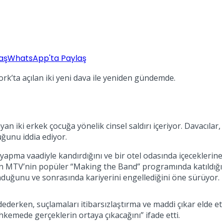
aş
WhatsApp'ta Paylaş
rk’ta açılan iki yeni dava ile yeniden gündemde.
mayan iki erkek çocuğa yönelik cinsel saldırı içeriyor. Davacı
uğunu iddia ediyor.
yapma vaadiyle kandırdığını ve bir otel odasında içeceklerin
dan MTV’nin popüler “Making the Band” programında katıldığı 
nduğunu ve sonrasında kariyerini engellediğini öne sürüyor.
ederken, suçlamaları itibarsızlaştırma ve maddi çıkar elde et
hkemede gerçeklerin ortaya çıkacağını” ifade etti.