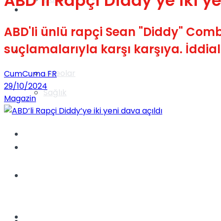
ABD’li Rapçi Diddy’ye iki y
Gündem
ABD'li ünlü rapçi Sean "Diddy" Combs
suçlamalarıyla karşı karşıya. İddiala
Yaşam
Videolar
CumCuma FR
29/10/2024
Sağlık
Magazin
TV
Gündem
Kadınca
Dünya