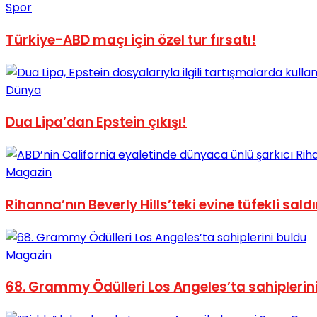
Spor
No Result
Türkiye-ABD maçı için özel tur fırsatı!
Dünya
Dua Lipa’dan Epstein çıkışı!
View All Result
Magazin
Rihanna’nın Beverly Hills’teki evine tüfekli saldı
Magazin
68. Grammy Ödülleri Los Angeles’ta sahiplerin