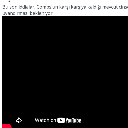
Müzik
Bu son iddialar, Combs’un karşı karşıya kaldığı mevcut ci
uyandırması bekleniyor.
Sinema
Tatil