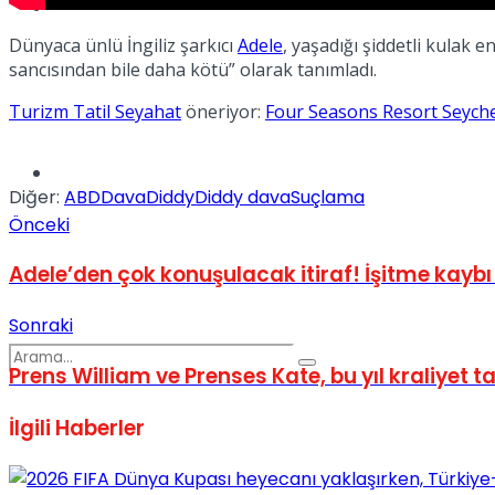
Spor
Dünyaca ünlü İngiliz şarkıcı
Adele
, yaşadığı şiddetli kulak 
sancısından bile daha kötü” olarak tanımladı.
Turizm Tatil Seyahat
öneriyor:
Four Seasons Resort Seyche
Podcast
Diğer:
ABD
Dava
Diddy
Diddy dava
Suçlama
Önceki
Adele’den çok konuşulacak itiraf! İşitme kaybı
Sonraki
Prens William ve Prenses Kate, bu yıl kraliyet t
İlgili
Haberler