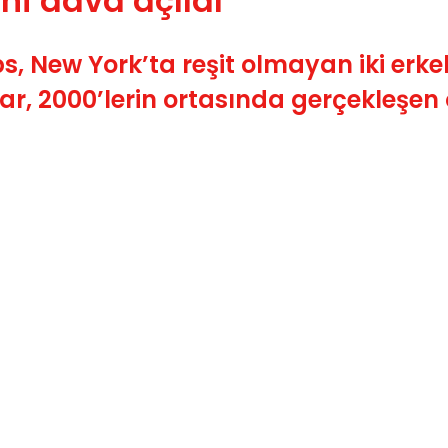
eni dava açıldı
, New York’ta reşit olmayan iki erkek
r, 2000’lerin ortasında gerçekleşen ol