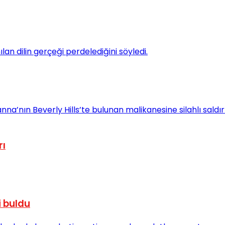
rı
i buldu