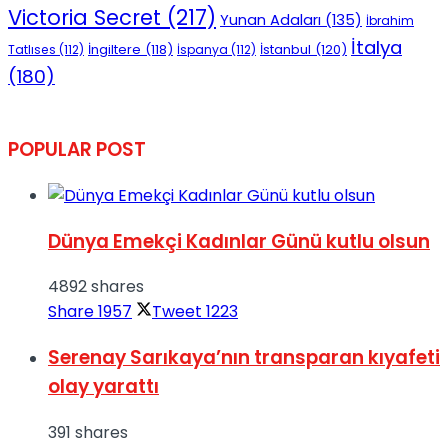
Victoria Secret
(217)
Yunan Adaları
(135)
İbrahim
İtalya
İngiltere
(118)
İstanbul
(120)
Tatlıses
(112)
İspanya
(112)
(180)
POPULAR POST
Dünya Emekçi Kadınlar Günü kutlu olsun
4892 shares
Share
1957
Tweet
1223
Serenay Sarıkaya’nın transparan kıyafeti
olay yarattı
391 shares