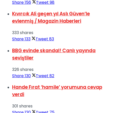
Share
156
Tweet
98
Kıvırcık Ali geçen yıl Aslı Güven’le
evlenmiş / Magazin Haberleri
333 shares
Share
133
Tweet
83
BBG evinde skandal! Canlı yayında
seviştiler
326 shares
Share
130
Tweet
82
Hande Fırat ‘hamile’ yorumuna cevap
verdi
301 shares
Share
120
Tweet
75