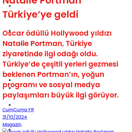
Natalie Portman
Gündem
Türkiye’ye geldi
Yaşam
Oscar ödüllü Hollywood yıldızı
Natalie Portman, Türkiye
Videolar
ziyaretinde ilgi odağı oldu.
Sağlık
Türkiye’de çeşitli yerleri gezmesi
beklenen Portman’ın, yoğun
TV
programı ve sosyal medya
Gündem
paylaşımları büyük ilgi görüyor.
Kadınca
CumCuma FR
31/10/2024
Magazin
Dünya