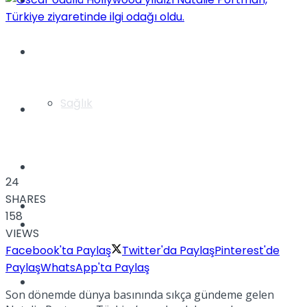
Yaşam
Türkiye
Sağlık
Müzik
Sinema
24
SHARES
TV
158
Tatil
VIEWS
Facebook'ta Paylaş
Twitter'da Paylaş
Pinterest'de
Paylaş
WhatsApp'ta Paylaş
Spor
Son dönemde dünya basınında sıkça gündeme gelen