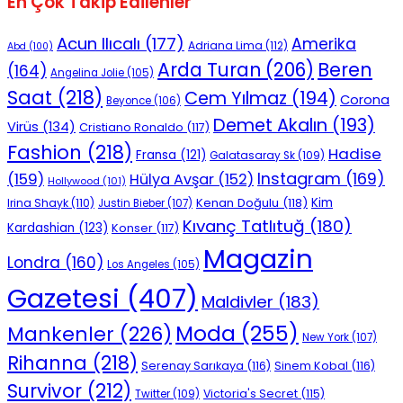
En Çok Takip Edilenler
Acun Ilıcalı
(177)
Amerika
Adriana Lima
(112)
Abd
(100)
Beren
Arda Turan
(206)
(164)
Angelina Jolie
(105)
Saat
(218)
Cem Yılmaz
(194)
Corona
Beyonce
(106)
Demet Akalın
(193)
Virüs
(134)
Cristiano Ronaldo
(117)
Fashion
(218)
Hadise
Fransa
(121)
Galatasaray Sk
(109)
Instagram
(169)
(159)
Hülya Avşar
(152)
Hollywood
(101)
Kenan Doğulu
(118)
Kim
Irina Shayk
(110)
Justin Bieber
(107)
Kıvanç Tatlıtuğ
(180)
Kardashian
(123)
Konser
(117)
Magazin
Londra
(160)
Los Angeles
(105)
Gazetesi
(407)
Maldivler
(183)
Moda
(255)
Mankenler
(226)
New York
(107)
Rihanna
(218)
Serenay Sarıkaya
(116)
Sinem Kobal
(116)
Survivor
(212)
Victoria's Secret
(115)
Twitter
(109)