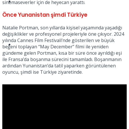
Müzik
sinemaseverler için de heyecan yarattı.
Önce Yunanistan şimdi Türkiye
Natalie Portman, son yıllarda kişisel yaşamında yaşadığı
değişiklikler ve profesyonel projeleriyle öne çıkıyor. 2024
yılında Cannes Film Festivali’nde gösterilen ve büyük
Sinema
beğeni toplayan “May December” filmi ile yeniden
gündeme gelen Portman, kısa bir süre önce ayrıldığı eşi
ile Fransa’da boşanma sürecini tamamladı. Boşanmanın
ardından Yunanistan’da tatil yaparken görüntülenen
oyuncu, şimdi ise Türkiye ziyaretinde.
Tatil