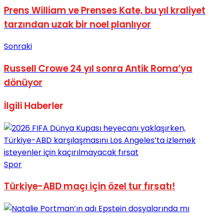
Prens William ve Prenses Kate, bu yıl kraliyet
No Result
tarzından uzak bir noel planlıyor
Sonraki
Russell Crowe 24 yıl sonra Antik Roma’ya
dönüyor
View All Result
İlgili
Haberler
Spor
Türkiye-ABD maçı için özel tur fırsatı!