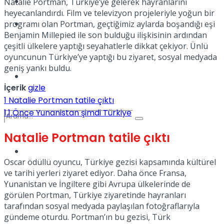
Kadınca
Natalie Portman, Türkiye’ye gelerek hayranlarını
heyecanlandırdı. Film ve televizyon projeleriyle yoğun bir
Podcast
programı olan Portman, geçtiğimiz aylarda boşandığı eşi
Benjamin Millepied ile son bulduğu ilişkisinin ardından
çeşitli ülkelere yaptığı seyahatlerle dikkat çekiyor. Ünlü
oyuncunun Türkiye’ye yaptığı bu ziyaret, sosyal medyada
geniş yankı buldu.
Dünya
İçerik
gizle
1
Natalie Portman tatile çıktı
1.1
Önce Yunanistan şimdi Türkiye
Natalie Portman tatile çıktı
Türkiye
No Result
Oscar ödüllü oyuncu, Türkiye gezisi kapsamında kültürel
ve tarihi yerleri ziyaret ediyor. Daha önce Fransa,
Yunanistan ve İngiltere gibi Avrupa ülkelerinde de
görülen Portman, Türkiye ziyaretinde hayranları
View All Result
tarafından sosyal medyada paylaşılan fotoğraflarıyla
gündeme oturdu. Portman’ın bu gezisi, Türk