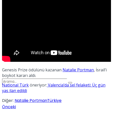
Spor
Podcast
Genesis Prize ödülünü kazanan
Natalie Portman
, İsrail’i
boykot kararı aldı.
National Türk
öneriyor:
Valencia’da sel felaketi: Üç gün
yas ilan edildi
Diğer:
Natalie Portman
Türkiye
Önceki