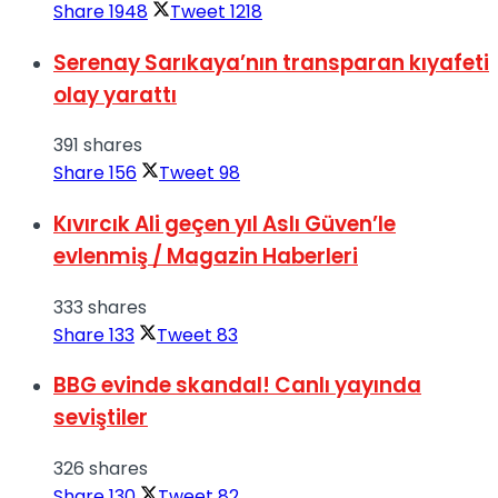
Share
1948
Tweet
1218
Serenay Sarıkaya’nın transparan kıyafeti
olay yarattı
391 shares
Share
156
Tweet
98
Kıvırcık Ali geçen yıl Aslı Güven’le
evlenmiş / Magazin Haberleri
333 shares
Share
133
Tweet
83
BBG evinde skandal! Canlı yayında
seviştiler
326 shares
Share
130
Tweet
82