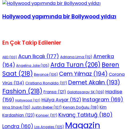
Hollywood yapımında bir Bollywood yıldızı
En Çok Takip Edilenler
Acun Ilıcalı
(177)
Amerika
Adriana Lima
(112)
ABD
(100)
Beren
Arda Turan
(206)
(164)
Angelina Jolie
(105)
Saat
(218)
Cem Yılmaz
(194)
Corona
Beyonce
(106)
Demet Akalın
(193)
Virüs
(134)
Cristiano Ronaldo
(117)
Fashion
(218)
Hadise
Fransa
(121)
Galatasaray SK
(109)
Instagram
(169)
(159)
Hülya Avşar
(152)
Hollywood
(101)
Kenan Doğulu
(118)
Kim
Irina Shayk
(110)
Justin Bieber
(107)
Kıvanç Tatlıtuğ
(180)
Kardashian
(123)
Konser
(117)
Magazin
Londra
(160)
Los Angeles
(105)