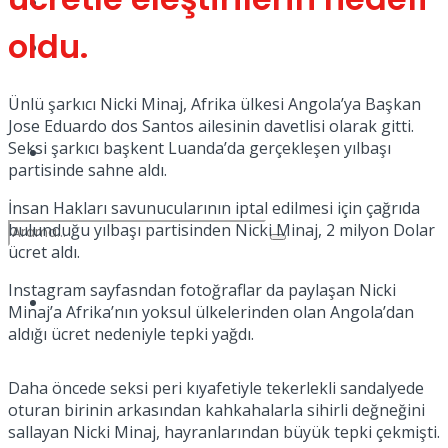
Kadınca
oldu.
Podcast
Ünlü şarkıcı Nicki Minaj, Afrika ülkesi Angola’ya Başkan
Jose Eduardo dos Santos ailesinin davetlisi olarak gitti.
Seksi şarkıcı başkent Luanda’da gerçekleşen yılbaşı
Dünya
partisinde sahne aldı.
İnsan Hakları savunucularının iptal edilmesi için çağrıda
bulunduğu yılbaşı partisinden Nicki Minaj, 2 milyon Dolar
ücret aldı.
Instagram sayfasndan fotoğraflar da paylaşan Nicki
Türkiye
Minaj’a Afrika’nın yoksul ülkelerinden olan Angola’dan
No Result
aldığı ücret nedeniyle tepki yağdı.
Daha öncede seksi peri kıyafetiyle tekerlekli sandalyede
View All Result
oturan birinin arkasından kahkahalarla sihirli değneğini
sallayan Nicki Minaj, hayranlarından büyük tepki çekmişti.