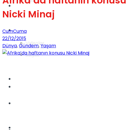
Afrika’da haftanın konusu
Gündem
Nicki Minaj
Yaşam
CumCuma
22/12/2015
Videolar
Dünya
,
Gündem
,
Yaşam
Sağlık
TV
Gündem
Kadınca
Dünya