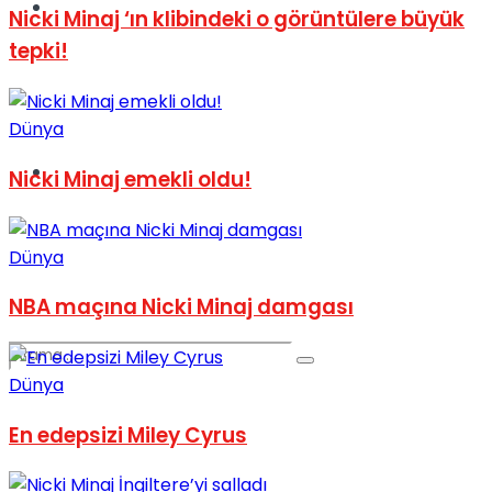
Spor
Nicki Minaj ‘ın klibindeki o görüntülere büyük
tepki!
Dünya
Podcast
Nicki Minaj emekli oldu!
Dünya
NBA maçına Nicki Minaj damgası
Dünya
En edepsizi Miley Cyrus