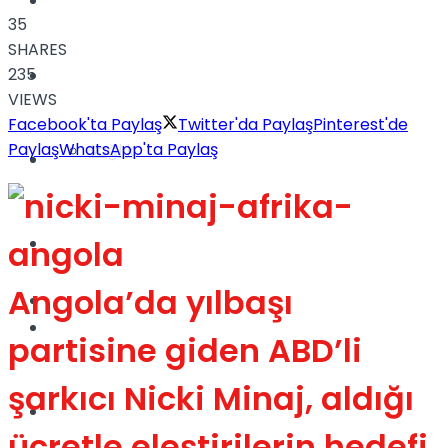
Yaşam
35
SHARES
235
Türkiye
VIEWS
Facebook'ta Paylaş
Twitter'da Paylaş
Pinterest'de
Paylaş
WhatsApp'ta Paylaş
Sağlık
Müzik
Sinema
Angola’da yılbaşı
TV
Tatil
partisine giden ABD’li
şarkıcı Nicki Minaj, aldığı
Spor
ücretle eleştirilerin hedefi