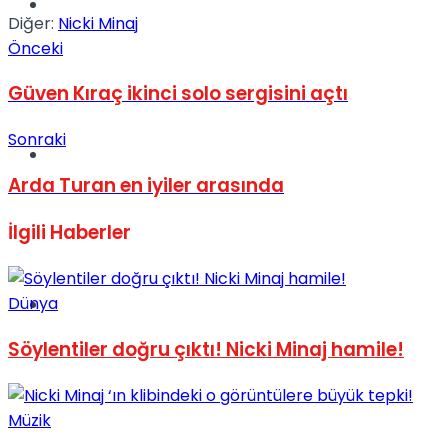
Müzik
Diğer:
Nicki Minaj
Önceki
Güven Kıraç ikinci solo sergisini açtı
Sonraki
Sinema
Arda Turan en iyiler arasında
İlgili
Haberler
Dünya
Tatil
Söylentiler doğru çıktı! Nicki Minaj hamile!
Müzik