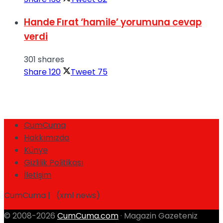
Hande Fırat ‘hamile’ yorumuna cevap
verdi
301 shares
Share
120
Tweet
75
CumCuma
Hakkımızda
Künye
Gizlilik Politikası
İletişim
CumCuma | (xml news)
© 2008-2026
CumCuma.com
· Magazin Gazeteniz