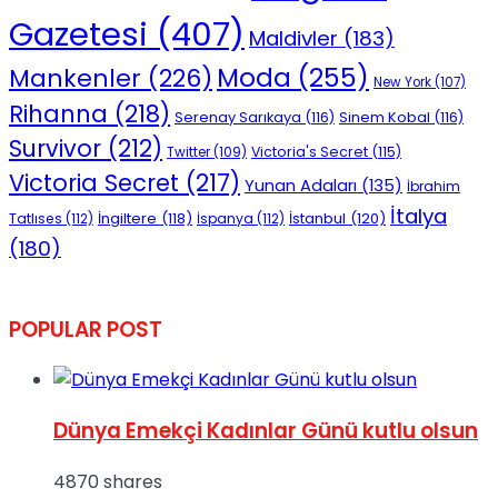
Gazetesi
(407)
Maldivler
(183)
Moda
(255)
Mankenler
(226)
New York
(107)
Rihanna
(218)
Serenay Sarıkaya
(116)
Sinem Kobal
(116)
Survivor
(212)
Victoria's Secret
(115)
Twitter
(109)
Victoria Secret
(217)
Yunan Adaları
(135)
İbrahim
İtalya
İngiltere
(118)
İstanbul
(120)
Tatlıses
(112)
İspanya
(112)
(180)
POPULAR POST
Dünya Emekçi Kadınlar Günü kutlu olsun
4870 shares