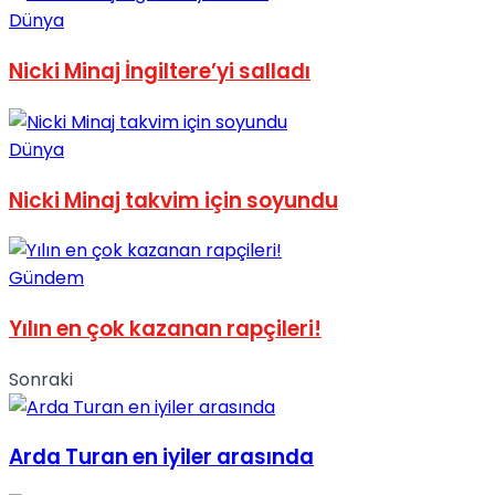
Dünya
No Result
Nicki Minaj İngiltere’yi salladı
Dünya
View All Result
Nicki Minaj takvim için soyundu
Gündem
Yılın en çok kazanan rapçileri!
Sonraki
Arda Turan en iyiler arasında