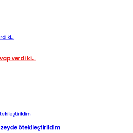
evap verdi ki…
zeyde ötekileştirildim