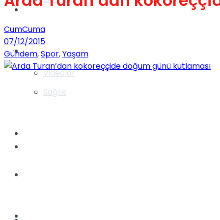
Arda Turan’dan kokoreççi
Gündem
CumCuma
07/12/2015
Yaşam
Gündem
,
Spor
,
Yaşam
Videolar
Sağlık
TV
Gündem
Kadınca
Dünya