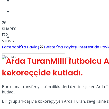
Kadınca
Podcast
26
SHARES
172
Dünya
VIEWS
Facebook'ta Paylaş
Twitter'da Paylaş
Pinterest'de Payl
Milli futbolcu
kokoreççide kutladı.
Türkiye
No Result
Barcelona transferiyle tüm dikkatleri üzerine çeken Arda T
kutladı.
View All Result
Bir grup arkdaşıyla kokoreç yiyen Arda Turan, sevgilisine