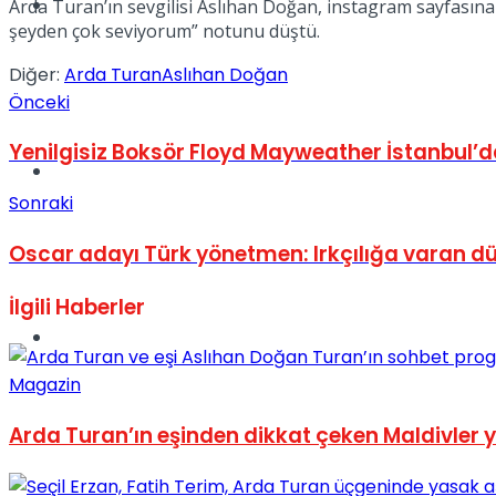
Müzik
Arda Turan’ın sevgilisi Aslıhan Doğan, instagram sayfasına
şeyden çok seviyorum” notunu düştü.
Diğer:
Arda Turan
Aslıhan Doğan
Önceki
Yenilgisiz Boksör Floyd Mayweather İstanbul’
Sinema
Sonraki
Oscar adayı Türk yönetmen: Irkçılığa varan dü
İlgili
Haberler
Tatil
Magazin
Arda Turan’ın eşinden dikkat çeken Maldivler