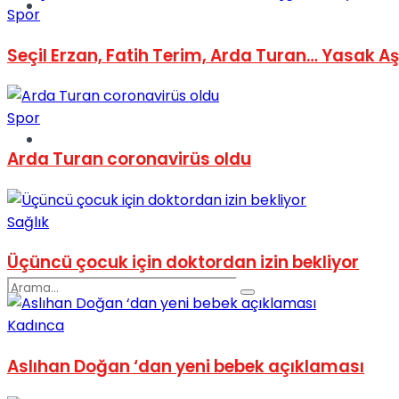
Spor
Spor
Seçil Erzan, Fatih Terim, Arda Turan… Yasak A
Spor
Podcast
Arda Turan coronavirüs oldu
Sağlık
Üçüncü çocuk için doktordan izin bekliyor
Kadınca
Aslıhan Doğan ‘dan yeni bebek açıklaması