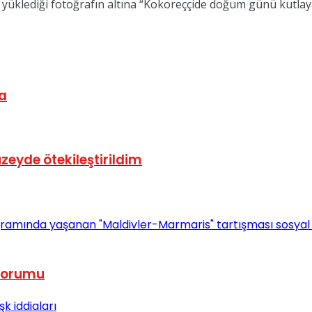
 yüklediği fotoğrafın altına “Kokoreççide doğum günü kutlay
da
zeyde ötekileştirildim
 yorumu