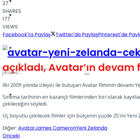
Kadınca
27
SHARES
Podcast
177
VIEWS
Facebook'ta Paylaş
Twitter'da Paylaş
Pinterest'de Payl
Dünya
açıkladı, Avatar’ın devam 
İlki 2009 yılında izleyici ile buluşan Avatar filminin devamı 
Türkiye
Sinema tarihinin en kazançlı filmlerinden biri olarak kayıt
No Result
çekileceğini söyledi.
Üç boyutlu çekilecek filmler için bütçenin yüzde 25′ini Yen
View All Result
Diğer:
Avatar
James Cameron
Yeni Zelanda
Önceki