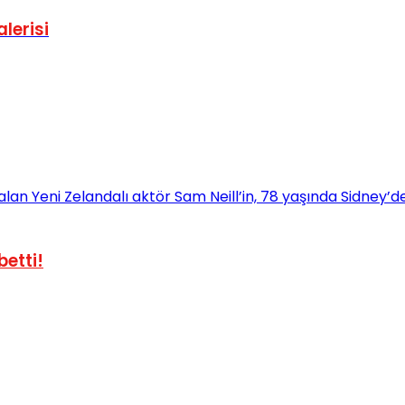
lerisi
betti!