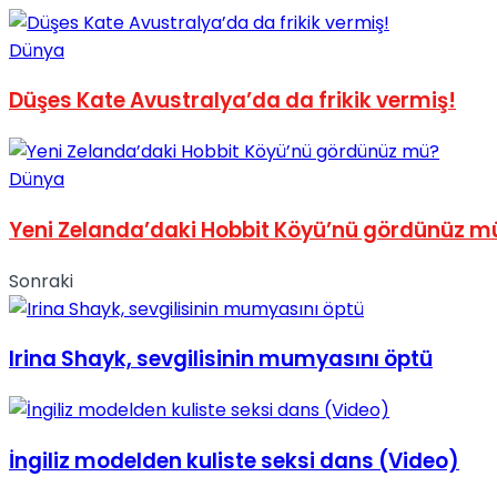
No Result
Dünya
Düşes Kate Avustralya’da da frikik vermiş!
Dünya
View All Result
Yeni Zelanda’daki Hobbit Köyü’nü gördünüz m
Sonraki
Irina Shayk, sevgilisinin mumyasını öptü
İngiliz modelden kuliste seksi dans (Video)