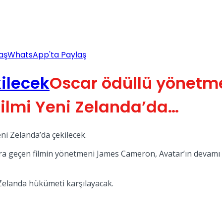
aş
WhatsApp'ta Paylaş
Oscar ödüllü yönet
filmi Yeni Zelanda’da…
Yeni Zelanda’da çekilecek.
lara geçen filmin yönetmeni James Cameron, Avatar’ın devamı n
i Zelanda hükümeti karşılayacak.