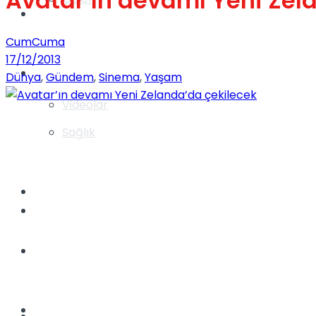
Avatar’ın devamı Yeni Zel
Gündem
CumCuma
17/12/2013
Yaşam
Dünya
,
Gündem
,
Sinema
,
Yaşam
Videolar
Sağlık
TV
Gündem
Kadınca
Dünya