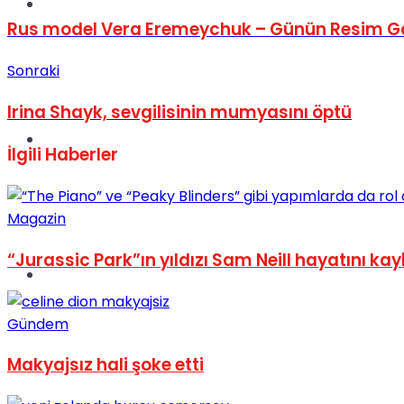
Müzik
Rus model Vera Eremeychuk – Günün Resim Ga
Sonraki
Irina Shayk, sevgilisinin mumyasını öptü
Sinema
İlgili
Haberler
Magazin
“Jurassic Park”ın yıldızı Sam Neill hayatını kay
Tatil
Gündem
Makyajsız hali şoke etti