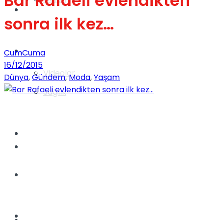
Bar Rafaeli evlendikten
Gündem
sonra ilk kez…
Yaşam
CumCuma
16/12/2015
Videolar
Dünya
,
Gündem
,
Moda
,
Yaşam
Sağlık
TV
Gündem
Kadınca
Dünya