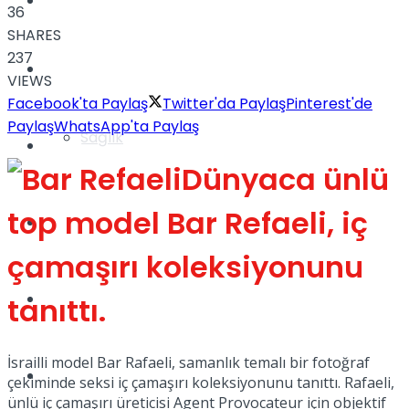
Yaşam
36
SHARES
237
Türkiye
VIEWS
Facebook'ta Paylaş
Twitter'da Paylaş
Pinterest'de
Paylaş
WhatsApp'ta Paylaş
Sağlık
Müzik
Dünyaca ünlü
top model Bar Refaeli, iç
Sinema
çamaşırı koleksiyonunu
TV
Tatil
tanıttı.
İsrailli model Bar Rafaeli, samanlık temalı bir fotoğraf
Spor
çekiminde seksi iç çamaşırı koleksiyonunu tanıttı. Rafaeli,
ünlü iç çamaşırı üreticisi Agent Provocateur için objektif