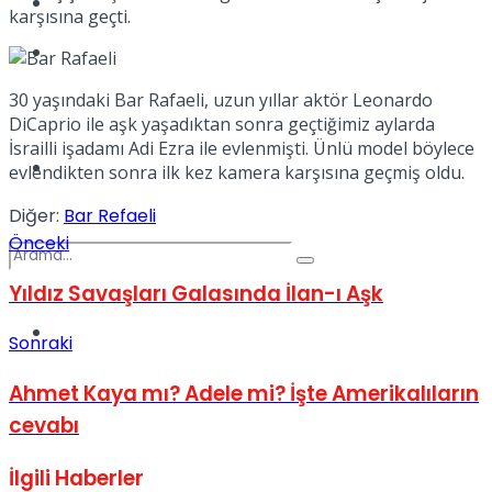
Kadınca
karşısına geçti.
Podcast
30 yaşındaki Bar Rafaeli, uzun yıllar aktör Leonardo
DiCaprio ile aşk yaşadıktan sonra geçtiğimiz aylarda
İsrailli işadamı Adi Ezra ile evlenmişti. Ünlü model böylece
Dünya
evlendikten sonra ilk kez kamera karşısına geçmiş oldu.
Diğer:
Bar Refaeli
Önceki
Yıldız Savaşları Galasında İlan-ı Aşk
Türkiye
Sonraki
No Result
Ahmet Kaya mı? Adele mi? İşte Amerikalıların
cevabı
View All Result
İlgili
Haberler