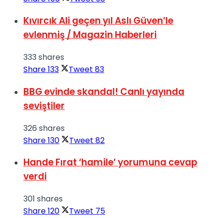
Kıvırcık Ali geçen yıl Aslı Güven’le
evlenmiş / Magazin Haberleri
333 shares
Share
133
Tweet
83
BBG evinde skandal! Canlı yayında
seviştiler
326 shares
Share
130
Tweet
82
Hande Fırat ‘hamile’ yorumuna cevap
verdi
301 shares
Share
120
Tweet
75