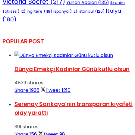
Victoria Secret
(217)
Yunan Adaları
(135)
İbrahim
İtalya
İngiltere
(118)
İstanbul
(120)
Tatlıses
(112)
İspanya
(112)
(180)
POPULAR POST
Dünya Emekçi Kadınlar Günü kutlu olsun
4839 shares
Share
1936
Tweet
1210
Serenay Sarıkaya’nın transparan kıyafeti
olay yarattı
391 shares
Share
156
Tweet
98