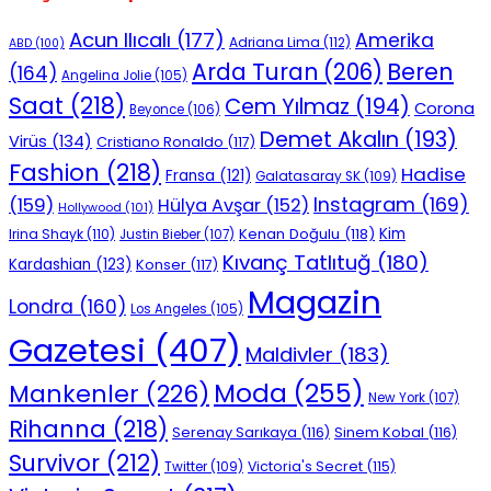
Acun Ilıcalı
(177)
Amerika
Adriana Lima
(112)
ABD
(100)
Beren
Arda Turan
(206)
(164)
Angelina Jolie
(105)
Saat
(218)
Cem Yılmaz
(194)
Corona
Beyonce
(106)
Demet Akalın
(193)
Virüs
(134)
Cristiano Ronaldo
(117)
Fashion
(218)
Hadise
Fransa
(121)
Galatasaray SK
(109)
Instagram
(169)
(159)
Hülya Avşar
(152)
Hollywood
(101)
Kenan Doğulu
(118)
Kim
Irina Shayk
(110)
Justin Bieber
(107)
Kıvanç Tatlıtuğ
(180)
Kardashian
(123)
Konser
(117)
Magazin
Londra
(160)
Los Angeles
(105)
Gazetesi
(407)
Maldivler
(183)
Moda
(255)
Mankenler
(226)
New York
(107)
Rihanna
(218)
Serenay Sarıkaya
(116)
Sinem Kobal
(116)
Survivor
(212)
Victoria's Secret
(115)
Twitter
(109)