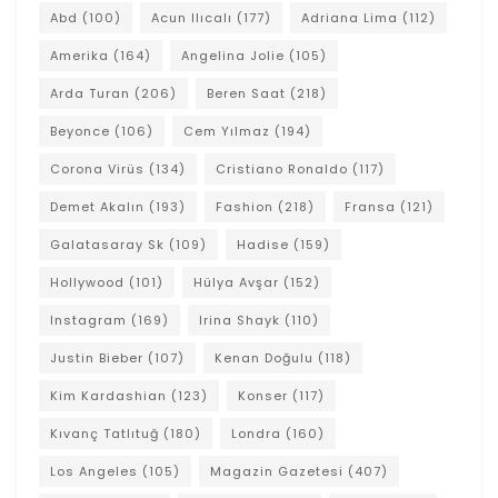
Abd
(100)
Acun Ilıcalı
(177)
Adriana Lima
(112)
Amerika
(164)
Angelina Jolie
(105)
Arda Turan
(206)
Beren Saat
(218)
Beyonce
(106)
Cem Yılmaz
(194)
Corona Virüs
(134)
Cristiano Ronaldo
(117)
Demet Akalın
(193)
Fashion
(218)
Fransa
(121)
Galatasaray Sk
(109)
Hadise
(159)
Hollywood
(101)
Hülya Avşar
(152)
Instagram
(169)
Irina Shayk
(110)
Justin Bieber
(107)
Kenan Doğulu
(118)
Kim Kardashian
(123)
Konser
(117)
Kıvanç Tatlıtuğ
(180)
Londra
(160)
Los Angeles
(105)
Magazin Gazetesi
(407)