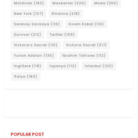
Maldivler
(183)
Mankenler
(226)
Moda
(255)
New York
(107)
Rihanna
(218)
Serenay Sarıkaya
(116)
Sinem Kobal
(116)
Survivor
(212)
Twitter
(109)
Victoria's Secret
(115)
Victoria Secret
(217)
Yunan Adaları
(135)
İbrahim Tatlıses
(112)
İngiltere
(118)
İspanya
(112)
İstanbul
(120)
İtalya
(180)
POPULAR POST