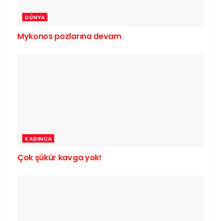
DÜNYA
Mykonos pozlarına devam
KADINCA
Çok şükür kavga yok!