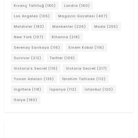
Kıvanç Tatlıtuğ
(180)
Londra
(160)
Los Angeles
(105)
Magazin Gazetesi
(407)
Maldivler
(183)
Mankenler
(226)
Moda
(255)
New York
(107)
Rihanna
(218)
Serenay Sarıkaya
(116)
Sinem Kobal
(116)
Survivor
(212)
Twitter
(109)
Victoria's Secret
(115)
Victoria Secret
(217)
Yunan Adaları
(135)
İbrahim Tatlıses
(112)
İngiltere
(118)
İspanya
(112)
İstanbul
(120)
İtalya
(180)