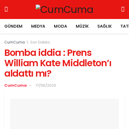
GÜNDEM
MEDYA
MODA
MÜZIK
SAĞLIK
TAT
CumCuma
Son Dakika
Bomba iddia : Prens
William Kate Middleton’ı
aldattı mı?
CumCuma
17/06/2020