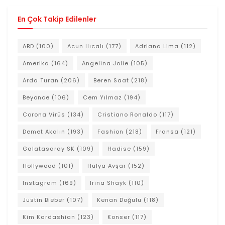
En Çok Takip Edilenler
ABD
(100)
Acun Ilıcalı
(177)
Adriana Lima
(112)
Amerika
(164)
Angelina Jolie
(105)
Arda Turan
(206)
Beren Saat
(218)
Beyonce
(106)
Cem Yılmaz
(194)
Corona Virüs
(134)
Cristiano Ronaldo
(117)
Demet Akalın
(193)
Fashion
(218)
Fransa
(121)
Galatasaray SK
(109)
Hadise
(159)
Hollywood
(101)
Hülya Avşar
(152)
Instagram
(169)
Irina Shayk
(110)
Justin Bieber
(107)
Kenan Doğulu
(118)
Kim Kardashian
(123)
Konser
(117)