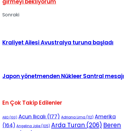
girmeyi bekliyorum
Sonraki
Kraliyet Ailesi Avustralya turuna başladı
Japon yönetmenden Nükleer Santral mesajı
En Çok Takip Edilenler
Acun Ilıcalı
(177)
Amerika
Adriana Lima
(112)
ABD
(100)
Beren
Arda Turan
(206)
(164)
Angelina Jolie
(105)