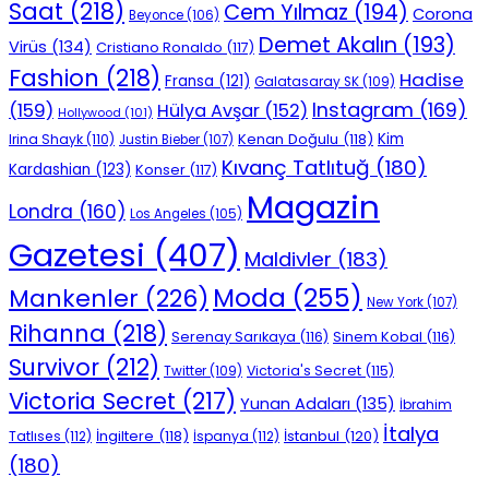
Saat
(218)
Cem Yılmaz
(194)
Corona
Beyonce
(106)
Demet Akalın
(193)
Virüs
(134)
Cristiano Ronaldo
(117)
Fashion
(218)
Hadise
Fransa
(121)
Galatasaray SK
(109)
Instagram
(169)
(159)
Hülya Avşar
(152)
Hollywood
(101)
Kenan Doğulu
(118)
Kim
Irina Shayk
(110)
Justin Bieber
(107)
Kıvanç Tatlıtuğ
(180)
Kardashian
(123)
Konser
(117)
Magazin
Londra
(160)
Los Angeles
(105)
Gazetesi
(407)
Maldivler
(183)
Moda
(255)
Mankenler
(226)
New York
(107)
Rihanna
(218)
Serenay Sarıkaya
(116)
Sinem Kobal
(116)
Survivor
(212)
Victoria's Secret
(115)
Twitter
(109)
Victoria Secret
(217)
Yunan Adaları
(135)
İbrahim
İtalya
İngiltere
(118)
İstanbul
(120)
Tatlıses
(112)
İspanya
(112)
(180)