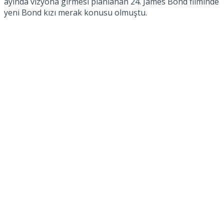
ayında vizyona girmesi planlanan 24. James Bond filminde
yeni Bond kızı merak konusu olmuştu.