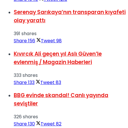
Serenay Sarıkaya’nın transparan kıyafeti
olay yarattı
391 shares
Share
156
Tweet
98
Kıvırcık Ali geçen yıl Aslı Güven’le
evlenmiş / Magazin Haberleri
333 shares
Share
133
Tweet
83
BBG evinde skandal! Canlı yayında
seviştiler
326 shares
Share
130
Tweet
82