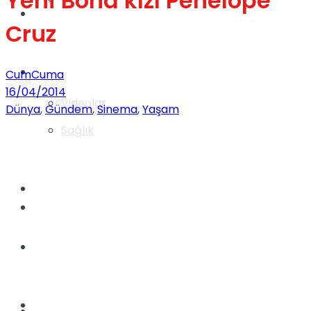
Yeni Bond kızı Penelope
Gündem
Cruz
Yaşam
CumCuma
16/04/2014
Videolar
Dünya
,
Gündem
,
Sinema
,
Yaşam
Sağlık
TV
Gündem
Kadınca
Dünya