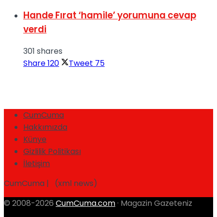
Hande Fırat ‘hamile’ yorumuna cevap
verdi
301 shares
Share
120
Tweet
75
CumCuma
Hakkımızda
Künye
Gizlilik Politikası
İletişim
CumCuma | (xml news)
© 2008-2026
CumCuma.com
· Magazin Gazeteniz