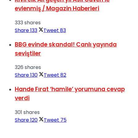
evlenmiş / Magazin Haberleri
333 shares
Share
133
Tweet
83
BBG evinde skandal! Canlı yayında
seviştiler
326 shares
Share
130
Tweet
82
Hande Fırat ‘hamile’ yorumuna cevap
verdi
301 shares
Share
120
Tweet
75