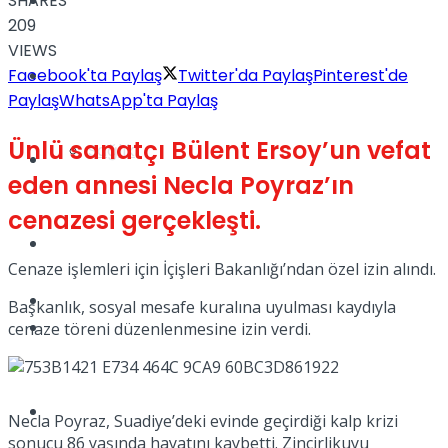
SHARES
Yaşam
209
VIEWS
Facebook'ta Paylaş
Twitter'da Paylaş
Pinterest'de
Türkiye
Paylaş
WhatsApp'ta Paylaş
Ünlü sanatçı Bülent Ersoy’un vefat
Sağlık
Müzik
eden annesi Necla Poyraz’ın
cenazesi gerçekleşti.
Sinema
Cenaze işlemleri için İçişleri Bakanlığı’ndan özel izin alındı.
TV
Başkanlık, sosyal mesafe kuralına uyulması kaydıyla
Tatil
cenaze töreni düzenlenmesine izin verdi.
Spor
Necla Poyraz, Suadiye’deki evinde geçirdiği kalp krizi
sonucu 86 yaşında hayatını kaybetti. Zincirlikuyu