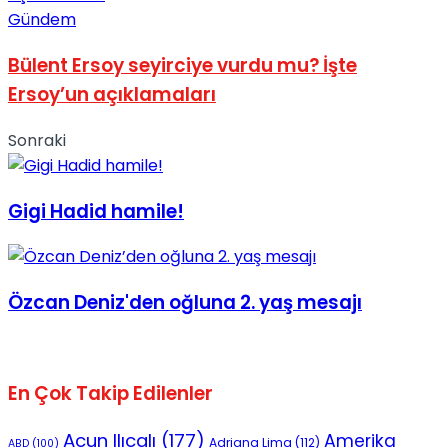
Gündem
No Result
Bülent Ersoy seyirciye vurdu mu? İşte
Ersoy’un açıklamaları
Sonraki
View All Result
Gigi Hadid hamile!
Özcan Deniz'den oğluna 2. yaş mesajı
En Çok Takip Edilenler
Acun Ilıcalı
(177)
Amerika
Adriana Lima
(112)
ABD
(100)