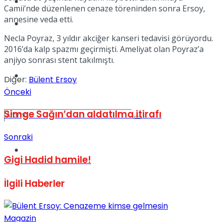
Kadınca
Camii’nde düzenlenen cenaze töreninden sonra Ersoy,
annesine veda etti.
Podcast
Necla Poyraz, 3 yıldır akciğer kanseri tedavisi görüyordu.
2016’da kalp spazmı geçirmişti. Ameliyat olan Poyraz’a
anjiyo sonrası stent takılmıştı.
Dünya
Diğer:
Bülent Ersoy
Önceki
Simge Sağın’dan aldatılma itirafı
Sonraki
Türkiye
No Result
Gigi Hadid hamile!
İlgili
Haberler
View All Result
Magazin