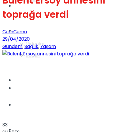
Bülent Ersoy annesini
Gündem
toprağa verdi
Yaşam
CumCuma
29/04/2020
Videolar
Gündem
,
Sağlık
,
Yaşam
Sağlık
TV
Gündem
Kadınca
33
Dünya