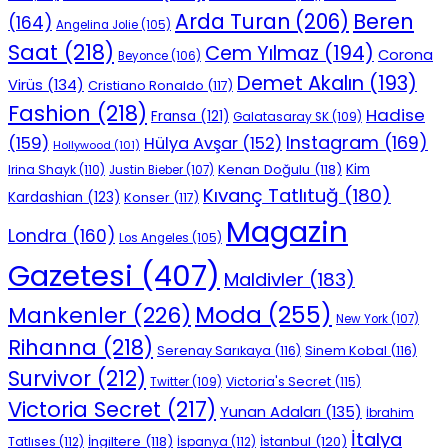
Beren
Arda Turan
(206)
(164)
Angelina Jolie
(105)
Saat
(218)
Cem Yılmaz
(194)
Corona
Beyonce
(106)
Demet Akalın
(193)
Virüs
(134)
Cristiano Ronaldo
(117)
Fashion
(218)
Hadise
Fransa
(121)
Galatasaray SK
(109)
Instagram
(169)
(159)
Hülya Avşar
(152)
Hollywood
(101)
Kenan Doğulu
(118)
Kim
Irina Shayk
(110)
Justin Bieber
(107)
Kıvanç Tatlıtuğ
(180)
Kardashian
(123)
Konser
(117)
Magazin
Londra
(160)
Los Angeles
(105)
Gazetesi
(407)
Maldivler
(183)
Moda
(255)
Mankenler
(226)
New York
(107)
Rihanna
(218)
Serenay Sarıkaya
(116)
Sinem Kobal
(116)
Survivor
(212)
Victoria's Secret
(115)
Twitter
(109)
Victoria Secret
(217)
Yunan Adaları
(135)
İbrahim
İtalya
İngiltere
(118)
İstanbul
(120)
Tatlıses
(112)
İspanya
(112)