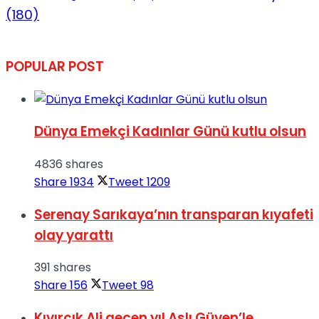
(180)
POPULAR POST
Dünya Emekçi Kadınlar Günü kutlu olsun
4836 shares
Share
1934
Tweet
1209
Serenay Sarıkaya’nın transparan kıyafeti
olay yarattı
391 shares
Share
156
Tweet
98
Kıvırcık Ali geçen yıl Aslı Güven’le