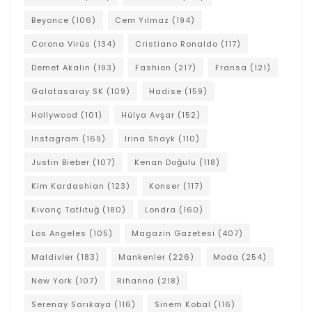
Beyonce
(106)
Cem Yılmaz
(194)
Corona Virüs
(134)
Cristiano Ronaldo
(117)
Demet Akalın
(193)
Fashion
(217)
Fransa
(121)
Galatasaray SK
(109)
Hadise
(159)
Hollywood
(101)
Hülya Avşar
(152)
Instagram
(169)
Irina Shayk
(110)
Justin Bieber
(107)
Kenan Doğulu
(118)
Kim Kardashian
(123)
Konser
(117)
Kıvanç Tatlıtuğ
(180)
Londra
(160)
Los Angeles
(105)
Magazin Gazetesi
(407)
Maldivler
(183)
Mankenler
(226)
Moda
(254)
New York
(107)
Rihanna
(218)
Serenay Sarıkaya
(116)
Sinem Kobal
(116)