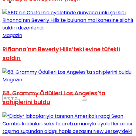
Spor
Magazin
Podcast
Rihanna’nın Beverly Hills’teki evine tüfekli
saldırı
Magazin
68. Grammy Ödülleri Los Angeles’ta
sahiplerini buldu