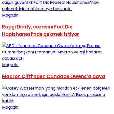
No Result
Magazin
Rapçi Diddy, cezasını Fort Dix
Hapishanesi’nde çekmek istiyor
View All Result
Magazin
Macron Çifti’nden Candace Owens’a dava
Magazin