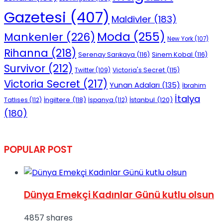
Gazetesi
(407)
Maldivler
(183)
Moda
(255)
Mankenler
(226)
New York
(107)
Rihanna
(218)
Serenay Sarıkaya
(116)
Sinem Kobal
(116)
Survivor
(212)
Victoria's Secret
(115)
Twitter
(109)
Victoria Secret
(217)
Yunan Adaları
(135)
İbrahim
İtalya
İngiltere
(118)
İstanbul
(120)
Tatlıses
(112)
İspanya
(112)
(180)
POPULAR POST
Dünya Emekçi Kadınlar Günü kutlu olsun
4857 shares