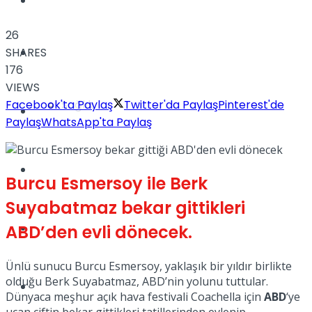
Yaşam
26
SHARES
Türkiye
176
VIEWS
Facebook'ta Paylaş
Twitter'da Paylaş
Pinterest'de
Sağlık
Müzik
Paylaş
WhatsApp'ta Paylaş
Sinema
Burcu Esmersoy ile Berk
Suyabatmaz bekar gittikleri
TV
Tatil
ABD’den evli dönecek.
Ünlü sunucu Burcu Esmersoy, yaklaşık bir yıldır birlikte
olduğu Berk Suyabatmaz, ABD’nin yolunu tuttular.
Spor
Dünyaca meşhur açık hava festivali Coachella için
ABD
‘ye
uçan çiftin bekar gittikleri tatillerinden evlenip