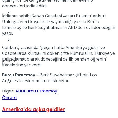
Kadınca
dönecekleri iddia edildi.
Podcast
İddianın sahibi Sabah Gazetesi yazarı Bülent Cankurt.
Ünlü gazeteci köşesinde yayımladığı yazıda Burcu
Esmersoy ile Berk Suyabatmaz’ın ABD’den evli döneceğini
yazdı.
Dünya
Cankurt, yazısında “geçen hafta Amerika’ya giden ve
Coachella’da kurtlarını döken çifte kumruların, Türkiye’ye
gelin-damat olarak döneceğini de ilk benden öğrenin”
ifadelerine yer verdi.
Burcu Esmersoy
– Berk Suyabatmaz çiftinin Los
Türkiye
Angeles’ta evlenmeleri bekleniyor.
No Result
Diğer:
ABD
Burcu Esmersoy
Önceki
View All Result
Amerika’da aşka geldiler