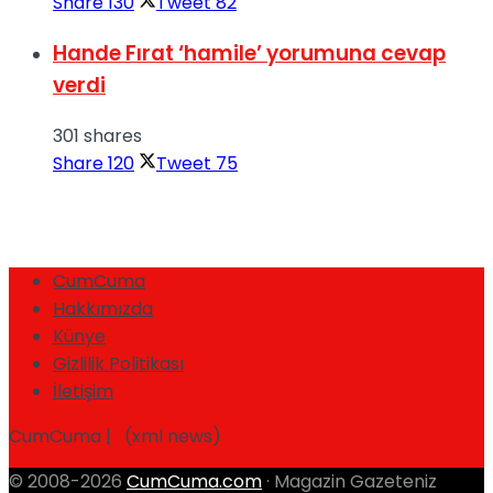
Share
130
Tweet
82
Hande Fırat ‘hamile’ yorumuna cevap
verdi
301 shares
Share
120
Tweet
75
CumCuma
Hakkımızda
Künye
Gizlilik Politikası
İletişim
CumCuma | (xml news)
© 2008-2026
CumCuma.com
· Magazin Gazeteniz