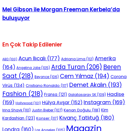
Mel Gibson ile Morgan Freeman Kerbela’da
buluşuyor
En Çok Takip Edilenler
Acun Ilıcalı
(177)
Amerika
Adriana Lima
(112)
ABD
(100)
Beren
Arda Turan
(206)
(164)
Angelina Jolie
(105)
Saat
(218)
Cem Yılmaz
(194)
Corona
Beyonce
(106)
Demet Akalın
(193)
Virüs
(134)
Cristiano Ronaldo
(117)
Fashion
(218)
Hadise
Fransa
(121)
Galatasaray SK
(109)
Instagram
(169)
(159)
Hülya Avşar
(152)
Hollywood
(101)
Kenan Doğulu
(118)
Kim
Irina Shayk
(110)
Justin Bieber
(107)
Kıvanç Tatlıtuğ
(180)
Kardashian
(123)
Konser
(117)
Magazin
Londra
(160)
Los Angeles
(105)