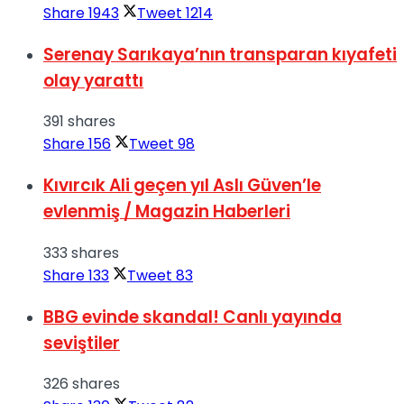
Share
1943
Tweet
1214
Serenay Sarıkaya’nın transparan kıyafeti
olay yarattı
391 shares
Share
156
Tweet
98
Kıvırcık Ali geçen yıl Aslı Güven’le
evlenmiş / Magazin Haberleri
333 shares
Share
133
Tweet
83
BBG evinde skandal! Canlı yayında
seviştiler
326 shares