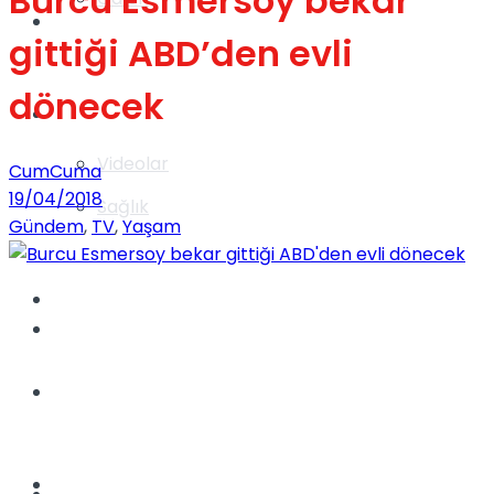
Burcu Esmersoy bekar
Gündem
gittiği ABD’den evli
dönecek
Yaşam
Videolar
CumCuma
19/04/2018
Sağlık
Gündem
,
TV
,
Yaşam
TV
Gündem
Kadınca
Dünya