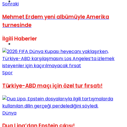
Müzik
Sonraki
Mehmet Erdem yeni albümüyle Amerika
turnesinde
İlgili
Haberler
Sinema
Spor
Türkiye-ABD maçı için özel tur fırsatı!
Tatil
Dünya
Dua Lipa’dan Epstein çıkışı!