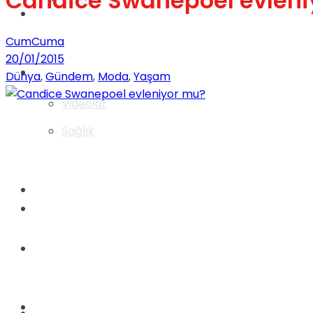
Candice Swanepoel evleni
Gündem
CumCuma
20/01/2015
Yaşam
Dünya
,
Gündem
,
Moda
,
Yaşam
Videolar
Sağlık
TV
Gündem
Kadınca
Dünya