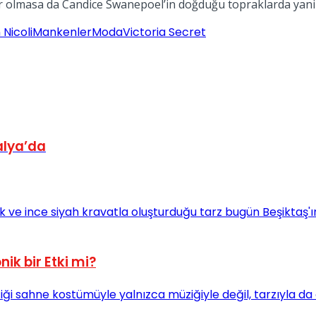
olmasa da Candice Swanepoel’in doğduğu topraklarda yani Gü
Nicoli
Mankenler
Moda
Victoria Secret
alya’da
ik bir Etki mi?