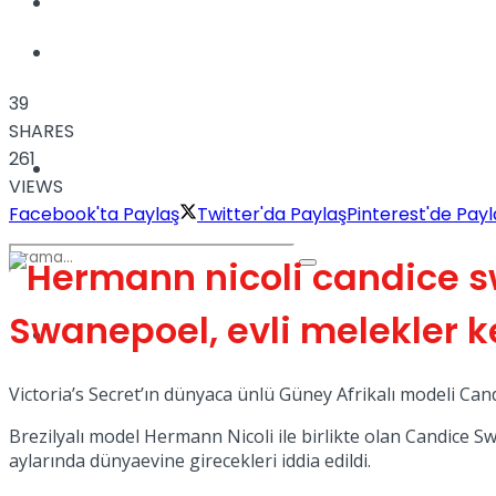
Kadınca
Podcast
39
SHARES
261
Dünya
VIEWS
Facebook'ta Paylaş
Twitter'da Paylaş
Pinterest'de Payl
Swanepoel, evli melekler 
Türkiye
No Result
Victoria’s Secret’ın dünyaca ünlü Güney Afrikalı modeli Candi
Brezilyalı model Hermann Nicoli ile birlikte olan Candice Sw
View All Result
aylarında dünyaevine girecekleri iddia edildi.