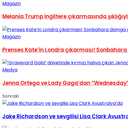
Magazin
No Result
Melania Trump İngiltere çıkarmasında şıklığıy
Magazin
Prenses Kate’in Londra çıkarması! Sonbahara
View All Result
Medya
Jenna Ortega ve Lady Gaga’dan “Wednesday” 
Sonraki
Jake Richardson ve sevgilisi Lisa Clark Avustr