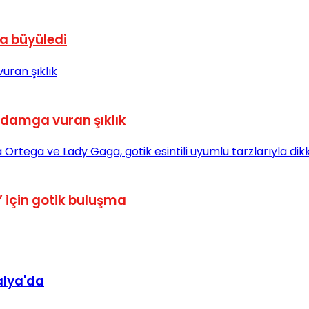
la büyüledi
 damga vuran şıklık
için gotik buluşma
alya'da