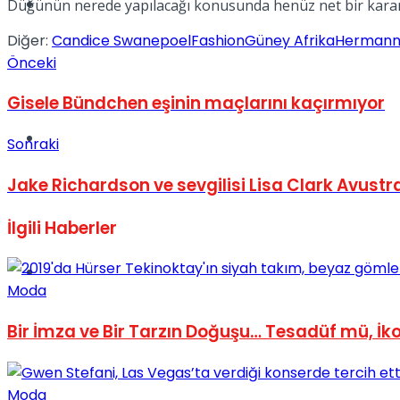
Müzik
Düğünün nerede yapılacağı konusunda henüz net bir karar 
Diğer:
Candice Swanepoel
Fashion
Güney Afrika
Hermann 
Önceki
Gisele Bündchen eşinin maçlarını kaçırmıyor
Sinema
Sonraki
Jake Richardson ve sevgilisi Lisa Clark Avustr
İlgili
Haberler
Tatil
Moda
Bir İmza ve Bir Tarzın Doğuşu… Tesadüf mü, İkon
Moda