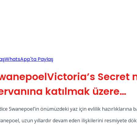
aş
WhatsApp'ta Paylaş
Victoria’s Secret
kervanına katılmak üzere…
ce Swanepoel’in önümüzdeki yaz için evlilik hazırlıklarına baş
anepoel, uzun yıllardır devam eden ilişkilerini resmiyete dök