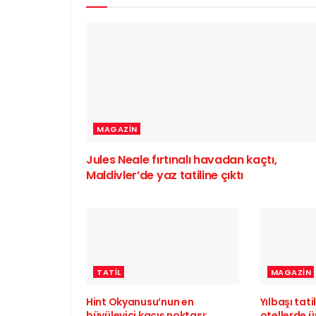
MAGAZIN
Jules Neale fırtınalı havadan kaçtı,
Maldivler’de yaz tatiline çıktı
TATIL
MAGAZIN
Hint Okyanusu’nun en
Yılbaşı tati
büyüleyici kaçış noktası:
otellerde ü