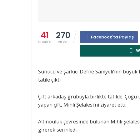
41
270
Facebook'ta Paylaş
SHARES
VIEWS
W
Sunucu ve şarkıcı Defne Samyeli’nin büyük kı
tatile çıktı.
Çift arkadaş grubuyla birlikte tatilde. Çoğu 
yapan çift, Mıhlı Şelalesi’ni ziyaret etti.
Altınouluk çevresinde bulunan Mıhlı Şelales
girerek serinledi.