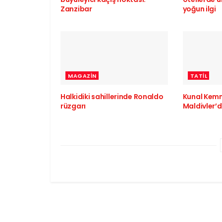
Zanzibar
yoğun ilgi
MAGAZIN
TATIL
Halkidiki sahillerinde Ronaldo
Kunal Kem
rüzgarı
Maldivler’d