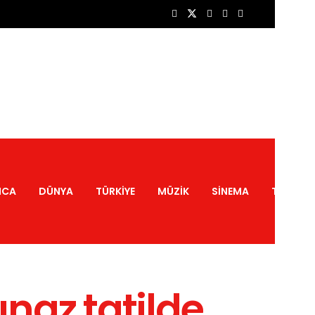
NCA
DÜNYA
TÜRKIYE
MÜZIK
SINEMA
TATIL
ınaz tatilde