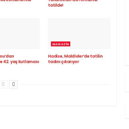
tatilde!
MAGAZIN
mu’dan
Hadise, Maldivler’de tatilin
e 42. yaş kutlaması
tadını çıkarıyor