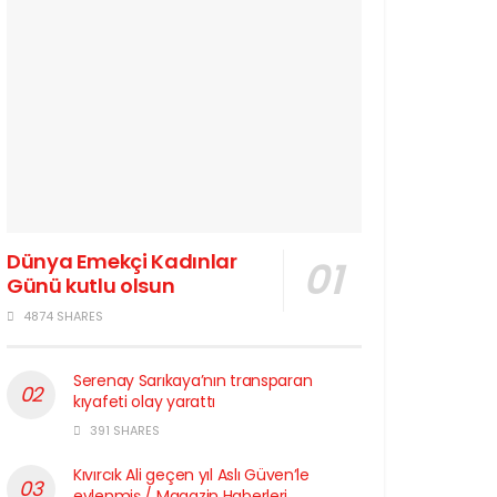
Dünya Emekçi Kadınlar
Günü kutlu olsun
4874 SHARES
Serenay Sarıkaya’nın transparan
kıyafeti olay yarattı
391 SHARES
Kıvırcık Ali geçen yıl Aslı Güven’le
evlenmiş / Magazin Haberleri