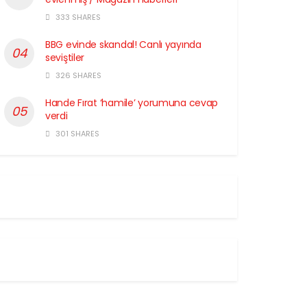
333 SHARES
BBG evinde skandal! Canlı yayında
seviştiler
326 SHARES
Hande Fırat ‘hamile’ yorumuna cevap
verdi
301 SHARES