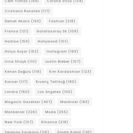
Cem Yılmaz
(194)
Corona Virüs
(134)
Cristiano Ronaldo
(117)
Demet Akalın
(193)
Fashion
(218)
Fransa
(121)
Galatasaray Sk
(109)
Hadise
(159)
Hollywood
(101)
Hülya Avşar
(152)
Instagram
(169)
Irina Shayk
(110)
Justin Bieber
(107)
Kenan Doğulu
(118)
Kim Kardashian
(123)
Konser
(117)
Kıvanç Tatlıtuğ
(180)
Londra
(160)
Los Angeles
(105)
Magazin Gazetesi
(407)
Maldivler
(183)
Mankenler
(226)
Moda
(255)
New York
(107)
Rihanna
(218)
Serenay Sarıkaya
(116)
Sinem Kobal
(116)