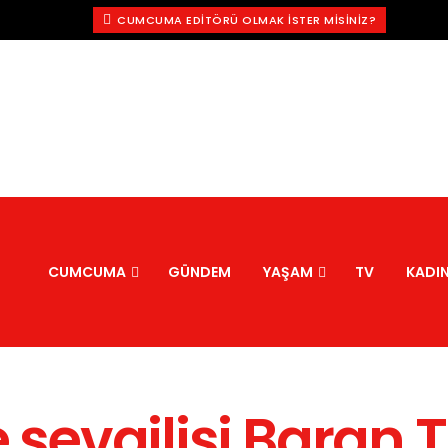
CUMCUMA EDITÖRÜ OLMAK İSTER MISINIZ?
CUMCUMA
GÜNDEM
YAŞAM
TV
KADI
 sevgilisi Baran T