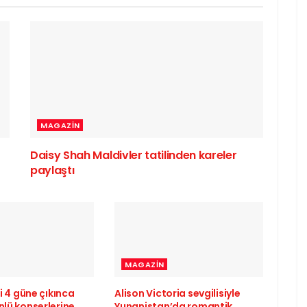
MAGAZIN
Daisy Shah Maldivler tatilinden kareler
paylaştı
MAGAZIN
li 4 güne çıkınca
Alison Victoria sevgilisiyle
nlü konserlerine
Yunanistan’da romantik