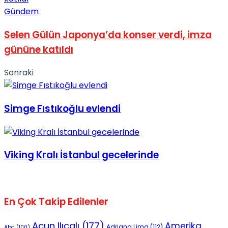
Gündem
Selen Gülün Japonya’da konser verdi, imza
gününe katıldı
Sonraki
Simge Fıstıkoğlu evlendi
Viking Kralı İstanbul gecelerinde
En Çok Takip Edilenler
Acun Ilıcalı
(177)
Amerika
Adriana Lima
(112)
Abd
(100)