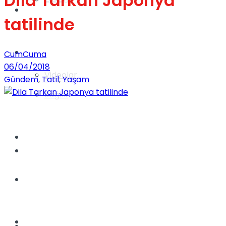
Dila Tarkan Japonya
Gündem
tatilinde
Yaşam
CumCuma
06/04/2018
Videolar
Gündem
,
Tatil
,
Yaşam
Sağlık
TV
Gündem
Kadınca
Dünya