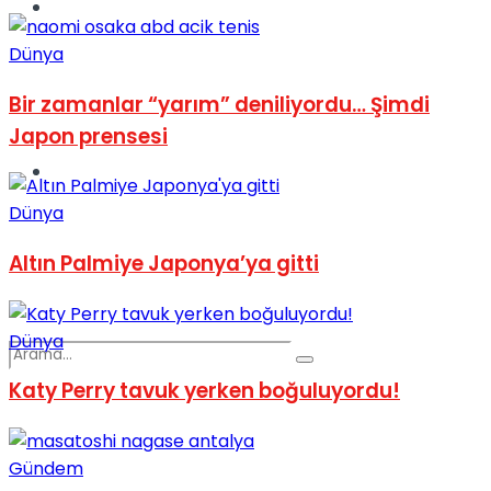
Spor
Dünya
Bir zamanlar “yarım” deniliyordu… Şimdi
Japon prensesi
Podcast
Dünya
Altın Palmiye Japonya’ya gitti
Dünya
Katy Perry tavuk yerken boğuluyordu!
Gündem