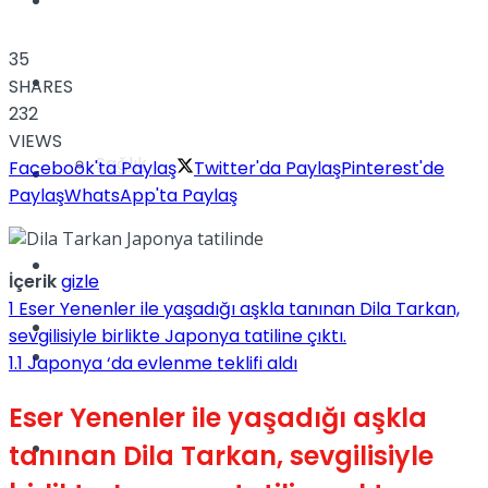
Yaşam
35
Türkiye
SHARES
232
VIEWS
Sağlık
Facebook'ta Paylaş
Twitter'da Paylaş
Pinterest'de
Müzik
Paylaş
WhatsApp'ta Paylaş
Sinema
İçerik
gizle
1
Eser Yenenler ile yaşadığı aşkla tanınan Dila Tarkan,
TV
sevgilisiyle birlikte Japonya tatiline çıktı.
Tatil
1.1
Japonya ‘da evlenme teklifi aldı
Eser Yenenler ile yaşadığı aşkla
Spor
tanınan Dila Tarkan, sevgilisiyle