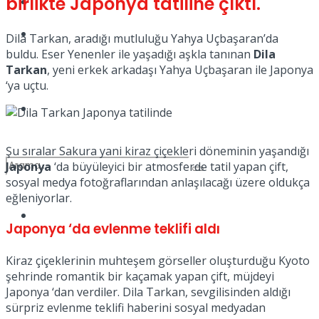
birlikte Japonya tatiline çıktı.
Kadınca
Podcast
Dila Tarkan, aradığı mutluluğu Yahya Uçbaşaran’da
buldu. Eser Yenenler ile yaşadığı aşkla tanınan
Dila
Tarkan
, yeni erkek arkadaşı Yahya Uçbaşaran ile Japonya
‘ya uçtu.
Dünya
Şu sıralar Sakura yani kiraz çiçekleri döneminin yaşandığı
Japonya
‘da büyüleyici bir atmosferde tatil yapan çift,
sosyal medya fotoğraflarından anlaşılacağı üzere oldukça
eğleniyorlar.
Türkiye
No Result
Japonya ‘da evlenme teklifi aldı
Kiraz çiçeklerinin muhteşem görseller oluşturduğu Kyoto
şehrinde romantik bir kaçamak yapan çift, müjdeyi
View All Result
Japonya ‘dan verdiler. Dila Tarkan, sevgilisinden aldığı
sürpriz evlenme teklifi haberini sosyal medyadan