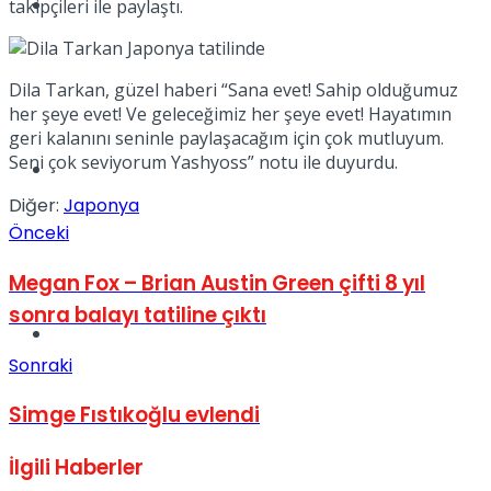
Müzik
takipçileri ile paylaştı.
Dila Tarkan, güzel haberi “Sana evet! Sahip olduğumuz
her şeye evet! Ve geleceğimiz her şeye evet! Hayatımın
geri kalanını seninle paylaşacağım için çok mutluyum.
Seni çok seviyorum Yashyoss” notu ile duyurdu.
Sinema
Diğer:
Japonya
Önceki
Megan Fox – Brian Austin Green çifti 8 yıl
sonra balayı tatiline çıktı
Tatil
Sonraki
Simge Fıstıkoğlu evlendi
İlgili
Haberler