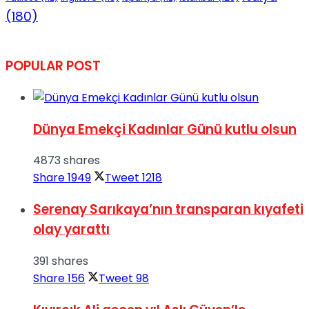
(180)
POPULAR POST
Dünya Emekçi Kadınlar Günü kutlu olsun
4873 shares
Share
1949
Tweet
1218
Serenay Sarıkaya’nın transparan kıyafeti
olay yarattı
391 shares
Share
156
Tweet
98