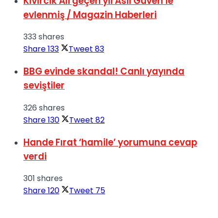
Kıvırcık Ali geçen yıl Aslı Güven’le
evlenmiş / Magazin Haberleri
333 shares
Share
133
Tweet
83
BBG evinde skandal! Canlı yayında
seviştiler
326 shares
Share
130
Tweet
82
Hande Fırat ‘hamile’ yorumuna cevap
verdi
301 shares
Share
120
Tweet
75