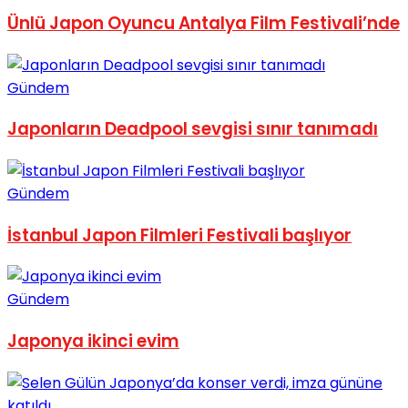
Ünlü Japon Oyuncu Antalya Film Festivali’nde
No Result
Gündem
Japonların Deadpool sevgisi sınır tanımadı
View All Result
Gündem
İstanbul Japon Filmleri Festivali başlıyor
Gündem
Japonya ikinci evim