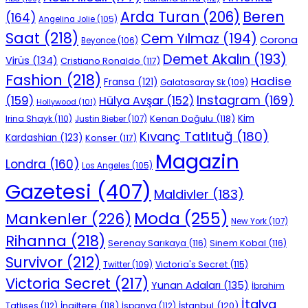
Beren
Arda Turan
(206)
(164)
Angelina Jolie
(105)
Saat
(218)
Cem Yılmaz
(194)
Corona
Beyonce
(106)
Demet Akalın
(193)
Virüs
(134)
Cristiano Ronaldo
(117)
Fashion
(218)
Hadise
Fransa
(121)
Galatasaray Sk
(109)
Instagram
(169)
(159)
Hülya Avşar
(152)
Hollywood
(101)
Kenan Doğulu
(118)
Kim
Irina Shayk
(110)
Justin Bieber
(107)
Kıvanç Tatlıtuğ
(180)
Kardashian
(123)
Konser
(117)
Magazin
Londra
(160)
Los Angeles
(105)
Gazetesi
(407)
Maldivler
(183)
Moda
(255)
Mankenler
(226)
New York
(107)
Rihanna
(218)
Serenay Sarıkaya
(116)
Sinem Kobal
(116)
Survivor
(212)
Victoria's Secret
(115)
Twitter
(109)
Victoria Secret
(217)
Yunan Adaları
(135)
İbrahim
İtalya
İngiltere
(118)
İstanbul
(120)
Tatlıses
(112)
İspanya
(112)