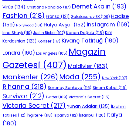
Demet Akalın
(193)
Virüs
(134)
Cristiano Ronaldo
(117)
Fashion
(218)
Hadise
Fransa
(121)
Galatasaray SK
(109)
Instagram
(169)
(159)
Hülya Avşar
(152)
Hollywood
(101)
Kenan Doğulu
(118)
Kim
Irina Shayk
(110)
Justin Bieber
(107)
Kıvanç Tatlıtuğ
(180)
Kardashian
(123)
Konser
(117)
Magazin
Londra
(160)
Los Angeles
(105)
Gazetesi
(407)
Maldivler
(183)
Moda
(255)
Mankenler
(226)
New York
(107)
Rihanna
(218)
Serenay Sarıkaya
(116)
Sinem Kobal
(116)
Survivor
(212)
Victoria's Secret
(115)
Twitter
(109)
Victoria Secret
(217)
Yunan Adaları
(135)
İbrahim
İtalya
İngiltere
(118)
İstanbul
(120)
Tatlıses
(112)
İspanya
(112)
(180)