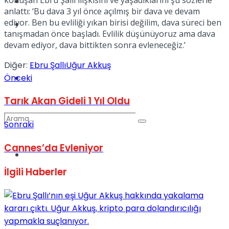
Kadınca
anlattı: ‘Bu dava 3 yıl önce açılmış bir dava ve devam
ediyor. Ben bu evliliği yıkan birisi değilim, dava süreci ben
Podcast
tanışmadan önce başladı. Evlilik düşünüyoruz ama dava
devam ediyor, dava bittikten sonra evleneceğiz.’
Diğer:
Ebru Şallı
Uğur Akkuş
Önceki
Dünya
Tarık Akan Gideli 1 Yıl Oldu
Sonraki
Cannes’da Evleniyor
Türkiye
No Result
İlgili
Haberler
View All Result