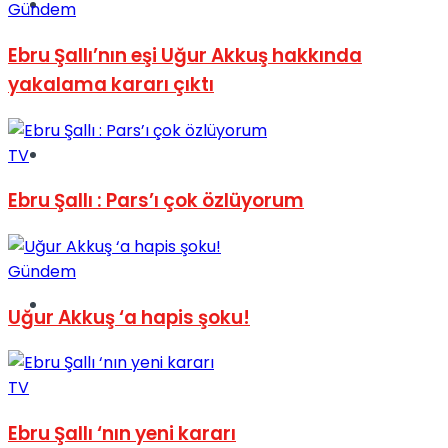
Müzik
Gündem
Ebru Şallı’nın eşi Uğur Akkuş hakkında
yakalama kararı çıktı
Sinema
TV
Ebru Şallı : Pars’ı çok özlüyorum
Gündem
Tatil
Uğur Akkuş ‘a hapis şoku!
TV
Ebru Şallı ‘nın yeni kararı