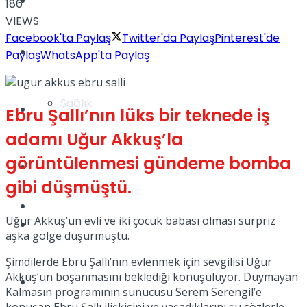
Yaşam
186
VIEWS
Facebook'ta Paylaş
Twitter'da Paylaş
Pinterest'de
Türkiye
Paylaş
WhatsApp'ta Paylaş
Sağlık
Müzik
Ebru Şallı’nın lüks bir teknede iş
adamı Uğur Akkuş’la
görüntülenmesi gündeme bomba
Sinema
gibi düşmüştü.
TV
Uğur Akkuş’un evli ve iki çocuk babası olması sürpriz
Tatil
aşka gölge düşürmüştü.
Şimdilerde Ebru Şallı’nın evlenmek için sevgilisi Uğur
Akkuş’un boşanmasını beklediği konuşuluyor. Duymayan
Spor
Kalmasın programının sunucusu Serem Serengil’e
konuşan Ebru Şallı ilişkisini ve yaşadıklarını şu sözlerle