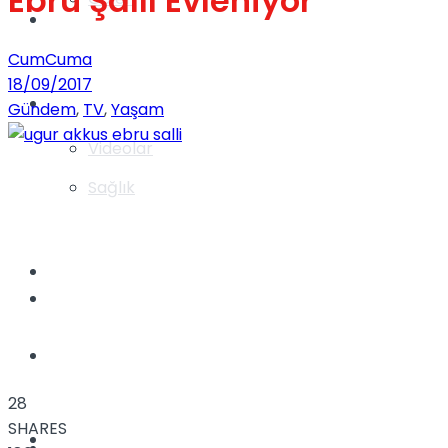
Ebru Şallı Evleniyor
Gündem
CumCuma
18/09/2017
Yaşam
Gündem
,
TV
,
Yaşam
Videolar
Sağlık
TV
Gündem
Kadınca
28
SHARES
Dünya