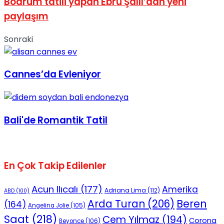
Bodrum tatili yapan Ebru Şallı’dan yeni
No Result
paylaşım
Sonraki
Cannes’da Evleniyor
View All Result
Bali'de Romantik Tatil
En Çok Takip Edilenler
Acun Ilıcalı
(177)
Amerika
Adriana Lima
(112)
ABD
(100)
Beren
Arda Turan
(206)
(164)
Angelina Jolie
(105)
Saat
(218)
Cem Yılmaz
(194)
Corona
Beyonce
(106)