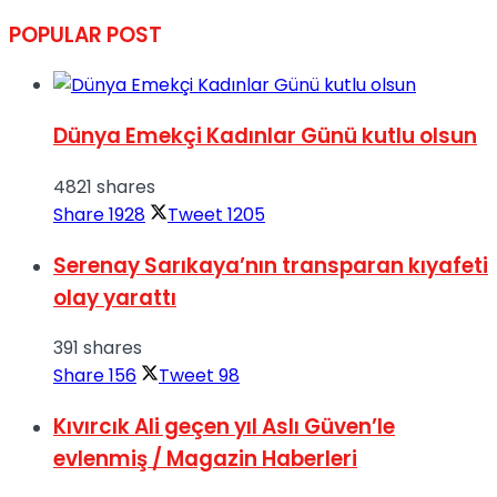
POPULAR POST
Dünya Emekçi Kadınlar Günü kutlu olsun
4821 shares
Share
1928
Tweet
1205
Serenay Sarıkaya’nın transparan kıyafeti
olay yarattı
391 shares
Share
156
Tweet
98
Kıvırcık Ali geçen yıl Aslı Güven’le
evlenmiş / Magazin Haberleri