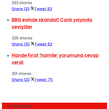
333 shares
Share
133
Tweet
83
BBG evinde skandal! Canlı yayında
seviştiler
326 shares
Share
130
Tweet
82
Hande Fırat ‘hamile’ yorumuna cevap
verdi
301 shares
Share
120
Tweet
75
CumCuma