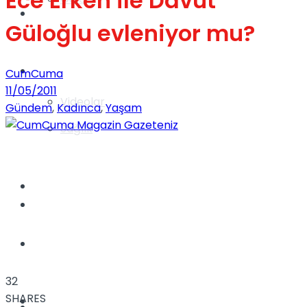
Ece Erken ile Davut
Gündem
Güloğlu evleniyor mu?
Yaşam
CumCuma
11/05/2011
Videolar
Gündem
,
Kadınca
,
Yaşam
Sağlık
TV
Gündem
Kadınca
32
SHARES
Dünya