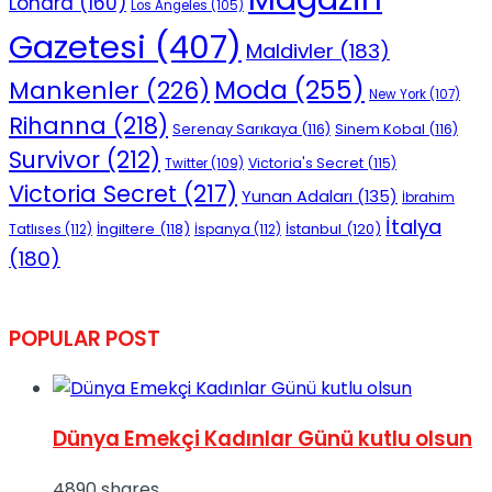
Londra
(160)
Los Angeles
(105)
Gazetesi
(407)
Maldivler
(183)
Moda
(255)
Mankenler
(226)
New York
(107)
Rihanna
(218)
Serenay Sarıkaya
(116)
Sinem Kobal
(116)
Survivor
(212)
Victoria's Secret
(115)
Twitter
(109)
Victoria Secret
(217)
Yunan Adaları
(135)
İbrahim
İtalya
İngiltere
(118)
İstanbul
(120)
Tatlıses
(112)
İspanya
(112)
(180)
POPULAR POST
Dünya Emekçi Kadınlar Günü kutlu olsun
4890 shares