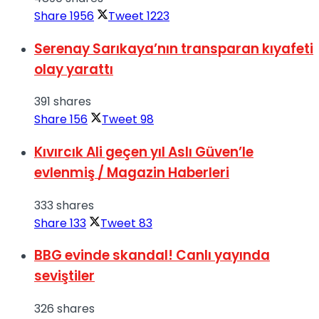
Share
1956
Tweet
1223
Serenay Sarıkaya’nın transparan kıyafeti
olay yarattı
391 shares
Share
156
Tweet
98
Kıvırcık Ali geçen yıl Aslı Güven’le
evlenmiş / Magazin Haberleri
333 shares
Share
133
Tweet
83
BBG evinde skandal! Canlı yayında
seviştiler
326 shares