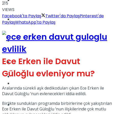
Yaşam
215
VIEWS
Facebook'ta Paylaş
Twitter'da Paylaş
Pinterest'de
Türkiye
Paylaş
WhatsApp'ta Paylaş
Sağlık
Müzik
Ece Erken ile Davut
Sinema
Güloğlu evleniyor mu?
TV
Tatil
Aralarında sürekli aşk dedikoduları çıkan Ece Erken ile
Davut Güloğlu ‘nun evlenecekleri iddia edildi.
Birlikte sundukları programda birbirlerine çok yakıştırılan
Spor
Ece Erken ile Davut Güloğlu ‘nun ilişkilerinde çok mutlu