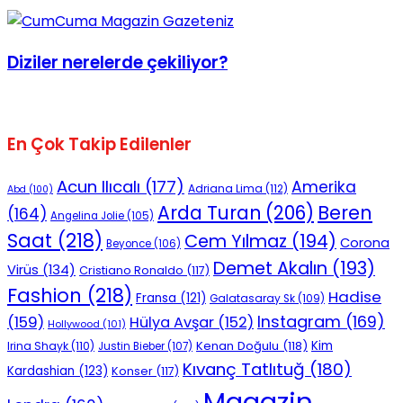
Diziler nerelerde çekiliyor?
En Çok Takip Edilenler
Acun Ilıcalı
(177)
Amerika
Adriana Lima
(112)
Abd
(100)
Beren
Arda Turan
(206)
(164)
Angelina Jolie
(105)
Saat
(218)
Cem Yılmaz
(194)
Corona
Beyonce
(106)
Demet Akalın
(193)
Virüs
(134)
Cristiano Ronaldo
(117)
Fashion
(218)
Hadise
Fransa
(121)
Galatasaray Sk
(109)
Instagram
(169)
(159)
Hülya Avşar
(152)
Hollywood
(101)
Kenan Doğulu
(118)
Kim
Irina Shayk
(110)
Justin Bieber
(107)
Kıvanç Tatlıtuğ
(180)
Kardashian
(123)
Konser
(117)
Magazin