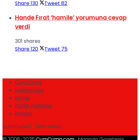
Share
130
Tweet
82
Hande Fırat ‘hamile’ yorumuna cevap
verdi
301 shares
Share
120
Tweet
75
CumCuma
Hakkımızda
Künye
Gizlilik Politikası
İletişim
CumCuma | (xml news)
© 2008-2026
CumCuma.com
· Magazin Gazeteniz