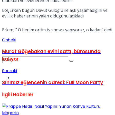
oldukları ve evlenecekleri iddia edildi.
Kadınca
Ece Erken bugün Davut Güloğlu ile aşk yaşamadığını ve
Podcast
evlilik haberlerinin yalan olduğunu açıkladı.
Erken, ” O benim ortim,tv showu yapıyoruz, o kadar.” dedi.
Dünya
Önceki
Murat Göğebakan evini sattı, bürosunda
kalıyor
Sonraki
Türkiye
No Result
Sınırsız eğlencenin adresi: Full Moon Party
İlgili
Haberler
View All Result
Magazin