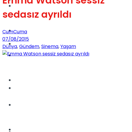
Emma Watson sessiz
Dünya
sedasız ayrıldı
Türkiye
CumCuma
07/08/2015
Kadınca
Dünya
,
Gündem
,
Sinema
,
Yaşam
Müzik
Sinema
Dünya
Tatil
Spor