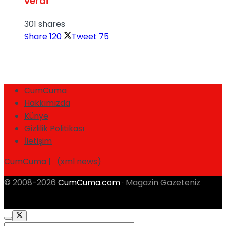
verdi
301 shares
Share
120
Tweet
75
CumCuma
Hakkımızda
Künye
Gizlilik Politikası
İletişim
CumCuma | (xml news)
© 2008-2026
CumCuma.com
· Magazin Gazeteniz