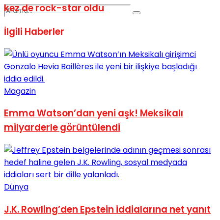
kez de rock-star oldu
İlgili
Haberler
No Result
Magazin
Emma Watson’dan yeni aşk! Meksikalı
milyarderle görüntülendi
View All Result
Dünya
J.K. Rowling’den Epstein iddialarına net yanıt