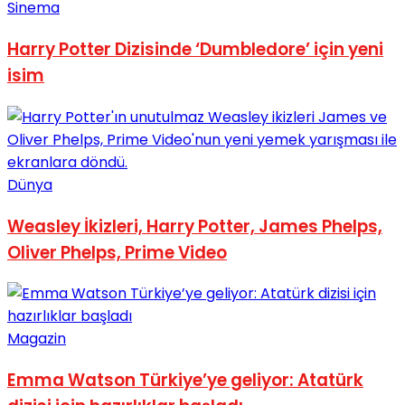
Sinema
Harry Potter Dizisinde ‘Dumbledore’ için yeni
isim
Dünya
Weasley İkizleri, Harry Potter, James Phelps,
Oliver Phelps, Prime Video
Magazin
Emma Watson Türkiye’ye geliyor: Atatürk