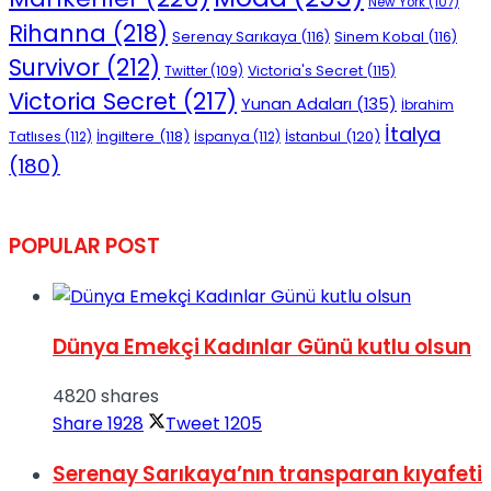
New York
(107)
Rihanna
(218)
Serenay Sarıkaya
(116)
Sinem Kobal
(116)
Survivor
(212)
Victoria's Secret
(115)
Twitter
(109)
Victoria Secret
(217)
Yunan Adaları
(135)
İbrahim
İtalya
İngiltere
(118)
İstanbul
(120)
Tatlıses
(112)
İspanya
(112)
(180)
POPULAR POST
Dünya Emekçi Kadınlar Günü kutlu olsun
4820 shares
Share
1928
Tweet
1205
Serenay Sarıkaya’nın transparan kıyafeti