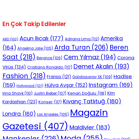
En Çok Takip Edilenler
Acun Ilıcalı
(177)
Amerika
Adriana Lima
(112)
ABD
(100)
Beren
Arda Turan
(206)
(164)
Angelina Jolie
(105)
Saat
(218)
Cem Yılmaz
(194)
Corona
Beyonce
(106)
Demet Akalın
(193)
Virüs
(134)
Cristiano Ronaldo
(117)
Fashion
(218)
Hadise
Fransa
(121)
Galatasaray SK
(109)
Instagram
(169)
(159)
Hülya Avşar
(152)
Hollywood
(101)
Kenan Doğulu
(118)
Kim
Irina Shayk
(110)
Justin Bieber
(107)
Kıvanç Tatlıtuğ
(180)
Kardashian
(123)
Konser
(117)
Magazin
Londra
(160)
Los Angeles
(105)
Gazetesi
(407)
Maldivler
(183)
Moda
(255)
Mankenler
(226)