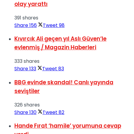
olay yarattı
391 shares
Share
156
Tweet
98
Kıvırcık Ali geçen yıl Aslı Güven’le
evlenmiş / Magazin Haberleri
333 shares
Share
133
Tweet
83
BBG evinde skandal! Canlı yayında
seviştiler
326 shares
Share
130
Tweet
82
Hande Fırat ‘hamile’ yorumuna cevap