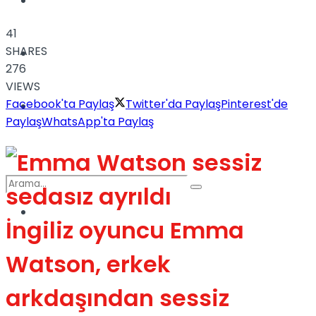
Türkiye
41
SHARES
Podcast
276
VIEWS
Facebook'ta Paylaş
Twitter'da Paylaş
Pinterest'de
Müzik
Paylaş
WhatsApp'ta Paylaş
Sinema
İngiliz oyuncu Emma
No Result
Watson, erkek
arkdaşından sessiz
View All Result