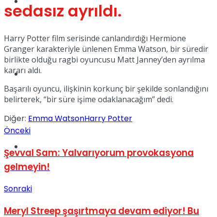
Tatil
sedasız ayrıldı.
Harry Potter film serisinde canlandırdığı Hermione
Granger karakteriyle ünlenen Emma Watson, bir süredir
birlikte olduğu ragbi oyuncusu Matt Janney’den ayrılma
kararı aldı.
Spor
Başarılı oyuncu, ilişkinin korkunç bir şekilde sonlandığını
belirterek, “bir süre işime odaklanacağım” dedi.
Diğer:
Emma Watson
Harry Potter
Önceki
Podcast
Şevval Sam: Yalvarıyorum provokasyona
gelmeyin!
Sonraki
Meryl Streep şaşırtmaya devam ediyor! Bu