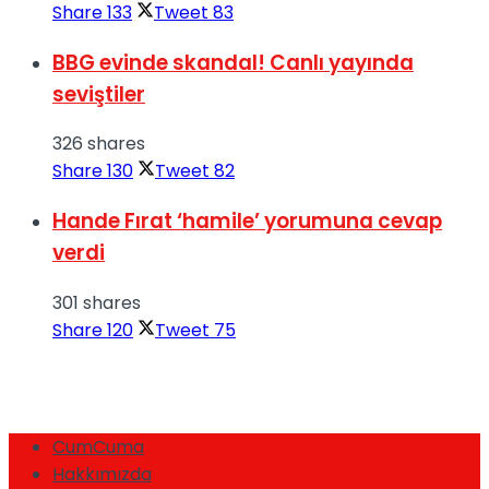
Share
133
Tweet
83
BBG evinde skandal! Canlı yayında
seviştiler
326 shares
Share
130
Tweet
82
Hande Fırat ‘hamile’ yorumuna cevap
verdi
301 shares
Share
120
Tweet
75
CumCuma
Hakkımızda