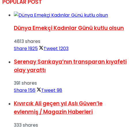
POPULAR POST
Dünya Emekçi Kadınlar Günü kutlu olsun
4813 shares
Share
1925
Tweet
1203
Serenay Sarıkaya’nın transparan kıyafeti
olay yarattı
391 shares
Share
156
Tweet
98
Kıvırcık Ali geçen yıl Aslı Güven’le
evlenmiş / Magazin Haberleri
333 shares