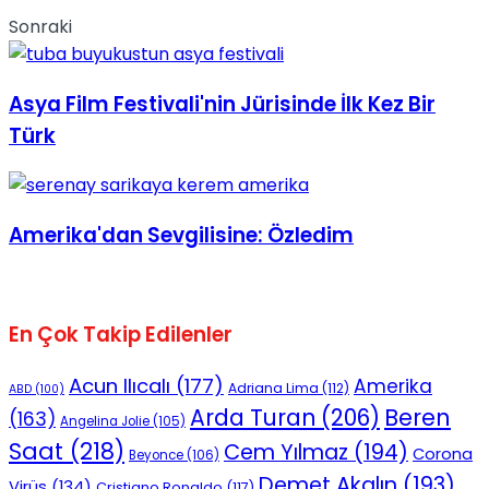
Sonraki
Asya Film Festivali'nin Jürisinde İlk Kez Bir
Türk
Amerika'dan Sevgilisine: Özledim
En Çok Takip Edilenler
Acun Ilıcalı
(177)
Amerika
Adriana Lima
(112)
ABD
(100)
Beren
Arda Turan
(206)
(163)
Angelina Jolie
(105)
Saat
(218)
Cem Yılmaz
(194)
Corona
Beyonce
(106)
Demet Akalın
(193)
Virüs
(134)
Cristiano Ronaldo
(117)