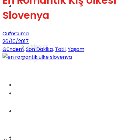
En Romantik Kış Ülkesi
Gündem
Slovenya
Yaşam
CumCuma
26/10/2017
Videolar
Gündem
,
Son Dakika
,
Tatil
,
Yaşam
Sağlık
TV
Gündem
Kadınca
Dünya