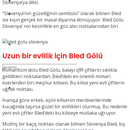
Kadınca
Slovenya’ya dikti.
“Slovenya’nın güzelliğinin sembolü” olarak bilinen Bled
Podcast
ise kışın gerçek bir masal diyarına dönüşüyor. Bled Gölü
Slovenya’ nın kesinlikle en göz alıcı noktalarından biri.
Dünya
Uzun bir evlilik için Bled Gölü
Romantizm dolu Bled Gölü, balayı için çiftlerin sıklıkla
geldikleri noktalardan. Bled’deki en önemli mimari
eserlerden biri meşhur kilisesi. Bu kilise yeni evli çiftlerin
Türkiye
uğrak noktası.
No Result
İnanışa göre erkek, eşini kilisenin merdivenlerinde
kucağında taşırsa güzel bir evlilikleri olurmuş. Bu nedenle
yeni evli çiftler Bled’deki bu kiliseye mutlaka uğruyor.
View All Result
Müthiş bir kaçış noktası olarak bilinen Slovenya Bled, kış