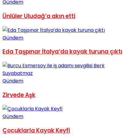
Gündem
No Result
Ünlüler Uludağ’a akın etti
Gündem
Eda Taşpınar İtalya’da kayak turuna çıktı
View All Result
Gündem
Zirvede Aşk
Gündem
Çocuklarla Kayak Keyfi