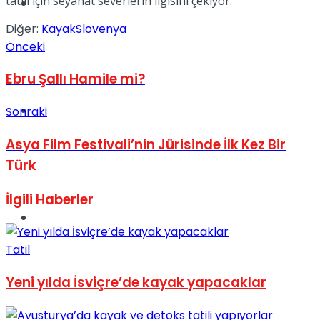
tatili için seyahat severlerin ilgisini çekiyor.
Müzik
Diğer:
Kayak
Slovenya
Önceki
Ebru Şallı Hamile mi?
Sinema
Sonraki
Asya Film Festivali’nin Jürisinde İlk Kez Bir
Türk
İlgili
Haberler
Tatil
Tatil
Yeni yılda İsviçre’de kayak yapacaklar