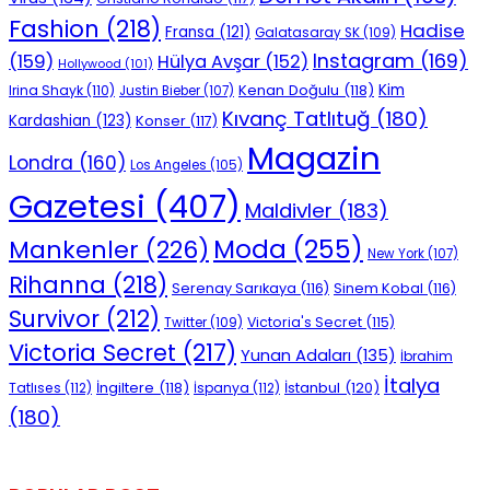
Fashion
(218)
Hadise
Fransa
(121)
Galatasaray SK
(109)
Instagram
(169)
(159)
Hülya Avşar
(152)
Hollywood
(101)
Kenan Doğulu
(118)
Kim
Irina Shayk
(110)
Justin Bieber
(107)
Kıvanç Tatlıtuğ
(180)
Kardashian
(123)
Konser
(117)
Magazin
Londra
(160)
Los Angeles
(105)
Gazetesi
(407)
Maldivler
(183)
Moda
(255)
Mankenler
(226)
New York
(107)
Rihanna
(218)
Serenay Sarıkaya
(116)
Sinem Kobal
(116)
Survivor
(212)
Victoria's Secret
(115)
Twitter
(109)
Victoria Secret
(217)
Yunan Adaları
(135)
İbrahim
İtalya
İngiltere
(118)
İstanbul
(120)
Tatlıses
(112)
İspanya
(112)
(180)