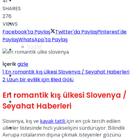
Yaşam
41
SHARES
276
Türkiye
VIEWS
Facebook'ta Paylaş
Twitter'da Paylaş
Pinterest'de
Paylaş
WhatsApp'ta Paylaş
Sağlık
Müzik
İçerik
gizle
1
En romantik kış ülkesi Slovenya / Seyahat Haberleri
Sinema
2
Uzun bir evlilik için Bled Gölü
TV
En romantik kış ülkesi Slovenya /
Tatil
Seyahat Haberleri
Slovenya, kış ve
kayak tatili
için en çok tercih edilen
Spor
ülkeler listesinde hızlı yükselişini sürdürüyor. Bilindik
Avrupa rotalarının dışına çıkmak isteyenler gözünü